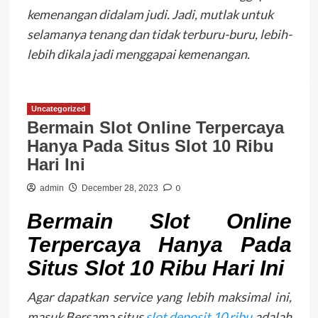
kemenangan didalam judi. Jadi, mutlak untuk
selamanya tenang dan tidak terburu-buru, lebih-
lebih dikala jadi menggapai kemenangan.
Uncategorized
Bermain Slot Online Terpercaya
Hanya Pada Situs Slot 10 Ribu
Hari Ini
0
admin
December 28, 2023
Bermain Slot Online
Terpercaya Hanya Pada
Situs Slot 10 Ribu Hari Ini
Agar dapatkan service yang lebih maksimal ini,
masuk Bersama situs
slot deposit 10 ribu
adalah