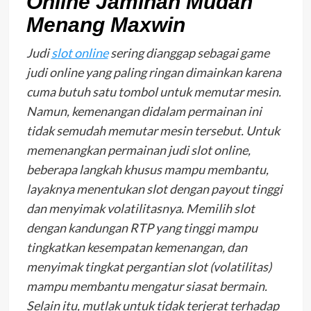
Online Jaminan Mudah
Menang Maxwin
Judi
slot online
sering dianggap sebagai game
judi online yang paling ringan dimainkan karena
cuma butuh satu tombol untuk memutar mesin.
Namun, kemenangan didalam permainan ini
tidak semudah memutar mesin tersebut. Untuk
memenangkan permainan judi slot online,
beberapa langkah khusus mampu membantu,
layaknya menentukan slot dengan payout tinggi
dan menyimak volatilitasnya. Memilih slot
dengan kandungan RTP yang tinggi mampu
tingkatkan kesempatan kemenangan, dan
menyimak tingkat pergantian slot (volatilitas)
mampu membantu mengatur siasat bermain.
Selain itu, mutlak untuk tidak terjerat terhadap