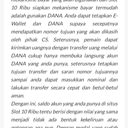
10 Ribu siapkan mekanisme bayar termudah
adalah gunakan DANA. Anda dapat tetapkan E-
Wallet dan DANA supaya secepatnya
mendapatkan nomor tujuan yang akan dikasih
oleh pihak CS. Seterusnya, pemain dapat
kirimkan uangnya dengan transfer uang melalui
DANA cukup hanya membuka langsung akun
DANA yang anda punya, seterusnya tetapkan
tujuan transfer dan saran nomor tujuannya
sampai anda dapat masukkan nominal dan
lakukan transfer secara cepat dan betul-betul
aman.
Dengan ini, saldo akun yang anda punya di situs
Slot 10 Ribu tentu berisi dengan nilai yang sama
menjadi tidak ada bentuk kekeliruan atau
potongan apa pun. Dengan modal yang sudah