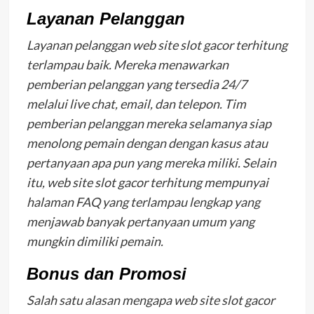
Layanan Pelanggan
Layanan pelanggan web site slot gacor terhitung
terlampau baik. Mereka menawarkan
pemberian pelanggan yang tersedia 24/7
melalui live chat, email, dan telepon. Tim
pemberian pelanggan mereka selamanya siap
menolong pemain dengan dengan kasus atau
pertanyaan apa pun yang mereka miliki. Selain
itu, web site slot gacor terhitung mempunyai
halaman FAQ yang terlampau lengkap yang
menjawab banyak pertanyaan umum yang
mungkin dimiliki pemain.
Bonus dan Promosi
Salah satu alasan mengapa web site slot gacor