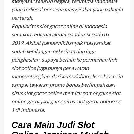
menyasar seluruh negara, terutama Indonesia
yang terkenal bersama masyarakat yang bahagia
bertaruh.
Popularitas slot gacor online di Indonesia
semakin terkenal akibat pandemik pada th.
2019. Akibat pandemik banyak masyarakat
sudah kehilangan pekerjaan dan juga
penghasilan, supaya beralih ke permainan link
slot online juga punya penawaran
menguntungkan, dari kemudahan akses bermain
sampai tawaran promo bonus berlimpah dari
situs slot gacor online memicu pamor game slot
online gacor jadi game situs slot gacor online no
1 di Indonesia.
Cara Main Judi Slot