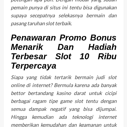
pemain punya di situs ini tentu bisa digunakan
supaya secepatnya selekasnya bermain dan
pasang taruhan slot terbaik.
Penawaran Promo Bonus
Menarik Dan Hadiah
Terbesar Slot 10 Ribu
Terpercaya
Siapa yang tidak tertarik bermain judi slot
online di internet? Bermula karena ada banyak
bettor bertandang kasino darat untuk cicipi
berbagai ragam tipe game slot tentu dengan
semua dampak negatif yang bisa dijumpai.
Hingga kemudian ada teknologi internet
memberikan kemudahan dan keamanan untuk