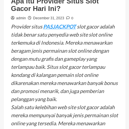
Apa itu Provider Situs Slot
Gacor Hari Ini?
0
admin
December 31, 2023
Provider situs
PASJACKPOT
slot gacor adalah
tidak benar satu penyedia web site slot online
terkemuka di Indonesia. Mereka menawarkan
beragam jenis permainan slot online dengan
dengan mutu grafis dan gameplay yang
terlampau baik. Situs slot gacor terlampau
kondang di kalangan pemain slot online
dikarenakan mereka menawarkan banyak bonus
dan promosi menarik, dan juga pemberian
pelanggan yang baik.
Salah satu kelebihan web site slot gacor adalah
mereka mempunyai banyak jenis permainan slot
online yang tersedia. Mereka menawarkan