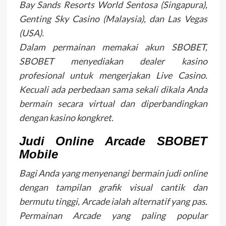
Bay Sands Resorts World Sentosa (Singapura),
Genting Sky Casino (Malaysia), dan Las Vegas
(USA).
Dalam permainan memakai akun SBOBET,
SBOBET menyediakan dealer kasino
profesional untuk mengerjakan Live Casino.
Kecuali ada perbedaan sama sekali dikala Anda
bermain secara virtual dan diperbandingkan
dengan kasino kongkret.
Judi Online Arcade SBOBET
Mobile
Bagi Anda yang menyenangi bermain judi online
dengan tampilan grafik visual cantik dan
bermutu tinggi, Arcade ialah alternatif yang pas.
Permainan Arcade yang paling popular