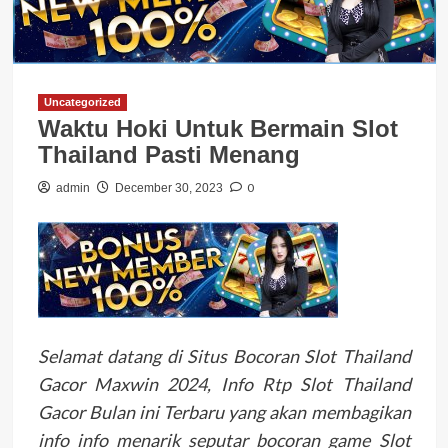
Uncategorized
Waktu Hoki Untuk Bermain Slot
Thailand Pasti Menang
0
admin
December 30, 2023
Selamat datang di Situs Bocoran Slot Thailand
Gacor Maxwin 2024, Info Rtp Slot Thailand
Gacor Bulan ini Terbaru yang akan membagikan
info info menarik seputar bocoran game Slot