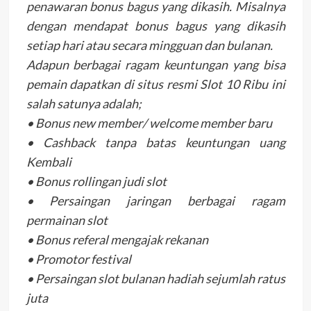
penawaran bonus bagus yang dikasih. Misalnya
dengan mendapat bonus bagus yang dikasih
setiap hari atau secara mingguan dan bulanan.
Adapun berbagai ragam keuntungan yang bisa
pemain dapatkan di situs resmi Slot 10 Ribu ini
salah satunya adalah;
• Bonus new member/ welcome member baru
• Cashback tanpa batas keuntungan uang
Kembali
• Bonus rollingan judi slot
• Persaingan jaringan berbagai ragam
permainan slot
• Bonus referal mengajak rekanan
• Promotor festival
• Persaingan slot bulanan hadiah sejumlah ratus
juta