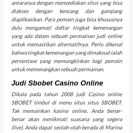
antaranya dengan menyediakan situs yang bisa
diakses dengan kencang dan gampang
diaplikasikan. Para pemain juga bisa khususnya
dulu mengamati daftar tingkat kemenangan
yang ada dalam sebuah permainan judi online
untuk memastikan alternatifnya. Perlu dikenal
bahwa tingkat kemenangan yang dimaksud ialah
persentase yang memungkinkan bagi pemain
untuk memenangkan sebuah permainan.
Judi Sbobet Casino Online
Dikala pada tahun 2008 judi Casino online
SBOBET timbul di menu situs situs SBOBET.
Tak memainkan kasino online, Anda benar-
benar akan menikmati suasana yang segera
(live). Anda dapat seolah-olah berada di Marina