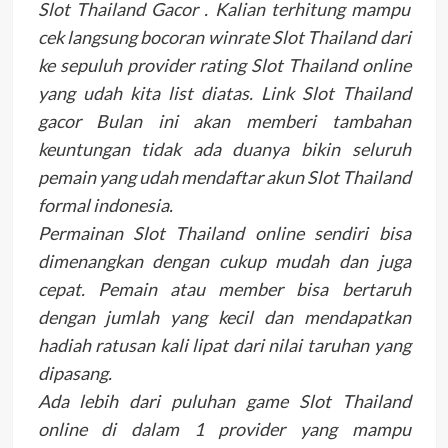
Slot Thailand Gacor . Kalian terhitung mampu
cek langsung bocoran winrate Slot Thailand dari
ke sepuluh provider rating Slot Thailand online
yang udah kita list diatas. Link Slot Thailand
gacor Bulan ini akan memberi tambahan
keuntungan tidak ada duanya bikin seluruh
pemain yang udah mendaftar akun Slot Thailand
formal indonesia.
Permainan Slot Thailand online sendiri bisa
dimenangkan dengan cukup mudah dan juga
cepat. Pemain atau member bisa bertaruh
dengan jumlah yang kecil dan mendapatkan
hadiah ratusan kali lipat dari nilai taruhan yang
dipasang.
Ada lebih dari puluhan game Slot Thailand
online di dalam 1 provider yang mampu