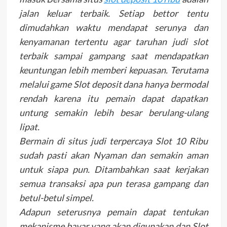
jalan keluar terbaik. Setiap bettor tentu
dimudahkan waktu mendapat serunya dan
kenyamanan tertentu agar taruhan judi slot
terbaik sampai gampang saat mendapatkan
keuntungan lebih memberi kepuasan. Terutama
melalui game Slot deposit dana hanya bermodal
rendah karena itu pemain dapat dapatkan
untung semakin lebih besar berulang-ulang
lipat.
Bermain di situs judi terpercaya Slot 10 Ribu
sudah pasti akan Nyaman dan semakin aman
untuk siapa pun. Ditambahkan saat kerjakan
semua transaksi apa pun terasa gampang dan
betul-betul simpel.
Adapun seterusnya pemain dapat tentukan
mekanisme bayar yang akan digunakan dan Slot