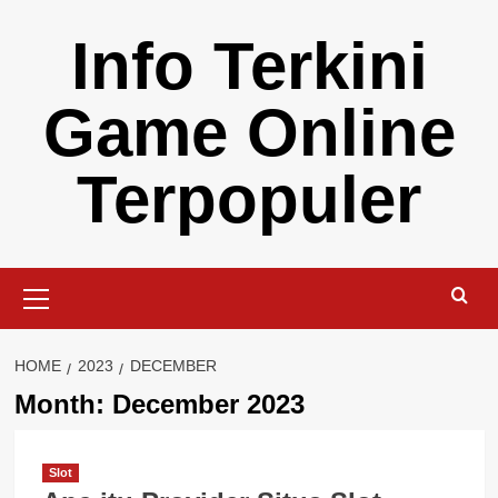
Skip
Info Terkini
to
content
Game Online
Terpopuler
Primary
Menu
HOME
2023
DECEMBER
Month:
December 2023
Slot