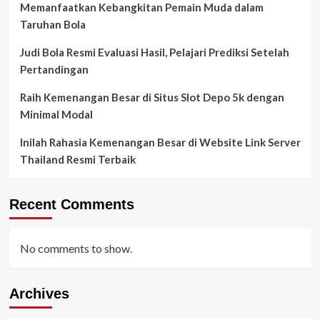
Memanfaatkan Kebangkitan Pemain Muda dalam
Taruhan Bola
Judi Bola Resmi Evaluasi Hasil, Pelajari Prediksi Setelah
Pertandingan
Raih Kemenangan Besar di Situs Slot Depo 5k dengan
Minimal Modal
Inilah Rahasia Kemenangan Besar di Website Link Server
Thailand Resmi Terbaik
Recent Comments
No comments to show.
Archives