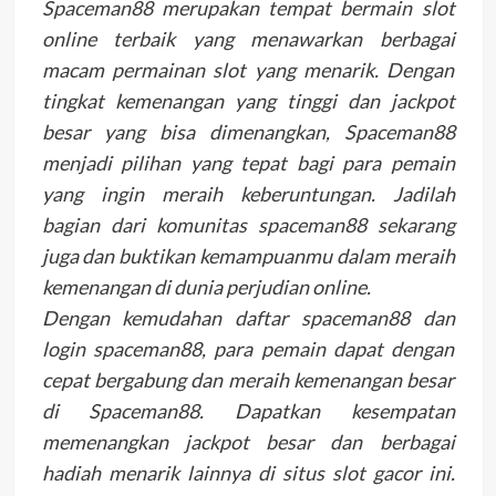
Spaceman88 merupakan tempat bermain slot
online terbaik yang menawarkan berbagai
macam permainan slot yang menarik. Dengan
tingkat kemenangan yang tinggi dan jackpot
besar yang bisa dimenangkan, Spaceman88
menjadi pilihan yang tepat bagi para pemain
yang ingin meraih keberuntungan. Jadilah
bagian dari komunitas spaceman88 sekarang
juga dan buktikan kemampuanmu dalam meraih
kemenangan di dunia perjudian online.
Dengan kemudahan daftar spaceman88 dan
login spaceman88, para pemain dapat dengan
cepat bergabung dan meraih kemenangan besar
di Spaceman88. Dapatkan kesempatan
memenangkan jackpot besar dan berbagai
hadiah menarik lainnya di situs slot gacor ini.