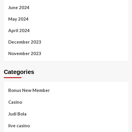
June 2024
May 2024
April 2024
December 2023
November 2023
Categories
Bonus New Member
Casino
Judi Bola
live casino