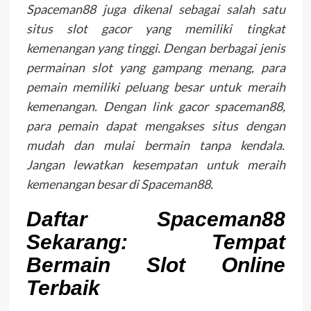
Spaceman88 juga dikenal sebagai salah satu
situs slot gacor yang memiliki tingkat
kemenangan yang tinggi. Dengan berbagai jenis
permainan slot yang gampang menang, para
pemain memiliki peluang besar untuk meraih
kemenangan. Dengan link gacor spaceman88,
para pemain dapat mengakses situs dengan
mudah dan mulai bermain tanpa kendala.
Jangan lewatkan kesempatan untuk meraih
kemenangan besar di Spaceman88.
Daftar Spaceman88
Sekarang: Tempat
Bermain Slot Online
Terbaik