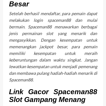
Besar
Setelah berhasil mendaftar, para pemain dapat
melakukan login spaceman88 dan mulai
bermain. Spaceman88 menawarkan berbagai
jenis permainan slot yang menarik dan
mengasyikkan. Dengan kesempatan untuk
memenangkan jackpot besar, para pemain
memiliki kesempatan untuk meraih
keberuntungan dalam waktu singkat. Jangan
lewatkan kesempatan untuk menjadi pemenang
dan membawa pulang hadiah-hadiah menarik di
Spaceman88.
Link Gacor Spaceman88
Slot Gampang Menang