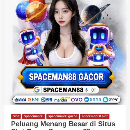
Slot
Spaceman88
spaceman88 gacor
spaceman88 slot
Peluang Menang Besar di Situs