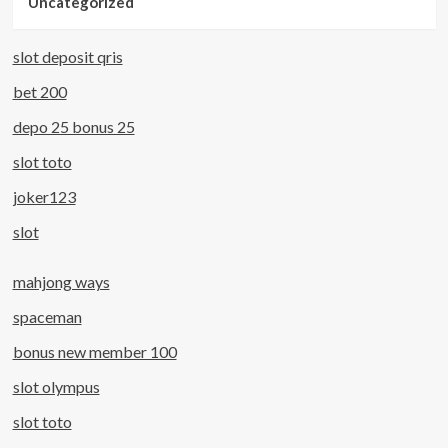
Uncategorized
slot deposit qris
bet 200
depo 25 bonus 25
slot toto
joker123
slot
mahjong ways
spaceman
bonus new member 100
slot olympus
slot toto