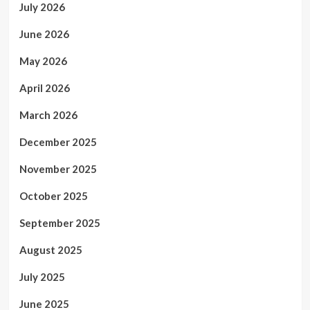
July 2026
June 2026
May 2026
April 2026
March 2026
December 2025
November 2025
October 2025
September 2025
August 2025
July 2025
June 2025