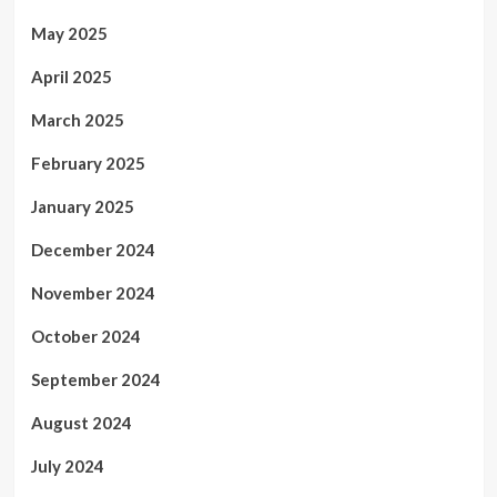
May 2025
April 2025
March 2025
February 2025
January 2025
December 2024
November 2024
October 2024
September 2024
August 2024
July 2024