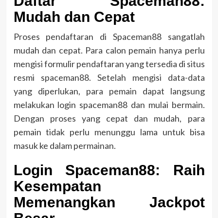
Daftar Spaceman88:
Mudah dan Cepat
Proses pendaftaran di Spaceman88 sangatlah
mudah dan cepat. Para calon pemain hanya perlu
mengisi formulir pendaftaran yang tersedia di situs
resmi spaceman88. Setelah mengisi data-data
yang diperlukan, para pemain dapat langsung
melakukan login spaceman88 dan mulai bermain.
Dengan proses yang cepat dan mudah, para
pemain tidak perlu menunggu lama untuk bisa
masuk ke dalam permainan.
Login Spaceman88: Raih
Kesempatan
Memenangkan Jackpot