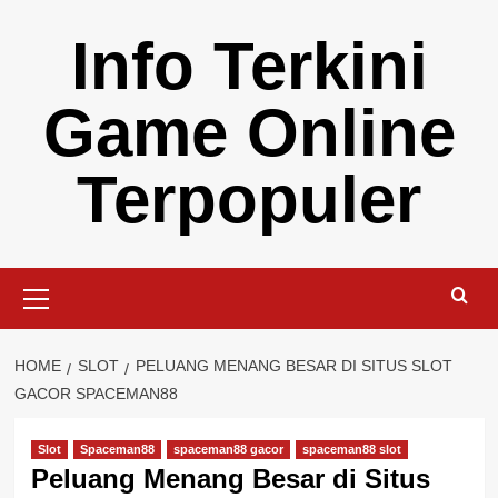
Skip
Info Terkini
to
content
Game Online
Terpopuler
Primary
Menu
HOME
SLOT
PELUANG MENANG BESAR DI SITUS SLOT
GACOR SPACEMAN88
Slot
Spaceman88
spaceman88 gacor
spaceman88 slot
Peluang Menang Besar di Situs