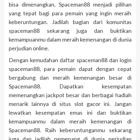
bisa dimenangkan, Spaceman88 menjadi pilihan
yang tepat bagi para pemain yang ingin meraih
keberuntungan. Jadilah bagian dari komunitas
spaceman88 sekarang juga dan buktikan
kemampuanmu dalam meraih kemenangan di dunia
perjudian online.
Dengan kemudahan daftar spaceman88 dan login
spaceman88, para pemain dapat dengan cepat
bergabung dan meraih kemenangan besar di
Spaceman88. Dapatkan kesempatan
memenangkan jackpot besar dan berbagai hadiah
menarik lainnya di situs slot gacor ini. Jangan
lewatkan kesempatan emas ini dan buktikan
kemampuanmu dalam meraih kemenangan di
Spaceman88. Raih keberuntunganmu sekarang
juga dan jadilah pemenang di dunia perjudian