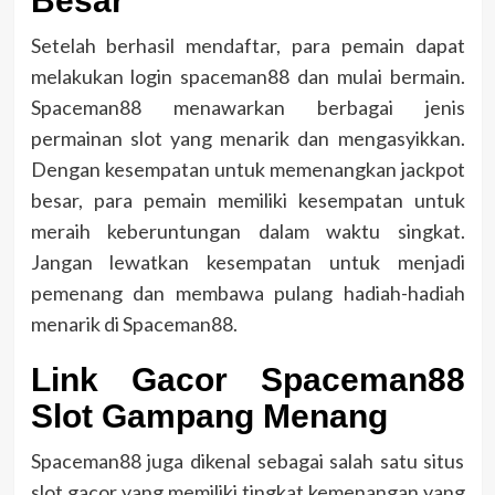
Besar
Setelah berhasil mendaftar, para pemain dapat
melakukan login spaceman88 dan mulai bermain.
Spaceman88 menawarkan berbagai jenis
permainan slot yang menarik dan mengasyikkan.
Dengan kesempatan untuk memenangkan jackpot
besar, para pemain memiliki kesempatan untuk
meraih keberuntungan dalam waktu singkat.
Jangan lewatkan kesempatan untuk menjadi
pemenang dan membawa pulang hadiah-hadiah
menarik di Spaceman88.
Link Gacor Spaceman88
Slot Gampang Menang
Spaceman88 juga dikenal sebagai salah satu situs
slot gacor yang memiliki tingkat kemenangan yang