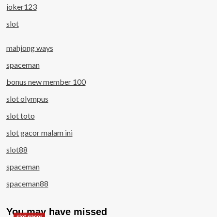
joker123
slot
mahjong ways
spaceman
bonus new member 100
slot olympus
slot toto
slot gacor malam ini
slot88
spaceman
spaceman88
You may have missed
slot gacor