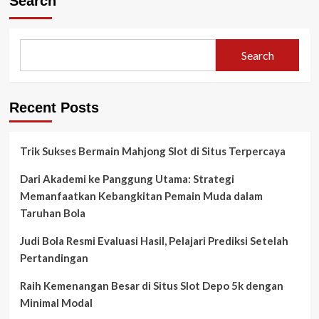
Search
Search
Recent Posts
Trik Sukses Bermain Mahjong Slot di Situs Terpercaya
Dari Akademi ke Panggung Utama: Strategi
Memanfaatkan Kebangkitan Pemain Muda dalam
Taruhan Bola
Judi Bola Resmi Evaluasi Hasil, Pelajari Prediksi Setelah
Pertandingan
Raih Kemenangan Besar di Situs Slot Depo 5k dengan
Minimal Modal