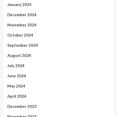
January 2025
December 2024
November 2024
October 2024
September 2024
August 2024
July 2024
June 2024
May 2024
April 2024
December 2023
November 2023