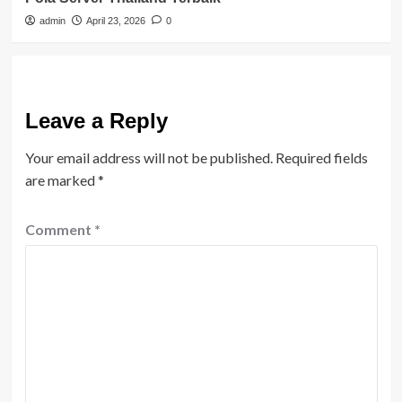
admin
April 23, 2026
0
Leave a Reply
Your email address will not be published.
Required fields
are marked
*
Comment
*