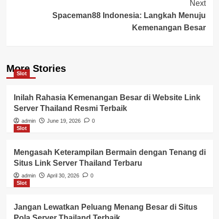
Next
Spaceman88 Indonesia: Langkah Menuju
Kemenangan Besar
More Stories
Slot
Inilah Rahasia Kemenangan Besar di Website Link
Server Thailand Resmi Terbaik
admin
June 19, 2026
0
Slot
Mengasah Keterampilan Bermain dengan Tenang di
Situs Link Server Thailand Terbaru
admin
April 30, 2026
0
Slot
Jangan Lewatkan Peluang Menang Besar di Situs
Pola Server Thailand Terbaik