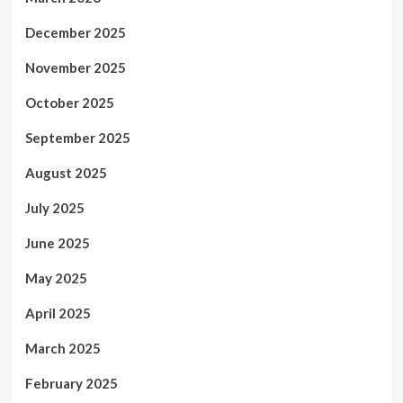
December 2025
November 2025
October 2025
September 2025
August 2025
July 2025
June 2025
May 2025
April 2025
March 2025
February 2025