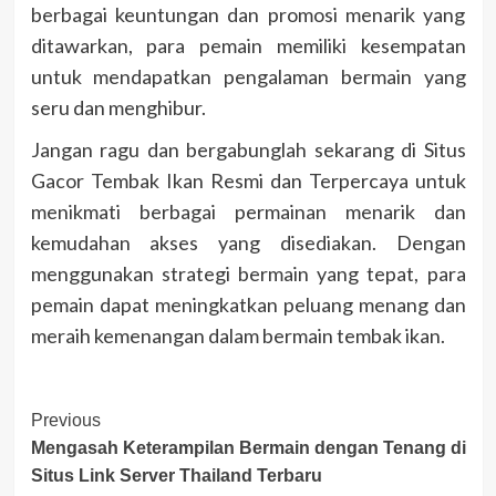
berbagai keuntungan dan promosi menarik yang
ditawarkan, para pemain memiliki kesempatan
untuk mendapatkan pengalaman bermain yang
seru dan menghibur.
Jangan ragu dan bergabunglah sekarang di Situs
Gacor Tembak Ikan Resmi dan Terpercaya untuk
menikmati berbagai permainan menarik dan
kemudahan akses yang disediakan. Dengan
menggunakan strategi bermain yang tepat, para
pemain dapat meningkatkan peluang menang dan
meraih kemenangan dalam bermain tembak ikan.
Post
Previous
Mengasah Keterampilan Bermain dengan Tenang di
Navigation
Situs Link Server Thailand Terbaru