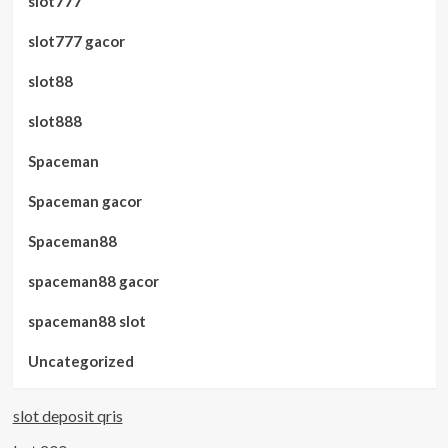
slot777
slot777 gacor
slot88
slot888
Spaceman
Spaceman gacor
Spaceman88
spaceman88 gacor
spaceman88 slot
Uncategorized
slot deposit qris