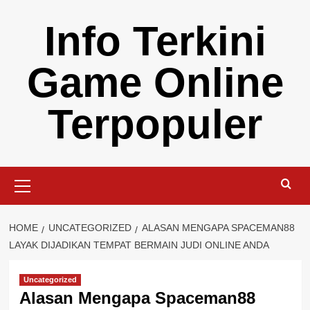
Skip
Info Terkini
to
content
Game Online
Terpopuler
Primary
Menu
HOME
UNCATEGORIZED
ALASAN MENGAPA SPACEMAN88
LAYAK DIJADIKAN TEMPAT BERMAIN JUDI ONLINE ANDA
Uncategorized
Alasan Mengapa Spaceman88