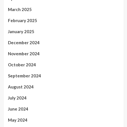
March 2025
February 2025
January 2025
December 2024
November 2024
October 2024
September 2024
August 2024
July 2024
June 2024
May 2024