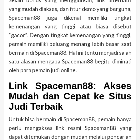
yang mudah diakses, dan fitur demo yang berguna,
Spaceman88 juga dikenal memiliki tingkat
kemenangan yang tinggi atau biasa disebut
“gacor”. Dengan tingkat kemenangan yang tinggi,
pemain memiliki peluang menang lebih besar saat
bermain di Spaceman88. Hal ini tentu menjadi salah
satu alasan mengapa Spaceman88 begitu diminati
oleh para pemain judi online.
Link Spaceman88: Akses
Mudah dan Cepat ke Situs
Judi Terbaik
Untuk bisa bermain di Spaceman88, pemain hanya
perlu mengakses link resmi Spaceman88 yang
dapat ditemukan dengan mudah melalui pencarian