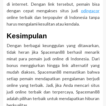
di internet. Dengan link tersebut, pemain bisa
dengan cepat mengakses situs judi
odingacor
online terbaik dan terpopuler di Indonesia tanpa
harus mengalami kesulitan atau kendala.
Kesimpulan
Dengan berbagai keunggulan yang ditawarkan,
tidak heran jika Spaceman88 berhasil menarik
minat para pemain judi online di Indonesia. Dari
bonus menggiurkan hingga link alternatif yang
mudah diakses, Spaceman88 memastikan bahwa
setiap pemain mendapatkan pengalaman berjudi
online yang terbaik. Jadi, jika Anda mencari situs
judi online terbaik dan terpercaya, Spaceman88
adalah pilihan terbaik untuk mendapatkan hiburan
berkualitas.