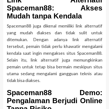
Spaceman88: Akses
Mudah tanpa Kendala
Spaceman88 juga dikenal memiliki link alternatif
yang mudah diakses dan tidak sulit untuk
ditemukan. Dengan adanya link alternatif
tersebut, pemain tidak perlu khawatir mengalami
kendala saat ingin mengakses situs Spaceman88.
Selain itu, link alternatif juga memungkinkan
pemain untuk tetap bisa bermain meskipun situs
utama sedang mengalami gangguan teknis atau
tidak bisa diakses.
Spaceman88 Demo:
Pengalaman Berjudi Online
Tanpa Risiko