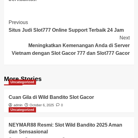
Post
Previous
Situs Judi Slot777 Online Support Terbaik 24 Jam
Navigation
Next
Meningkatkan Kemenangan Anda di Server
Vietnam dengan Slot Gacor 777 dan Slot777 Gacor
More Stories
Uncategorized
Cuan Gila di Wild Bandito Slot Gacor
admin
October 6, 2025
0
Uncategorized
NEYMAR88 Resmi: Slot Wild Bandito 2025 Aman
dan Sensasional