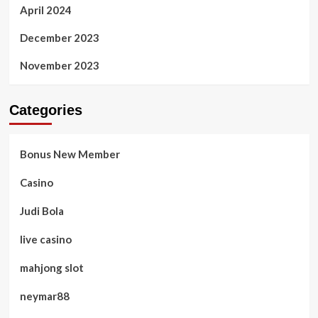
April 2024
December 2023
November 2023
Categories
Bonus New Member
Casino
Judi Bola
live casino
mahjong slot
neymar88