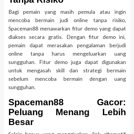
Bagi pemain yang masih pemula atau ingin
mencoba bermain judi online tanpa risiko,
Spaceman88 menawarkan fitur demo yang dapat
diakses secara gratis. Dengan fitur demo ini,
pemain dapat merasakan pengalaman berjudi
online tanpa harus mengeluarkan uang
sungguhan. Fitur demo juga dapat digunakan
untuk mengasah skill dan strategi bermain
sebelum mencoba bermain dengan uang
sungguhan.
Spaceman88 Gacor:
Peluang Menang Lebih
Besar
Selain bonus yang menggiurkan, link alternatif