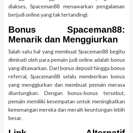
diakses, Spaceman88 menawarkan pengalaman
berjudi online yang tak tertandingi.
Bonus Spaceman88:
Menarik dan Menggiurkan
Salah satu hal yang membuat Spaceman88 begitu
diminati oleh para pemain judi online adalah bonus
yang ditawarkan. Dari bonus deposit hingga bonus
referral, Spaceman88 selalu memberikan bonus
yang menggiurkan dan membuat pemain merasa
diuntungkan. Dengan bonus-bonus tersebut,
pemain memiliki kesempatan untuk meningkatkan
kemenangan mereka dan meraih keuntungan lebih
besar.
Link Alternatif