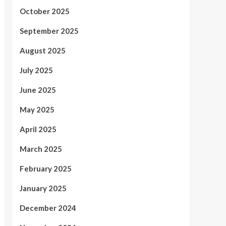
October 2025
September 2025
August 2025
July 2025
June 2025
May 2025
April 2025
March 2025
February 2025
January 2025
December 2024