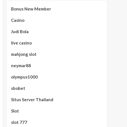
Bonus New Member
Casino
Judi Bola
live casino
mahjong slot
neymar88
olympus1000
sbobet
Situs Server Thailand
Slot
slot 777