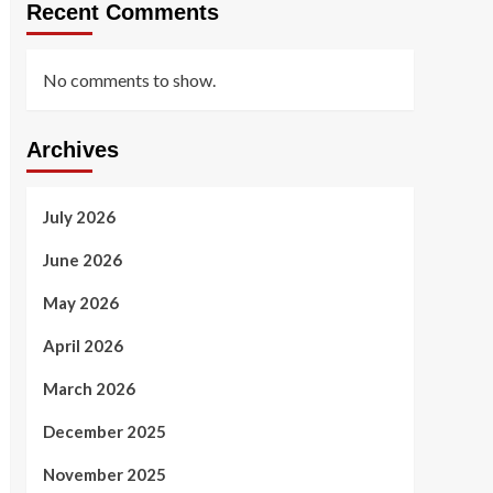
Recent Comments
No comments to show.
Archives
July 2026
June 2026
May 2026
April 2026
March 2026
December 2025
November 2025