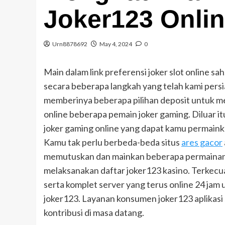
Joker123 Onli
Urn8878692
May 4, 2024
0
Main dalam link preferensi joker slot online sa
secara beberapa langkah yang telah kami persiap
memberinya beberapa pilihan deposit untuk 
online beberapa pemain joker gaming. Diluar it
joker gaming online yang dapat kamu permainka
Kamu tak perlu berbeda-beda situs
ares gacor
memutuskan dan mainkan beberapa permainan j
melaksanakan daftar joker123 kasino. Terkecual
serta komplet server yang terus online 24 jam
joker123. Layanan konsumen joker123 aplikasi
kontribusi di masa datang.