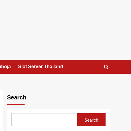
mboja
Slot Server Thailand
Search
Search