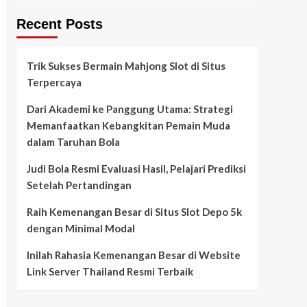
Recent Posts
Trik Sukses Bermain Mahjong Slot di Situs
Terpercaya
Dari Akademi ke Panggung Utama: Strategi
Memanfaatkan Kebangkitan Pemain Muda
dalam Taruhan Bola
Judi Bola Resmi Evaluasi Hasil, Pelajari Prediksi
Setelah Pertandingan
Raih Kemenangan Besar di Situs Slot Depo 5k
dengan Minimal Modal
Inilah Rahasia Kemenangan Besar di Website
Link Server Thailand Resmi Terbaik