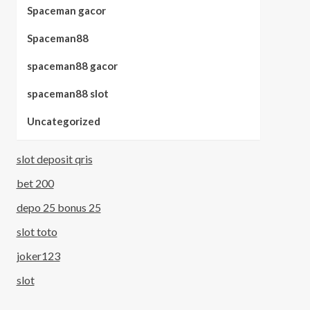
Spaceman gacor
Spaceman88
spaceman88 gacor
spaceman88 slot
Uncategorized
slot deposit qris
bet 200
depo 25 bonus 25
slot toto
joker123
slot