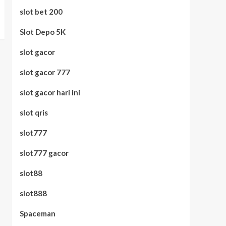
slot bet 200
Slot Depo 5K
slot gacor
slot gacor 777
slot gacor hari ini
slot qris
slot777
slot777 gacor
slot88
slot888
Spaceman