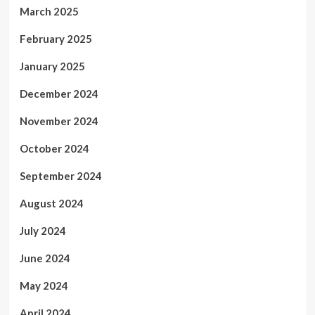
March 2025
February 2025
January 2025
December 2024
November 2024
October 2024
September 2024
August 2024
July 2024
June 2024
May 2024
April 2024