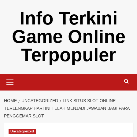
Skip
Info Terkini
to
content
Game Online
Terpopuler
Primary
Menu
HOME
UNCATEGORIZED
LINK SITUS SLOT ONLINE
TERLENGKAP HARI INI TELAH MENJADI JAWABAN BAGI PARA
PENGGEMAR SLOT
Uncategorized