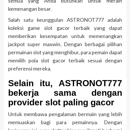
semua yang Anda butuhkan untuk meraih
kemenangan besar.
Salah satu keunggulan ASTRONOT777 adalah
koleksi game slot gacor terbaik yang dapat
memberikan kesempatan untuk memenangkan
jackpot super maxwin. Dengan berbagai pilihan
permainan slot yang menghibur, para pemain dapat
memilih pola slot gacor terbaik sesuai dengan
preferensi mereka.
Selain itu, ASTRONOT777
bekerja sama dengan
provider slot paling gacor
Untuk membawa pengalaman bermain yang lebih
memuaskan bagi para pemainnya. Dengan