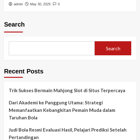
admin
May 30, 2025
0
Search
Search
Recent Posts
Trik Sukses Bermain Mahjong Slot di Situs Terpercaya
Dari Akademi ke Panggung Utama: Strategi
Memanfaatkan Kebangkitan Pemain Muda dalam
Taruhan Bola
Judi Bola Resmi Evaluasi Hasil, Pelajari Prediksi Setelah
Pertandingan