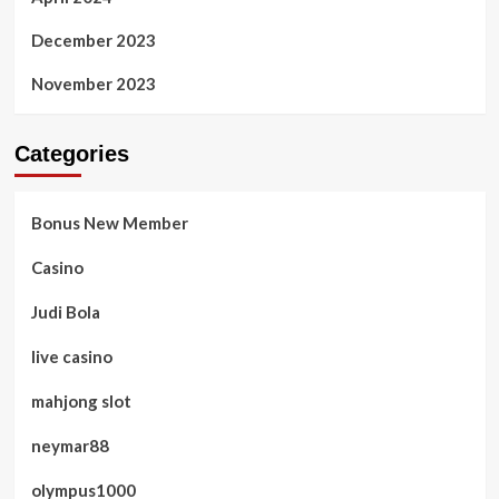
December 2023
November 2023
Categories
Bonus New Member
Casino
Judi Bola
live casino
mahjong slot
neymar88
olympus1000