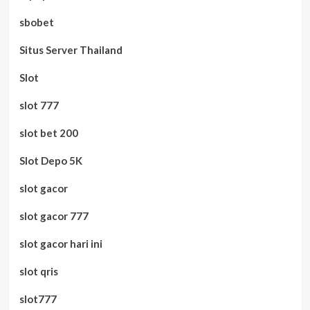
sbobet
Situs Server Thailand
Slot
slot 777
slot bet 200
Slot Depo 5K
slot gacor
slot gacor 777
slot gacor hari ini
slot qris
slot777