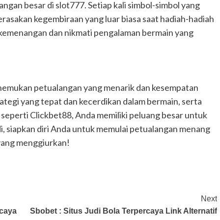
gan besar di slot777. Setiap kali simbol-simbol yang
erasakan kegembiraan yang luar biasa saat hadiah-hadiah
i kemenangan dan nikmati pengalaman bermain yang
enemukan petualangan yang menarik dan kesempatan
tegi yang tepat dan kecerdikan dalam bermain, serta
 seperti Clickbet88, Anda memiliki peluang besar untuk
di, siapkan diri Anda untuk memulai petualangan menang
 yang menggiurkan!
Next
rcaya
Sbobet : Situs Judi Bola Terpercaya Link Alternatif