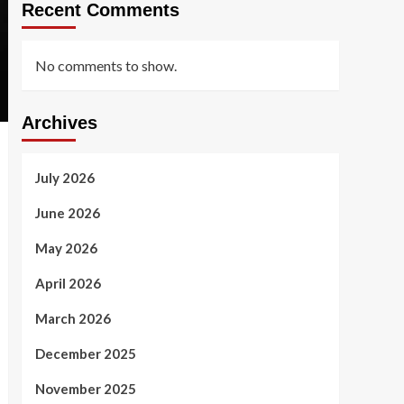
Recent Comments
No comments to show.
Archives
July 2026
June 2026
May 2026
April 2026
March 2026
December 2025
November 2025