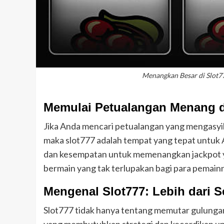
Menangkan Besar di Slot77
Memulai Petualangan Menang di
Jika Anda mencari petualangan yang mengasyi
maka slot777 adalah tempat yang tepat untuk
dan kesempatan untuk memenangkan jackpot y
bermain yang tak terlupakan bagi para pemain
Mengenal Slot777: Lebih dari 
Slot777 tidak hanya tentang memutar gulunga