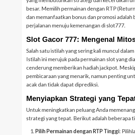
yang membutuhkan strategi dan kecerdikan 
besar. Memilih permainan dengan RTP (Return 
dan memanfaatkan bonus dan promosi adalah 
perjalanan menuju kemenangan di slot777.
Slot Gacor 777: Mengenal Mitos
Salah satu istilah yang sering kali muncul dala
Istilah ini merujuk pada permainan slot yang d
cenderung memberikan hadiah jackpot. Meskipu
pembicaraan yang menarik, namun penting untuk
acak dan tidak dapat diprediksi.
Menyiapkan Strategi yang Tepat
Untuk meningkatkan peluang Anda memenangkan
strategi yang tepat. Berikut adalah beberapa
Pilih Permainan dengan RTP Tinggi
: Pili