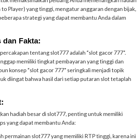
untuk memaksimalkan peluang Anda memenangkan hadiah
to Player) yang tinggi, mengatur anggaran dengan bijak,
beberapa strategi yang dapat membantu Anda dalam
 dan Fakta:
m percakapan tentang slot777 adalah “slot gacor 777”.
ianggap memiliki tingkat pembayaran yang tinggi dan
n konsep “slot gacor 777” seringkali menjadi topik
 diingat bahwa hasil dari setiap putaran slot tetaplah
:
 hadiah besar di slot777, penting untuk memiliki
 tips yang dapat membantu Anda:
hlah permainan slot777 yang memiliki RTP tinggi, karena ini