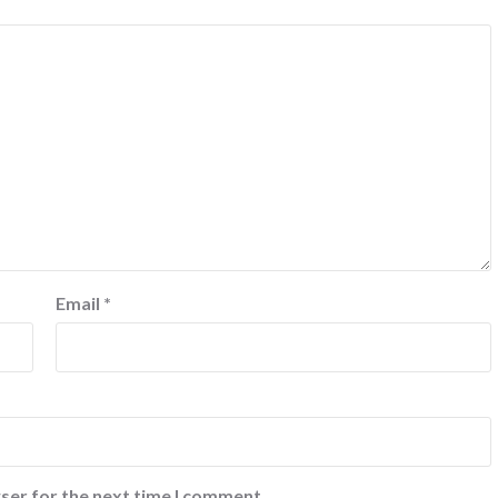
Email
*
ser for the next time I comment.