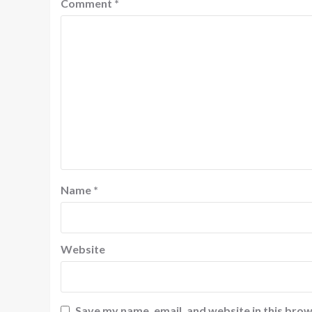
Comment
*
Name
*
Website
Save my name, email, and website in this brow