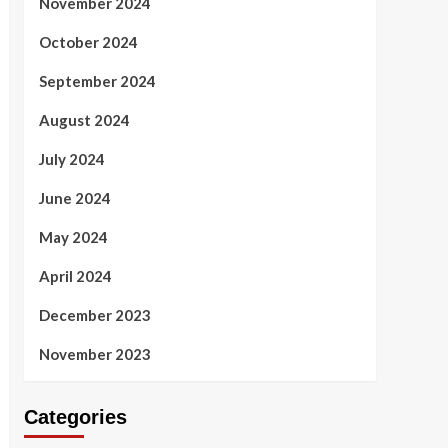
November 2024
October 2024
September 2024
August 2024
July 2024
June 2024
May 2024
April 2024
December 2023
November 2023
Categories