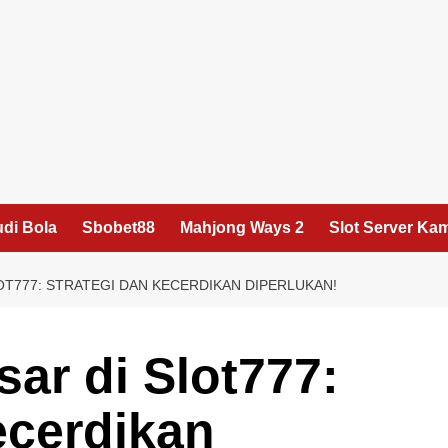
udi Bola
Sbobet88
Mahjong Ways 2
Slot Server Ka
T777: STRATEGI DAN KECERDIKAN DIPERLUKAN!
ar di Slot777:
ecerdikan