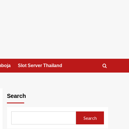
mboja
Slot Server Thailand
Search
Search