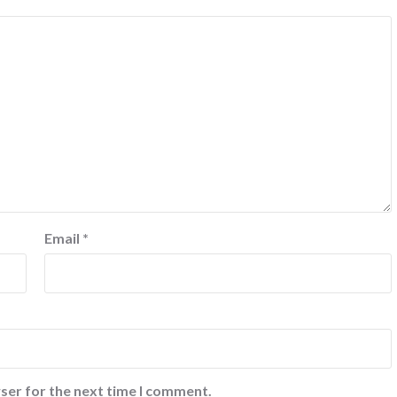
Email
*
ser for the next time I comment.