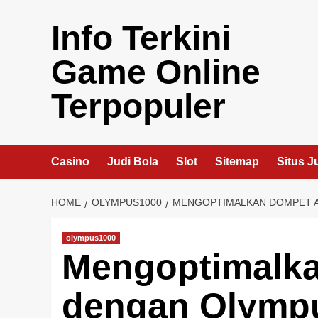
Skip
to
Info Terkini
content
Game Online
Terpopuler
Casino
Judi Bola
Slot
Sitemap
Situs J
HOME
OLYMPUS1000
MENGOPTIMALKAN DOMPET 
olympus1000
Mengoptimalk
dengan Olymp