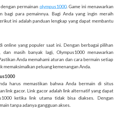
agi dengan permainan
olympus1000
. Game ini menawarkan
 bagi para pemainnya. Bagi Anda yang ingin meraih
erikut ini adalah panduan lengkap yang dapat membantu
online yang populer saat ini. Dengan berbagai pilihan
ack, dan masih banyak lagi, Olympus1000 menawarkan
Pastikan Anda memahami aturan dan cara bermain setiap
tuk memaksimalkan peluang kemenangan Anda.
pus1000
Anda harus memastikan bahwa Anda bermain di situs
ink gacor. Link gacor adalah link alternatif yang dapat
1000 ketika link utama tidak bisa diakses. Dengan
rmain tanpa adanya gangguan akses.