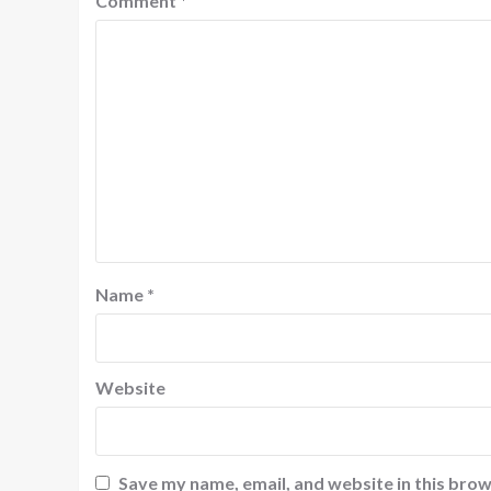
Comment
*
Name
*
Website
Save my name, email, and website in this brow