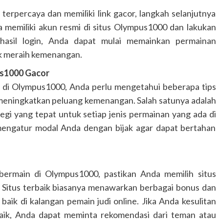
rpercaya dan memiliki link gacor, langkah selanjutnya
a memiliki akun resmi di situs Olympus1000 dan lakukan
rhasil login, Anda dapat mulai memainkan permainan
k meraih kemenangan.
us1000 Gacor
 di Olympus1000, Anda perlu mengetahui beberapa tips
meningkatkan peluang kemenangan. Salah satunya adalah
gi yang tepat untuk setiap jenis permainan yang ada di
 mengatur modal Anda dengan bijak agar dapat bertahan
ermain di Olympus1000, pastikan Anda memilih situs
. Situs terbaik biasanya menawarkan berbagai bonus dan
baik di kalangan pemain judi online. Jika Anda kesulitan
aik, Anda dapat meminta rekomendasi dari teman atau