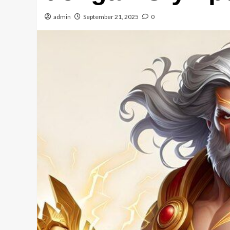
admin
September 21, 2025
0