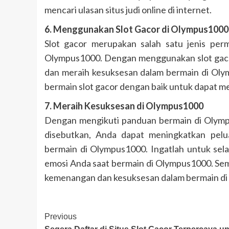
mencari ulasan situs judi online di internet.
6. Menggunakan Slot Gacor di Olympus1000
Slot gacor merupakan salah satu jenis perm
Olympus1000. Dengan menggunakan slot gac
dan meraih kesuksesan dalam bermain di Oly
bermain slot gacor dengan baik untuk dapat 
7. Meraih Kesuksesan di Olympus1000
Dengan mengikuti panduan bermain di Olympu
disebutkan, Anda dapat meningkatkan pel
bermain di Olympus1000. Ingatlah untuk sel
emosi Anda saat bermain di Olympus1000. Se
kemenangan dan kesuksesan dalam bermain di
Post
Previous