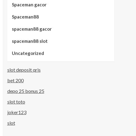
Spaceman gacor
Spaceman88
spaceman88 gacor
spaceman88 slot
Uncategorized
slot deposit qris
bet 200
depo 25 bonus 25
slot toto
joker123
slot