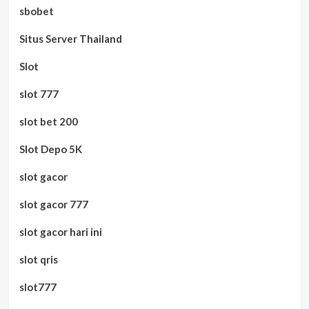
sbobet
Situs Server Thailand
Slot
slot 777
slot bet 200
Slot Depo 5K
slot gacor
slot gacor 777
slot gacor hari ini
slot qris
slot777