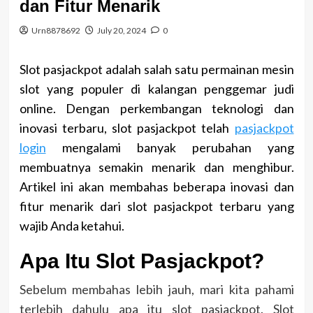
dan Fitur Menarik
Urn8878692
July 20, 2024
0
Slot pasjackpot adalah salah satu permainan mesin
slot yang populer di kalangan penggemar judi
online. Dengan perkembangan teknologi dan
inovasi terbaru, slot pasjackpot telah
pasjackpot
login
mengalami banyak perubahan yang
membuatnya semakin menarik dan menghibur.
Artikel ini akan membahas beberapa inovasi dan
fitur menarik dari slot pasjackpot terbaru yang
wajib Anda ketahui.
Apa Itu Slot Pasjackpot?
Sebelum membahas lebih jauh, mari kita pahami
terlebih dahulu apa itu slot pasjackpot. Slot