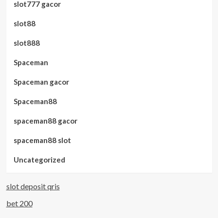
slot777 gacor
slot88
slot888
Spaceman
Spaceman gacor
Spaceman88
spaceman88 gacor
spaceman88 slot
Uncategorized
slot deposit qris
bet 200