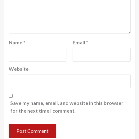
Name
*
Email
*
Website
Save my name, email, and website in this browser
for the next time I comment.