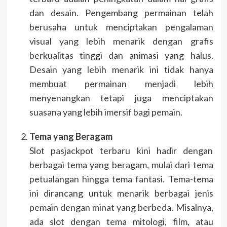
dan desain. Pengembang permainan telah
berusaha untuk menciptakan pengalaman
visual yang lebih menarik dengan grafis
berkualitas tinggi dan animasi yang halus.
Desain yang lebih menarik ini tidak hanya
membuat permainan menjadi lebih
menyenangkan tetapi juga menciptakan
suasana yang lebih imersif bagi pemain.
Tema yang Beragam
Slot pasjackpot terbaru kini hadir dengan
berbagai tema yang beragam, mulai dari tema
petualangan hingga tema fantasi. Tema-tema
ini dirancang untuk menarik berbagai jenis
pemain dengan minat yang berbeda. Misalnya,
ada slot dengan tema mitologi, film, atau