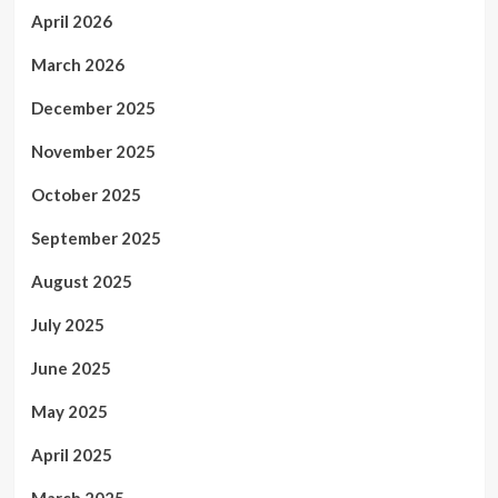
April 2026
March 2026
December 2025
November 2025
October 2025
September 2025
August 2025
July 2025
June 2025
May 2025
April 2025