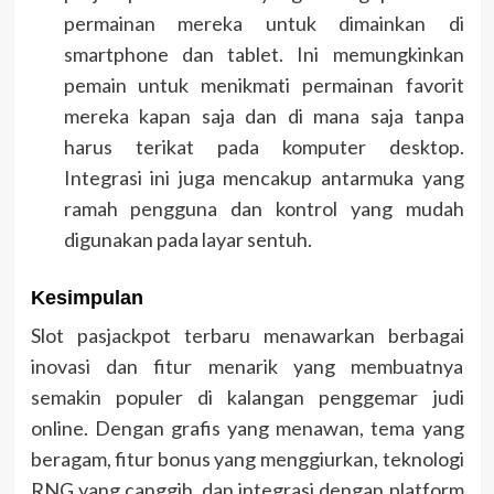
permainan mereka untuk dimainkan di
smartphone dan tablet. Ini memungkinkan
pemain untuk menikmati permainan favorit
mereka kapan saja dan di mana saja tanpa
harus terikat pada komputer desktop.
Integrasi ini juga mencakup antarmuka yang
ramah pengguna dan kontrol yang mudah
digunakan pada layar sentuh.
Kesimpulan
Slot pasjackpot terbaru menawarkan berbagai
inovasi dan fitur menarik yang membuatnya
semakin populer di kalangan penggemar judi
online. Dengan grafis yang menawan, tema yang
beragam, fitur bonus yang menggiurkan, teknologi
RNG yang canggih, dan integrasi dengan platform