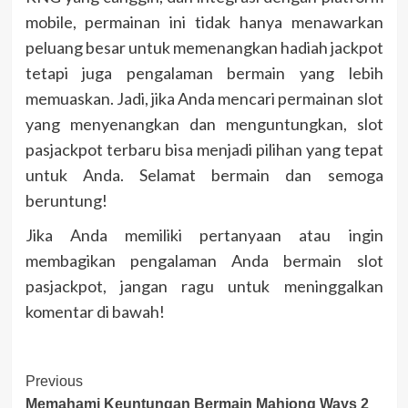
mobile, permainan ini tidak hanya menawarkan
peluang besar untuk memenangkan hadiah jackpot
tetapi juga pengalaman bermain yang lebih
memuaskan. Jadi, jika Anda mencari permainan slot
yang menyenangkan dan menguntungkan, slot
pasjackpot terbaru bisa menjadi pilihan yang tepat
untuk Anda. Selamat bermain dan semoga
beruntung!
Jika Anda memiliki pertanyaan atau ingin
membagikan pengalaman Anda bermain slot
pasjackpot, jangan ragu untuk meninggalkan
komentar di bawah!
Post
Previous
Memahami Keuntungan Bermain Mahjong Ways 2