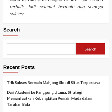
terbaik. Jadi, selamat bermain dan semoga
sukses!
Search
Search
Recent Posts
Trik Sukses Bermain Mahjong Slot di Situs Terpercaya
Dari Akademi ke Panggung Utama: Strategi
Memanfaatkan Kebangkitan Pemain Muda dalam
Taruhan Bola