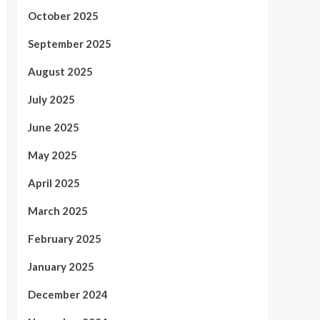
October 2025
September 2025
August 2025
July 2025
June 2025
May 2025
April 2025
March 2025
February 2025
January 2025
December 2024