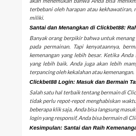
akan menemukan bahwa Anda bisa menikmati
terbebani oleh harapan atau kekhawatira
miliki.
Santai dan Menangkan di Clickbet88: R
Banyak orang berpikir bahwa untuk menang d
pada permainan. Tapi kenyataannya, berm
kemenangan yang lebih besar. Ketika Anda 
yang lebih baik. Anda juga akan lebih ma
terpancing oleh kekalahan atau kemenangan.
Clickbet88 Login: Masuk dan Bermain Ta
Salah satu hal terbaik tentang bermain di Cl
tidak perlu repot-repot menghabiskan wakt
beberapa klik saja, Anda bisa langsung masuk
login yang responsif, Anda bisa bermain di Cl
Kesimpulan: Santai dan Raih Kemenangan