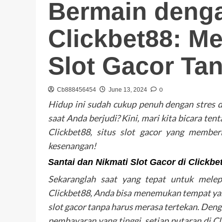
Bermain denga
Clickbet88: M
Slot Gacor Ta
0
Cb888456454
June 13, 2024
Hidup ini sudah cukup penuh dengan stres 
saat Anda berjudi? Kini, mari kita bicara t
Clickbet88, situs slot gacor yang membe
kesenangan!
Santai dan Nikmati Slot Gacor di Clickbe
Sekaranglah saat yang tepat untuk mele
Clickbet88, Anda bisa menemukan tempat ya
slot gacor tanpa harus merasa tertekan. Den
pembayaran yang tinggi, setiap putaran di 