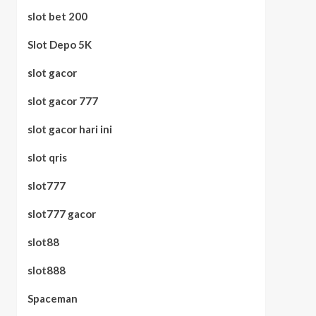
slot bet 200
Slot Depo 5K
slot gacor
slot gacor 777
slot gacor hari ini
slot qris
slot777
slot777 gacor
slot88
slot888
Spaceman