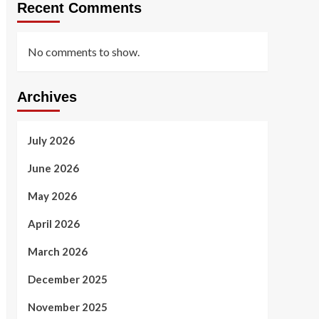
Recent Comments
No comments to show.
Archives
July 2026
June 2026
May 2026
April 2026
March 2026
December 2025
November 2025