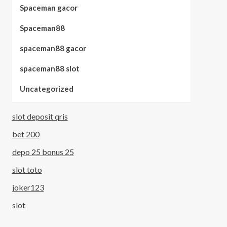
Spaceman gacor
Spaceman88
spaceman88 gacor
spaceman88 slot
Uncategorized
slot deposit qris
bet 200
depo 25 bonus 25
slot toto
joker123
slot