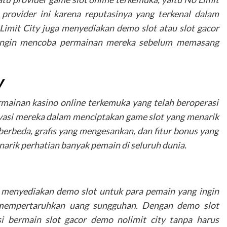
provider ini karena reputasinya yang terkenal dalam
 Limit City juga menyediakan demo slot atau slot gacor
ingin mencoba permainan mereka sebelum memasang
y
rmainan kasino online terkemuka yang telah beroperasi
ovasi mereka dalam menciptakan game slot yang menarik
erbeda, grafis yang mengesankan, dan fitur bonus yang
narik perhatian banyak pemain di seluruh dunia.
h menyediakan demo slot untuk para pemain yang ingin
mempertaruhkan uang sungguhan. Dengan demo slot
i bermain slot gacor demo nolimit city tanpa harus