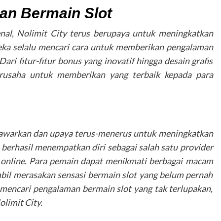
an Bermain Slot
enal, Nolimit City terus berupaya untuk meningkatkan
eka selalu mencari cara untuk memberikan pengalaman
ri fitur-fitur bonus yang inovatif hingga desain grafis
erusaha untuk memberikan yang terbaik kepada para
tawarkan dan upaya terus-menerus untuk meningkatkan
 berhasil menempatkan diri sebagai salah satu provider
an online. Para pemain dapat menikmati berbagai macam
il merasakan sensasi bermain slot yang belum pernah
 mencari pengalaman bermain slot yang tak terlupakan,
limit City.