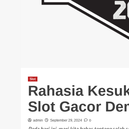
Slot
Rahasia Kesu
Slot Gacor Dem
0
admin
September 29, 2024
Pada hari ini, mari kita bahas tentang salah 