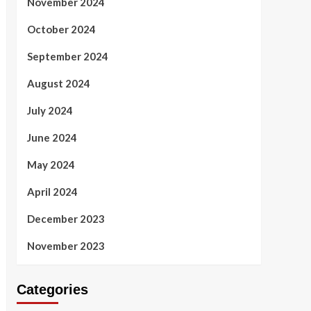
November 2024
October 2024
September 2024
August 2024
July 2024
June 2024
May 2024
April 2024
December 2023
November 2023
Categories