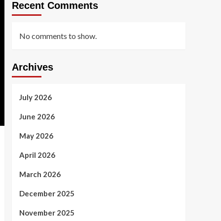
Recent Comments
No comments to show.
Archives
July 2026
June 2026
May 2026
April 2026
March 2026
December 2025
November 2025