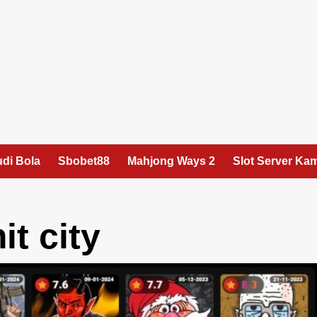
udi Bola
Sbobet88
Mahjong Ways 2
Slot Server Ka
it city