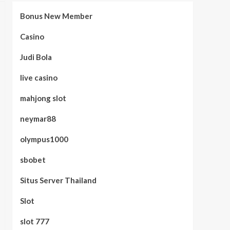
Bonus New Member
Casino
Judi Bola
live casino
mahjong slot
neymar88
olympus1000
sbobet
Situs Server Thailand
Slot
slot 777