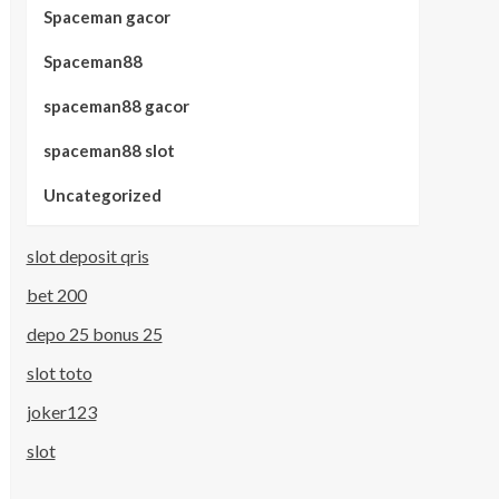
Spaceman gacor
Spaceman88
spaceman88 gacor
spaceman88 slot
Uncategorized
slot deposit qris
bet 200
depo 25 bonus 25
slot toto
joker123
slot