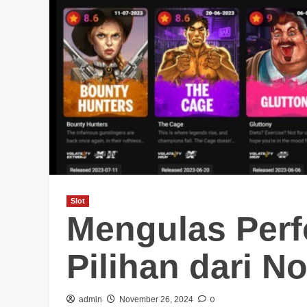
Slot
Mengulas Perf
Pilihan dari No
0
admin
November 26, 2024