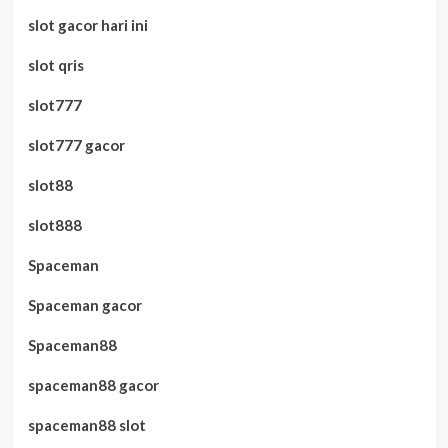
slot gacor hari ini
slot qris
slot777
slot777 gacor
slot88
slot888
Spaceman
Spaceman gacor
Spaceman88
spaceman88 gacor
spaceman88 slot