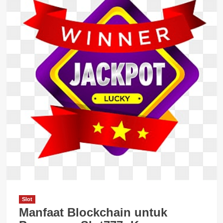
Slot
Manfaat Blockchain untuk