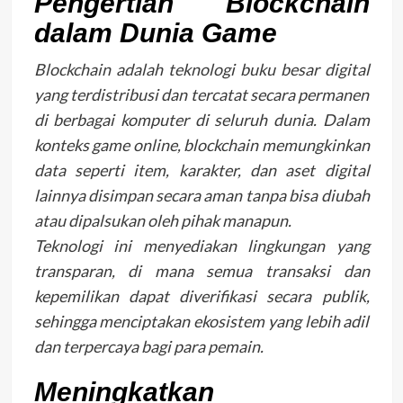
Pengertian Blockchain
dalam Dunia Game
Blockchain adalah teknologi buku besar digital
yang terdistribusi dan tercatat secara permanen
di berbagai komputer di seluruh dunia. Dalam
konteks game online, blockchain memungkinkan
data seperti item, karakter, dan aset digital
lainnya disimpan secara aman tanpa bisa diubah
atau dipalsukan oleh pihak manapun.
Teknologi ini menyediakan lingkungan yang
transparan, di mana semua transaksi dan
kepemilikan dapat diverifikasi secara publik,
sehingga menciptakan ekosistem yang lebih adil
dan terpercaya bagi para pemain.
Meningkatkan