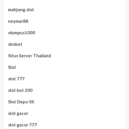
mahjong slot
neymar88
olympus1000
sbobet
Situs Server Thailand
Slot
slot 777
slot bet 200
Slot Depo 5K
slot gacor
slot gacor 777