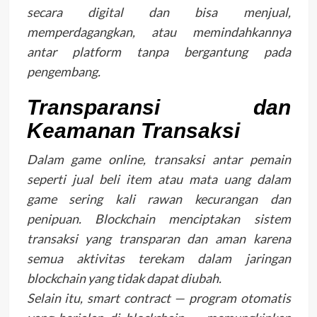
secara digital dan bisa menjual,
memperdagangkan, atau memindahkannya
antar platform tanpa bergantung pada
pengembang.
Transparansi dan
Keamanan Transaksi
Dalam game online, transaksi antar pemain
seperti jual beli item atau mata uang dalam
game sering kali rawan kecurangan dan
penipuan. Blockchain menciptakan sistem
transaksi yang transparan dan aman karena
semua aktivitas terekam dalam jaringan
blockchain yang tidak dapat diubah.
Selain itu, smart contract — program otomatis