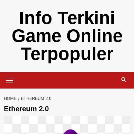
Skip
Info Terkini
to
content
Game Online
Terpopuler
Primary
Menu
HOME
ETHEREUM 2.0
Ethereum 2.0