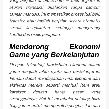
yang berjalan di blockchain — memungkinkan
aturan transaksi dijalankan tanpa campur
tangan manusia. Ini memastikan proses jual beli,
transfer, atau hadiah berjalan secara otomatis
sesuai kesepakatan, sehingga mengurangi
konflik dan risiko penipuan.
Mendorong Ekonomi
Game yang Berkelanjutan
Dengan teknologi blockchain, ekonomi dalam
game menjadi lebih nyata dan berkelanjutan.
Pemain dapat mendapatkan nilai ekonomi dari
aktivitas mereka, seperti menjual item atau
karakter dengan harga pasar yang
sesungguhnya. Hal ini membuka peluang baru
bagi gamer untuk memperoleh penghasilan dari