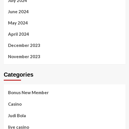
July 2024
June 2024
May 2024
April 2024
December 2023
November 2023
Categories
Bonus New Member
Casino
Judi Bola
live casino