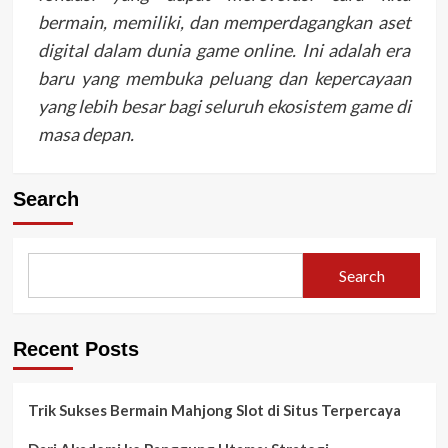
bermain, memiliki, dan memperdagangkan aset
digital dalam dunia game online. Ini adalah era
baru yang membuka peluang dan kepercayaan
yang lebih besar bagi seluruh ekosistem game di
masa depan.
Search
Search
Recent Posts
Trik Sukses Bermain Mahjong Slot di Situs Terpercaya