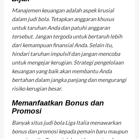
Manajemen keuangan adalah aspek krusial
dalam judi bola. Tetapkan anggaran khusus
untuk taruhan Anda dan patuhi anggaran
tersebut. Jangan tergoda untuk bertaruh lebih
dari kemampuan finansial Anda. Selain itu,
hindari taruhan impulsif dan jangan mencoba
untuk mengejar kerugian. Strategi pengelolaan
keuangan yang baik akan membantu Anda
bertahan dalam jangka panjang dan mengurangi
risiko kerugian besar.
Memanfaatkan Bonus dan
Promosi
Banyak situs judi bola Liga Italia menawarkan
bonus dan promosi kepada pemain baru maupun