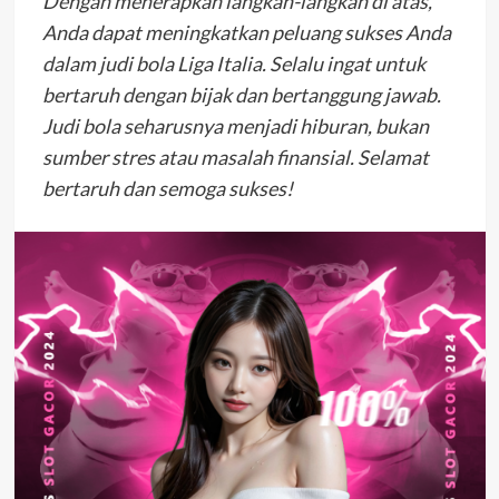
Dengan menerapkan langkah-langkah di atas,
Anda dapat meningkatkan peluang sukses Anda
dalam judi bola Liga Italia. Selalu ingat untuk
bertaruh dengan bijak dan bertanggung jawab.
Judi bola seharusnya menjadi hiburan, bukan
sumber stres atau masalah finansial. Selamat
bertaruh dan semoga sukses!