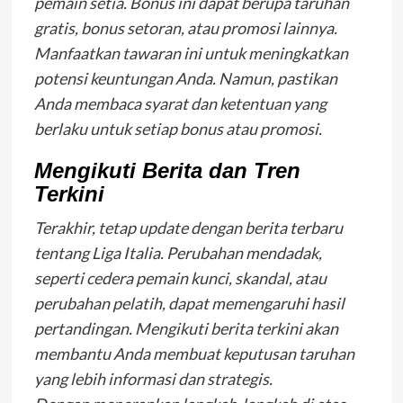
pemain setia. Bonus ini dapat berupa taruhan
gratis, bonus setoran, atau promosi lainnya.
Manfaatkan tawaran ini untuk meningkatkan
potensi keuntungan Anda. Namun, pastikan
Anda membaca syarat dan ketentuan yang
berlaku untuk setiap bonus atau promosi.
Mengikuti Berita dan Tren
Terkini
Terakhir, tetap update dengan berita terbaru
tentang Liga Italia. Perubahan mendadak,
seperti cedera pemain kunci, skandal, atau
perubahan pelatih, dapat memengaruhi hasil
pertandingan. Mengikuti berita terkini akan
membantu Anda membuat keputusan taruhan
yang lebih informasi dan strategis.