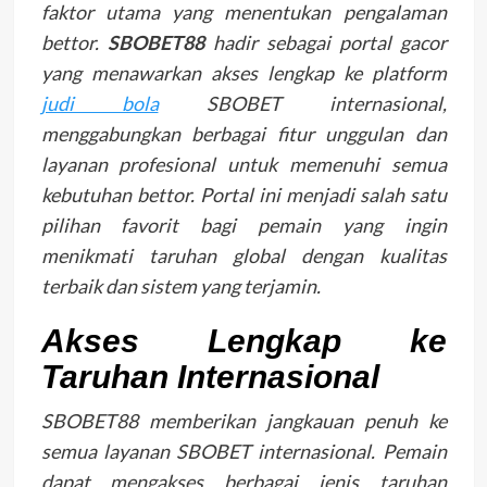
faktor utama yang menentukan pengalaman
bettor.
SBOBET88
hadir sebagai portal gacor
yang menawarkan akses lengkap ke platform
judi bola
SBOBET internasional,
menggabungkan berbagai fitur unggulan dan
layanan profesional untuk memenuhi semua
kebutuhan bettor. Portal ini menjadi salah satu
pilihan favorit bagi pemain yang ingin
menikmati taruhan global dengan kualitas
terbaik dan sistem yang terjamin.
Akses Lengkap ke
Taruhan Internasional
SBOBET88 memberikan jangkauan penuh ke
semua layanan SBOBET internasional. Pemain
dapat mengakses berbagai jenis taruhan