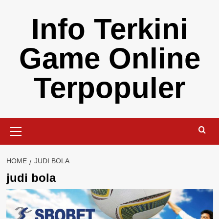
Skip
Info Terkini
to
content
Game Online
Terpopuler
Primary
Menu
HOME
JUDI BOLA
judi bola