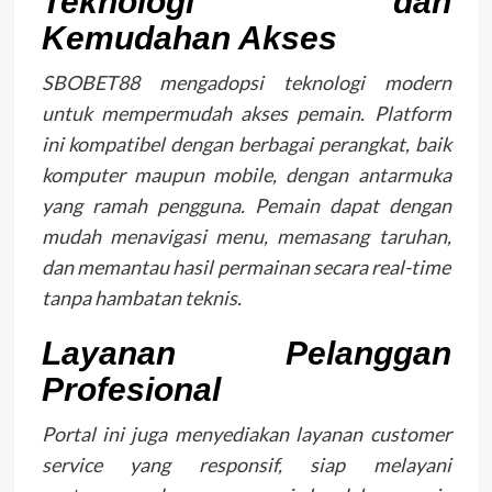
Teknologi dan
Kemudahan Akses
SBOBET88 mengadopsi teknologi modern
untuk mempermudah akses pemain. Platform
ini kompatibel dengan berbagai perangkat, baik
komputer maupun mobile, dengan antarmuka
yang ramah pengguna. Pemain dapat dengan
mudah menavigasi menu, memasang taruhan,
dan memantau hasil permainan secara real-time
tanpa hambatan teknis.
Layanan Pelanggan
Profesional
Portal ini juga menyediakan layanan customer
service yang responsif, siap melayani