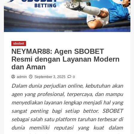
sbobet
NEYMAR88: Agen SBOBET
Resmi dengan Layanan Modern
dan Aman
0
admin
September 3, 2025
Dalam dunia perjudian online, kebutuhan akan
agen yang profesional, terpercaya, dan mampu
menyediakan layanan lengkap menjadi hal yang
sangat penting bagi setiap bettor. SBOBET
sebagai salah satu platform taruhan terbesar di
dunia memiliki reputasi yang kuat dalam