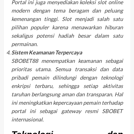
Portal ini juga menyediakan koleksi slot online
modern dengan tema beragam dan peluang
kemenangan tinggi. Slot menjadi salah satu
pilihan populer karena menawarkan hiburan
sekaligus potensi hadiah besar dalam satu
permainan.
Sistem Keamanan Terpercaya
SBOBET88 menempatkan keamanan sebagai
prioritas utama. Semua transaksi dan data
pribadi pemain dilindungi dengan teknologi
enkripsi terbaru, sehingga setiap aktivitas
taruhan berlangsung aman dan transparan. Hal
ini meningkatkan kepercayaan pemain terhadap
portal ini sebagai gateway resmi SBOBET
internasional.