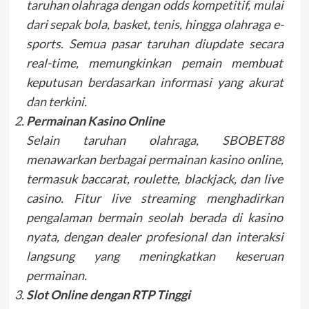
taruhan olahraga dengan odds kompetitif, mulai
dari sepak bola, basket, tenis, hingga olahraga e-
sports. Semua pasar taruhan diupdate secara
real-time, memungkinkan pemain membuat
keputusan berdasarkan informasi yang akurat
dan terkini.
Permainan Kasino Online
Selain taruhan olahraga, SBOBET88
menawarkan berbagai permainan kasino online,
termasuk baccarat, roulette, blackjack, dan live
casino. Fitur live streaming menghadirkan
pengalaman bermain seolah berada di kasino
nyata, dengan dealer profesional dan interaksi
langsung yang meningkatkan keseruan
permainan.
Slot Online dengan RTP Tinggi