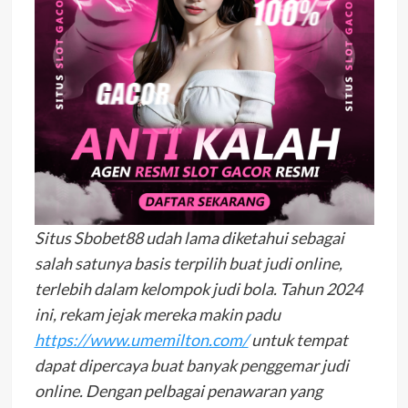
Situs Sbobet88 udah lama diketahui sebagai
salah satunya basis terpilih buat judi online,
terlebih dalam kelompok judi bola. Tahun 2024
ini, rekam jejak mereka makin padu
https://www.umemilton.com/
untuk tempat
dapat dipercaya buat banyak penggemar judi
online. Dengan pelbagai penawaran yang