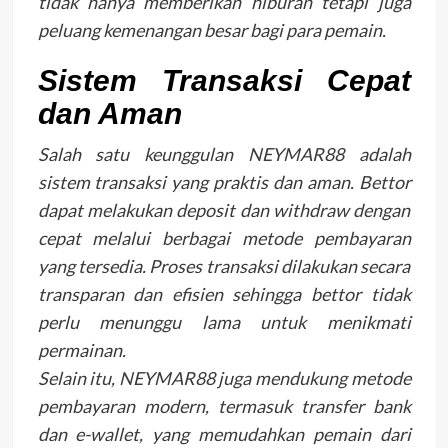
tidak hanya memberikan hiburan tetapi juga
peluang kemenangan besar bagi para pemain.
Sistem Transaksi Cepat
dan Aman
Salah satu keunggulan NEYMAR88 adalah
sistem transaksi yang praktis dan aman. Bettor
dapat melakukan deposit dan withdraw dengan
cepat melalui berbagai metode pembayaran
yang tersedia. Proses transaksi dilakukan secara
transparan dan efisien sehingga bettor tidak
perlu menunggu lama untuk menikmati
permainan.
Selain itu, NEYMAR88 juga mendukung metode
pembayaran modern, termasuk transfer bank
dan e-wallet, yang memudahkan pemain dari