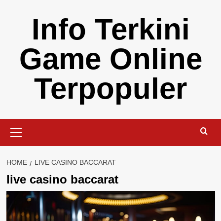
Skip
Info Terkini
to
content
Game Online
Terpopuler
Primary
Menu
HOME
LIVE CASINO BACCARAT
live casino baccarat