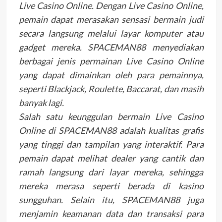
Live Casino Online. Dengan Live Casino Online,
pemain dapat merasakan sensasi bermain judi
secara langsung melalui layar komputer atau
gadget mereka. SPACEMAN88 menyediakan
berbagai jenis permainan Live Casino Online
yang dapat dimainkan oleh para pemainnya,
seperti Blackjack, Roulette, Baccarat, dan masih
banyak lagi.
Salah satu keunggulan bermain Live Casino
Online di SPACEMAN88 adalah kualitas grafis
yang tinggi dan tampilan yang interaktif. Para
pemain dapat melihat dealer yang cantik dan
ramah langsung dari layar mereka, sehingga
mereka merasa seperti berada di kasino
sungguhan. Selain itu, SPACEMAN88 juga
menjamin keamanan data dan transaksi para