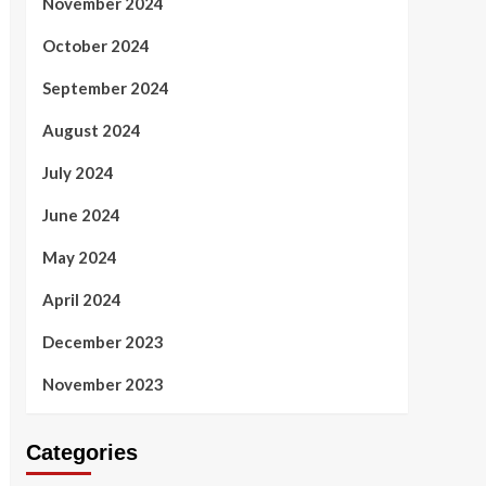
November 2024
October 2024
September 2024
August 2024
July 2024
June 2024
May 2024
April 2024
December 2023
November 2023
Categories