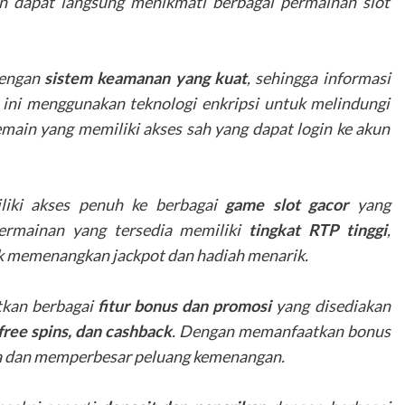
in dapat langsung menikmati berbagai permainan slot
dengan
sistem keamanan yang kuat
, sehingga informasi
 ini menggunakan teknologi enkripsi untuk melindungi
ain yang memiliki akses sah yang dapat login ke akun
iliki akses penuh ke berbagai
game slot gacor
yang
rmainan yang tersedia memiliki
tingkat RTP tinggi
,
k memenangkan jackpot dan hadiah menarik.
tkan berbagai
fitur bonus dan promosi
yang disediakan
free spins, dan cashback
. Dengan memanfaatkan bonus
ka dan memperbesar peluang kemenangan.