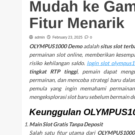
Mudah ke Gam
Fitur Menarik
0
admin
February 23, 2025
OLYMPUS1000 Demo
adalah
situs slot terb
permainan slot online, memberikan kesemp
risiko kehilangan saldo.
login slot olympus
tingkat RTP tinggi
, pemain dapat mengu
permainan, dan mencoba strategi baru da
pemula yang ingin memahami permainan 
mengeksplorasi slot baru sebelum bermain d
Keunggulan OLYMPUS1
Main Slot Gratis Tanpa Deposit
Salah satu fitur utama dari
OLYMPUS1000