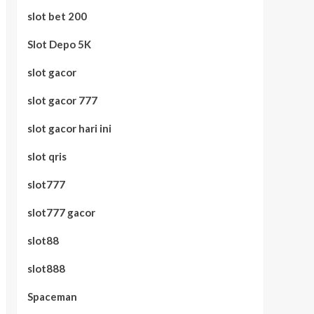
slot bet 200
Slot Depo 5K
slot gacor
slot gacor 777
slot gacor hari ini
slot qris
slot777
slot777 gacor
slot88
slot888
Spaceman