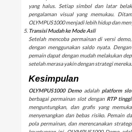
yang halus. Setiap simbol dan latar bel
pengalaman visual yang memukau. Ditamb
OLYMPUS1000 menjadi lebih hidup dan men
Transisi Mudah ke Mode Asli
Setelah mencoba permainan di versi demo,
dengan menggunakan saldo nyata. Dengan
pemain dapat dengan mudah melakukan dep
setelah merasa yakin dengan strategi mereka.
Kesimpulan
OLYMPUS1000 Demo
adalah
platform slo
berbagai permainan slot dengan
RTP tinggi
menguntungkan, dan grafis yang memuka
menyenangkan dan bebas risiko. Pemain da
pola permainan, dan merencanakan strateg
keuntungan ini, OLYMPUS1000 Demo adalah 