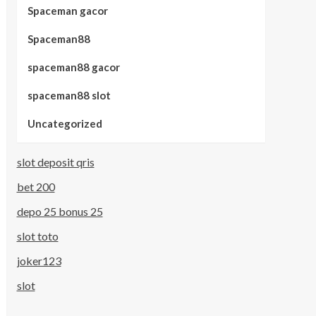
Spaceman gacor
Spaceman88
spaceman88 gacor
spaceman88 slot
Uncategorized
slot deposit qris
bet 200
depo 25 bonus 25
slot toto
joker123
slot