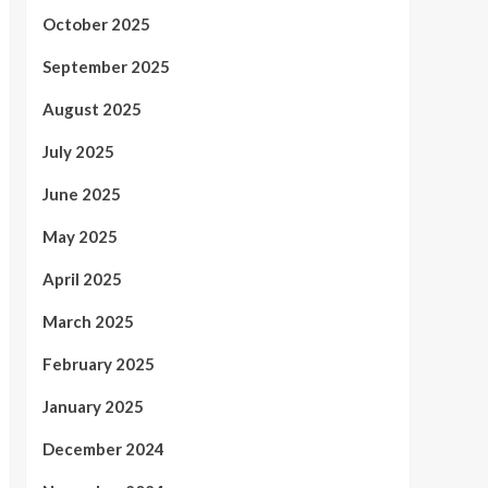
October 2025
September 2025
August 2025
July 2025
June 2025
May 2025
April 2025
March 2025
February 2025
January 2025
December 2024