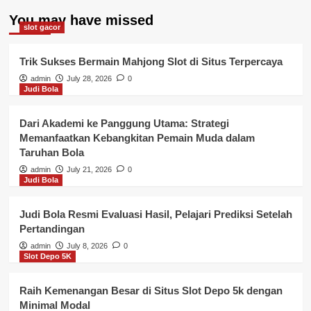
You may have missed
slot gacor
Trik Sukses Bermain Mahjong Slot di Situs Terpercaya
admin
July 28, 2026
0
Judi Bola
Dari Akademi ke Panggung Utama: Strategi
Memanfaatkan Kebangkitan Pemain Muda dalam
Taruhan Bola
admin
July 21, 2026
0
Judi Bola
Judi Bola Resmi Evaluasi Hasil, Pelajari Prediksi Setelah
Pertandingan
admin
July 8, 2026
0
Slot Depo 5K
Raih Kemenangan Besar di Situs Slot Depo 5k dengan
Minimal Modal