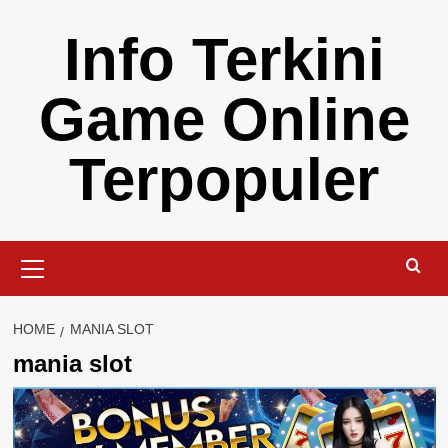
Skip
Info Terkini
to
content
Game Online
Terpopuler
Primary
Menu
HOME
MANIA SLOT
mania slot