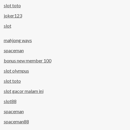
slot toto
joker123
slot
mahjong ways
spaceman
bonus new member 100
slot olympus
slot toto
slot gacor malam ini
slot88
spaceman
spaceman88