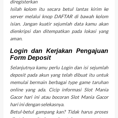
diregisterkan
Isilah kolom itu secara betul lantas kirim ke
server melalui knop DAFTAR di bawah kolom
isian. Jangan kuatir sejumlah data kamu akan
dienkripsi dan ditempatkan pada lokasi yang
aman.
Login dan Kerjakan Pengajuan
Form Deposit
Selanjutnya kamu perlu Login dan isi sejumlah
deposit pada akun yang telah dibuat itu untuk
memulai bermain berbagai type game taruhan
online yang ada. Cicip informasi Slot Mania
Gacor hari ini atau bocoran Slot Mania Gacor
hari ini dengan selekasnya.
Betul-betul gampang kan? Tidak harus proses