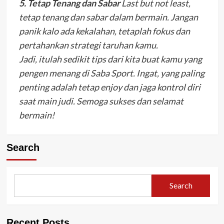
5. Tetap Tenang dan Sabar
Last but not least,
tetap tenang dan sabar dalam bermain. Jangan
panik kalo ada kekalahan, tetaplah fokus dan
pertahankan strategi taruhan kamu.
Jadi, itulah sedikit tips dari kita buat kamu yang
pengen menang di Saba Sport. Ingat, yang paling
penting adalah tetap enjoy dan jaga kontrol diri
saat main judi. Semoga sukses dan selamat
bermain!
Search
Search
Recent Posts