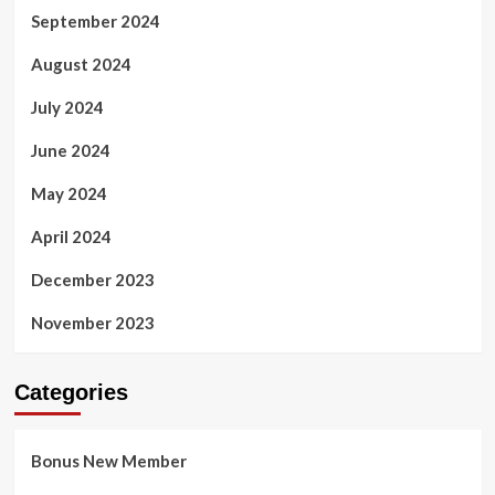
September 2024
August 2024
July 2024
June 2024
May 2024
April 2024
December 2023
November 2023
Categories
Bonus New Member