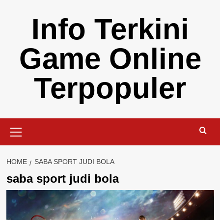
Skip
Info Terkini
to
content
Game Online
Terpopuler
Primary
Menu
HOME
SABA SPORT JUDI BOLA
saba sport judi bola