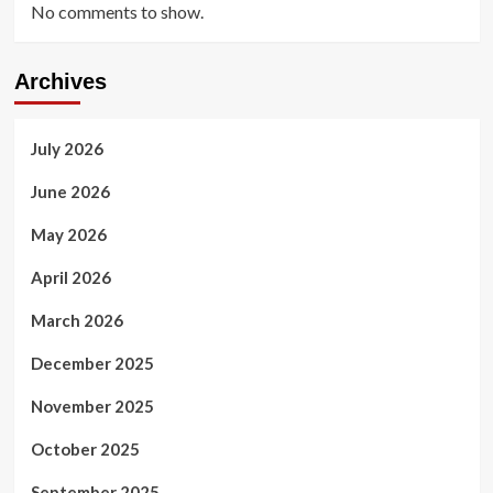
No comments to show.
Archives
July 2026
June 2026
May 2026
April 2026
March 2026
December 2025
November 2025
October 2025
September 2025