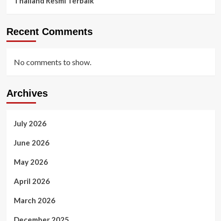
Thailand Resmi Terbaik
Recent Comments
No comments to show.
Archives
July 2026
June 2026
May 2026
April 2026
March 2026
December 2025