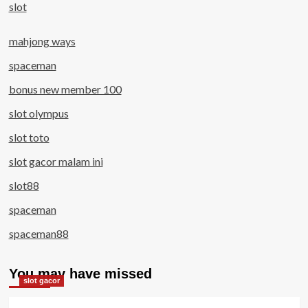
slot
mahjong ways
spaceman
bonus new member 100
slot olympus
slot toto
slot gacor malam ini
slot88
spaceman
spaceman88
You may have missed
slot gacor