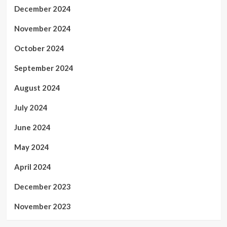
December 2024
November 2024
October 2024
September 2024
August 2024
July 2024
June 2024
May 2024
April 2024
December 2023
November 2023