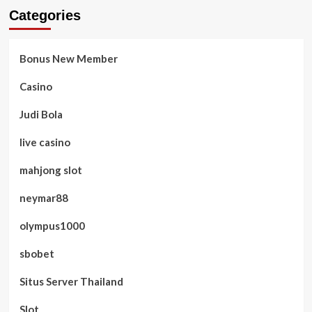
Categories
Bonus New Member
Casino
Judi Bola
live casino
mahjong slot
neymar88
olympus1000
sbobet
Situs Server Thailand
Slot