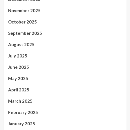
November 2025
October 2025
September 2025
August 2025
July 2025
June 2025
May 2025
April 2025
March 2025
February 2025
January 2025