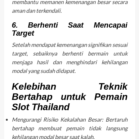
membantu memanen kemenangan besar secara
aman dan terkendali.
6. Berhenti Saat Mencapai
Target
Setelah mendapat kemenangan signifikan sesuai
target, sebaiknya berhenti bermain untuk
menjaga hasil dan menghindari kehilangan
modal yang sudah didapat.
Kelebihan Teknik
Bertahap untuk Pemain
Slot Thailand
Mengurangi Risiko Kekalahan Besar: Bertaruh
bertahap membuat pemain tidak langsung
kehilangan modal besar saat kalah.