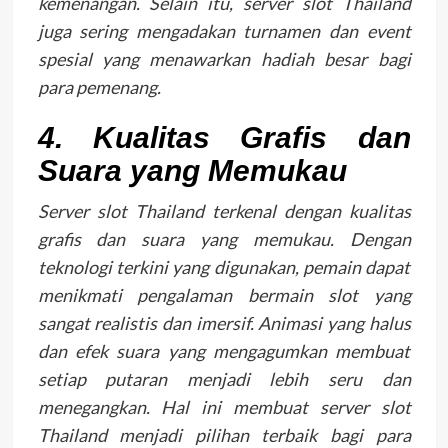
kemenangan. Selain itu, server slot Thailand
juga sering mengadakan turnamen dan event
spesial yang menawarkan hadiah besar bagi
para pemenang.
4. Kualitas Grafis dan
Suara yang Memukau
Server slot Thailand terkenal dengan kualitas
grafis dan suara yang memukau. Dengan
teknologi terkini yang digunakan, pemain dapat
menikmati pengalaman bermain slot yang
sangat realistis dan imersif. Animasi yang halus
dan efek suara yang mengagumkan membuat
setiap putaran menjadi lebih seru dan
menegangkan. Hal ini membuat server slot
Thailand menjadi pilihan terbaik bagi para