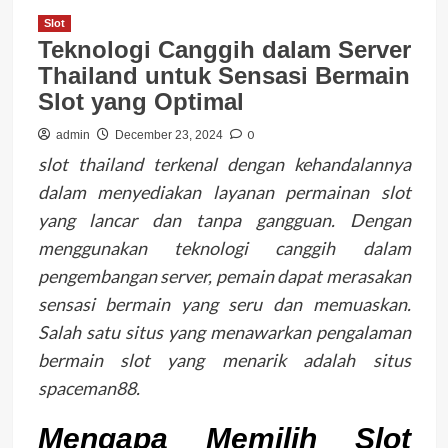
Slot
Teknologi Canggih dalam Server
Thailand untuk Sensasi Bermain
Slot yang Optimal
0
admin
December 23, 2024
slot thailand terkenal dengan kehandalannya
dalam menyediakan layanan permainan slot
yang lancar dan tanpa gangguan. Dengan
menggunakan teknologi canggih dalam
pengembangan server, pemain dapat merasakan
sensasi bermain yang seru dan memuaskan.
Salah satu situs yang menawarkan pengalaman
bermain slot yang menarik adalah situs
spaceman88.
Mengapa Memilih Slot