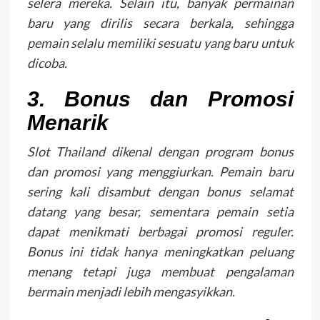
selera mereka. Selain itu, banyak permainan
baru yang dirilis secara berkala, sehingga
pemain selalu memiliki sesuatu yang baru untuk
dicoba.
3.
Bonus dan Promosi
Menarik
Slot Thailand dikenal dengan program bonus
dan promosi yang menggiurkan. Pemain baru
sering kali disambut dengan bonus selamat
datang yang besar, sementara pemain setia
dapat menikmati berbagai promosi reguler.
Bonus ini tidak hanya meningkatkan peluang
menang tetapi juga membuat pengalaman
bermain menjadi lebih mengasyikkan.