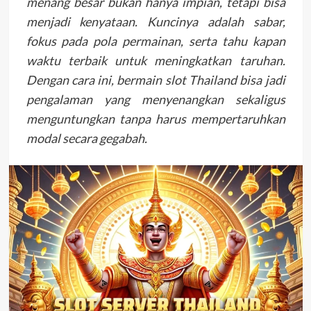
menang besar bukan hanya impian, tetapi bisa
menjadi kenyataan. Kuncinya adalah sabar,
fokus pada pola permainan, serta tahu kapan
waktu terbaik untuk meningkatkan taruhan.
Dengan cara ini, bermain slot Thailand bisa jadi
pengalaman yang menyenangkan sekaligus
menguntungkan tanpa harus mempertaruhkan
modal secara gegabah.