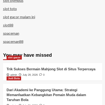
slot olympus
slot toto
slot gacor malam ini
slot88
spaceman
spaceman88
You may have missed
slot gacor
Trik Sukses Bermain Mahjong Slot di Situs Terpercaya
admin
July 28, 2026
0
Judi Bola
Dari Akademi ke Panggung Utama: Strategi
Memanfaatkan Kebangkitan Pemain Muda dalam
Taruhan Bola