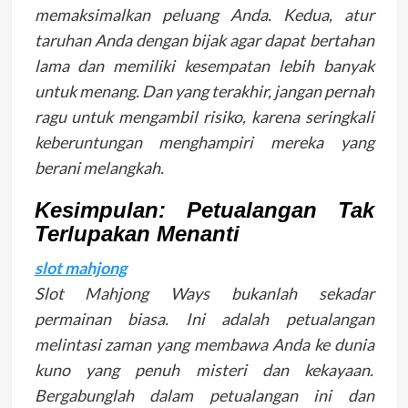
memaksimalkan peluang Anda. Kedua, atur
taruhan Anda dengan bijak agar dapat bertahan
lama dan memiliki kesempatan lebih banyak
untuk menang. Dan yang terakhir, jangan pernah
ragu untuk mengambil risiko, karena seringkali
keberuntungan menghampiri mereka yang
berani melangkah.
Kesimpulan: Petualangan Tak
Terlupakan Menanti
slot mahjong
Slot Mahjong Ways bukanlah sekadar
permainan biasa. Ini adalah petualangan
melintasi zaman yang membawa Anda ke dunia
kuno yang penuh misteri dan kekayaan.
Bergabunglah dalam petualangan ini dan