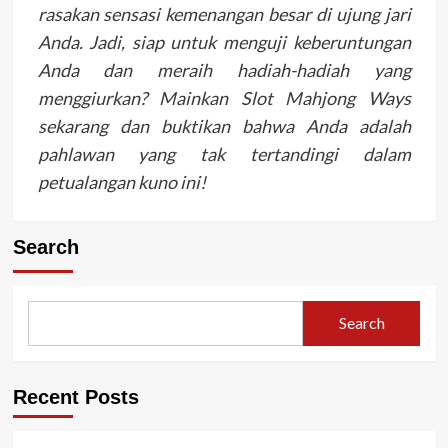
rasakan sensasi kemenangan besar di ujung jari
Anda. Jadi, siap untuk menguji keberuntungan
Anda dan meraih hadiah-hadiah yang
menggiurkan? Mainkan Slot Mahjong Ways
sekarang dan buktikan bahwa Anda adalah
pahlawan yang tak tertandingi dalam
petualangan kuno ini!
Search
Search
Recent Posts