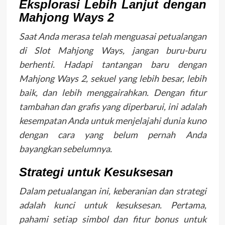
Eksplorasi Lebih Lanjut dengan
Mahjong Ways 2
Saat Anda merasa telah menguasai petualangan
di Slot Mahjong Ways, jangan buru-buru
berhenti. Hadapi tantangan baru dengan
Mahjong Ways 2, sekuel yang lebih besar, lebih
baik, dan lebih menggairahkan. Dengan fitur
tambahan dan grafis yang diperbarui, ini adalah
kesempatan Anda untuk menjelajahi dunia kuno
dengan cara yang belum pernah Anda
bayangkan sebelumnya.
Strategi untuk Kesuksesan
Dalam petualangan ini, keberanian dan strategi
adalah kunci untuk kesuksesan. Pertama,
pahami setiap simbol dan fitur bonus untuk