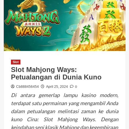
Slot
Slot Mahjong Ways:
Petualangan di Dunia Kuno
0
Cb888456454
April 25, 2024
Di antara gemerlap lampu kasino modern,
terdapat satu permainan yang mengambil Anda
dalam petualangan melintasi zaman ke dunia
kuno Cina: Slot Mahjong Ways. Dengan
keindahan seni klasik Mahjong dan kegembiraan