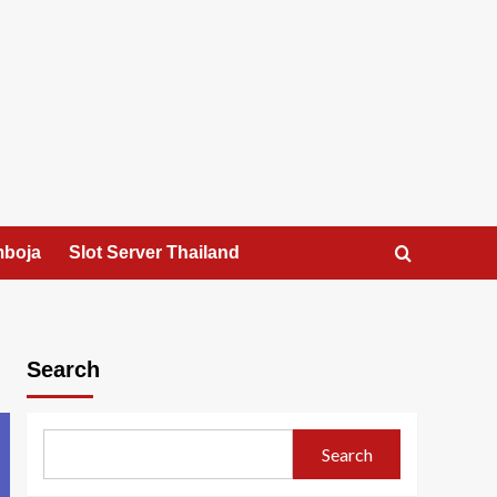
mboja
Slot Server Thailand
Search
Search