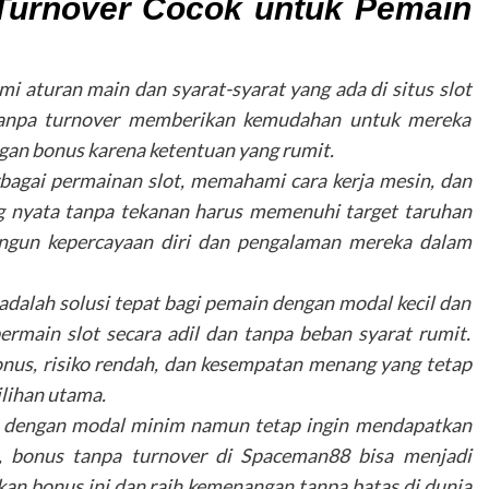
urnover Cocok untuk Pemain
 aturan main dan syarat-syarat yang ada di situs slot
s tanpa turnover memberikan kemudahan untuk mereka
ngan bonus karena ketentuan yang rumit.
bagai permainan slot, memahami cara kerja mesin, dan
g nyata tanpa tekanan harus memenuhi target taruhan
ngun kepercayaan diri dan pengalaman mereka dalam
dalah solusi tepat bagi pemain dengan modal kecil dan
rmain slot secara adil dan tanpa beban syarat rumit.
nus, risiko rendah, dan kesempatan menang yang tetap
lihan utama.
n dengan modal minim namun tetap ingin mendapatkan
 bonus tanpa turnover di Spaceman88 bisa menjadi
an bonus ini dan raih kemenangan tanpa batas di dunia