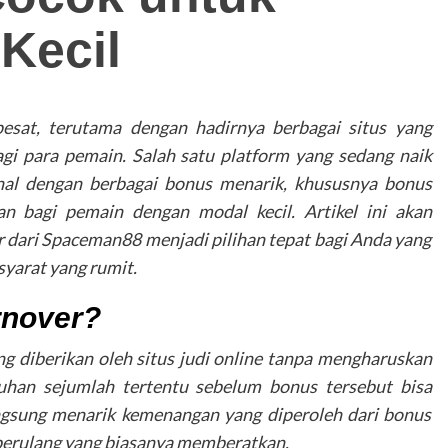
Kecil
pesat, terutama dengan hadirnya berbagai situs yang
 para pemain. Salah satu platform yang sedang naik
kenal dengan berbagai bonus menarik, khususnya bonus
n bagi pemain dengan modal kecil. Artikel ini akan
 dari Spaceman88 menjadi pilihan tepat bagi Anda yang
syarat yang rumit.
rnover?
g diberikan oleh situs judi online tanpa mengharuskan
uhan sejumlah tertentu sebelum bonus tersebut bisa
angsung menarik kemenangan yang diperoleh dari bonus
berulang yang biasanya memberatkan.