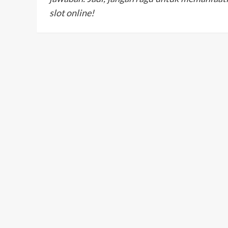
slot online!