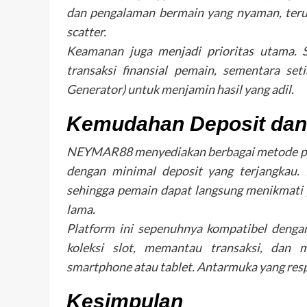
dan pengalaman bermain yang nyaman, terut
scatter.
Keamanan juga menjadi prioritas utama. 
transaksi finansial pemain, sementara 
Generator) untuk menjamin hasil yang adil.
Kemudahan Deposit dan
NEYMAR88 menyediakan berbagai metode pemb
dengan minimal deposit yang terjangkau. 
sehingga pemain dapat langsung menikmat
lama.
Platform ini sepenuhnya kompatibel denga
koleksi slot, memantau transaksi, dan 
smartphone atau tablet. Antarmuka yang res
Kesimpulan