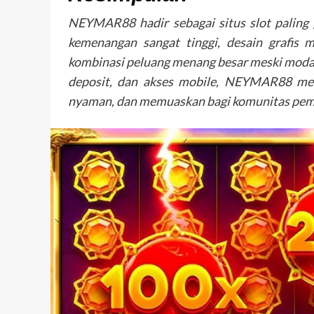
NEYMAR88 hadir sebagai situs slot paling 
kemenangan sangat tinggi, desain grafis 
kombinasi peluang menang besar meski modal 
deposit, dan akses mobile, NEYMAR88 mem
nyaman, dan memuaskan bagi komunitas pema