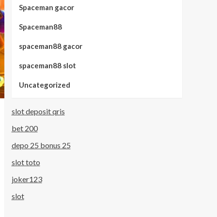
Spaceman gacor
Spaceman88
spaceman88 gacor
spaceman88 slot
Uncategorized
slot deposit qris
bet 200
depo 25 bonus 25
slot toto
joker123
slot