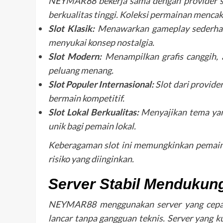
NEYMAR88 bekerja sama dengan provider sl
berkualitas tinggi. Koleksi permainan menca
Slot Klasik:
Menawarkan gameplay sederhana
menyukai konsep nostalgia.
Slot Modern:
Menampilkan grafis canggih, a
peluang menang.
Slot Populer Internasional:
Slot dari provide
bermain kompetitif.
Slot Lokal Berkualitas:
Menyajikan tema yan
unik bagi pemain lokal.
Keberagaman slot ini memungkinkan pemain m
risiko yang diinginkan.
Server Stabil Menduku
NEYMAR88 menggunakan server yang cepat d
lancar tanpa gangguan teknis. Server yang 