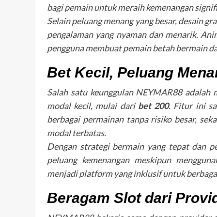
bagi pemain untuk meraih kemenangan signifi
Selain peluang menang yang besar, desain gr
pengalaman yang nyaman dan menarik. Anim
pengguna membuat pemain betah bermain da
Bet Kecil, Peluang Men
Salah satu keunggulan NEYMAR88 adalah 
modal kecil, mulai dari
bet 200
. Fitur ini
berbagai permainan tanpa risiko besar, se
modal terbatas.
Dengan strategi bermain yang tepat dan p
peluang kemenangan meskipun mengguna
menjadi platform yang inklusif untuk berbagai
Beragam Slot dari Provi