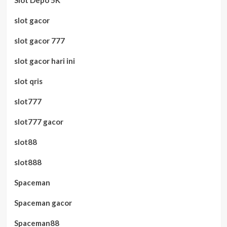
slot gacor
slot gacor 777
slot gacor hari ini
slot qris
slot777
slot777 gacor
slot88
slot888
Spaceman
Spaceman gacor
Spaceman88