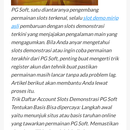
PG Soft, satu diantaranya pengembang
permainan slots terkenal, selalu
slot demo mirip
asli
pembaruan dengan slots demonstrasi
terkini yang menjajakan pengalaman main yang
mengagumkan. Bila Anda anyar mengetahui
slots demonstrasi atau ingin coba permainan
terakhir dari PG Soft, penting buat mengerti trik
register akun dan tehnik buat pastikan
permainan masih lancar tanpa ada problem lag.
Artikel berikut akan membantu Anda lewat
proses itu.
Trik Daftar Account Slots Demonstrasi PG Soft
Tentukan Basis Bisa dipercaya: Langkah awal
yaitu menunjuk situs atau basis taruhan online
yang tawarkan permainan PG Soft. Memastikan