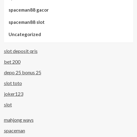
spaceman88 gacor
spaceman88 slot
Uncategorized
slot deposit qris
bet 200
depo 25 bonus 25
slot toto
joker123
slot
mahjong ways
spaceman