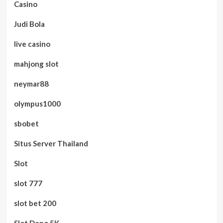
Casino
Judi Bola
live casino
mahjong slot
neymar88
olympus1000
sbobet
Situs Server Thailand
Slot
slot 777
slot bet 200
Slot Depo 5K