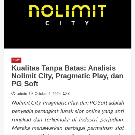
Slot
Kualitas Tanpa Batas: Analisis
Nolimit City, Pragmatic Play, dan
PG Soft
0
admin
October 6, 2024
Nolimit City, Pragmatic Play, dan PG Soft adalah
penyedia perangkat lunak slot online yang anti
rungkad dan terkemuka di industri perjudian.
Mereka menawarkan berbagai permainan slot