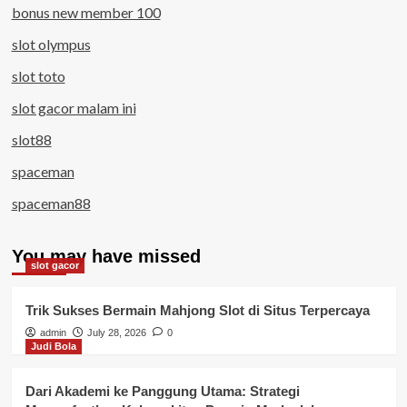
bonus new member 100
slot olympus
slot toto
slot gacor malam ini
slot88
spaceman
spaceman88
You may have missed
slot gacor
Trik Sukses Bermain Mahjong Slot di Situs Terpercaya
admin
July 28, 2026
0
Judi Bola
Dari Akademi ke Panggung Utama: Strategi