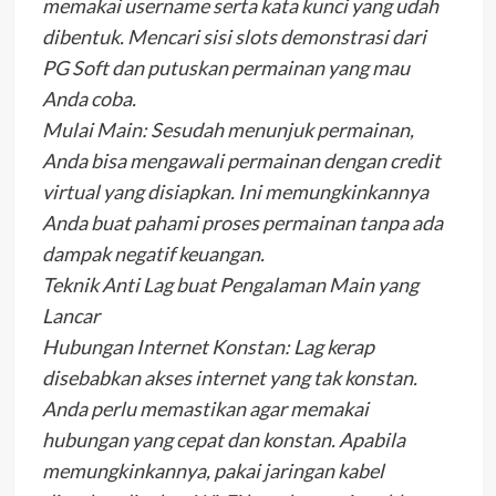
memakai username serta kata kunci yang udah
dibentuk. Mencari sisi slots demonstrasi dari
PG Soft dan putuskan permainan yang mau
Anda coba.
Mulai Main: Sesudah menunjuk permainan,
Anda bisa mengawali permainan dengan credit
virtual yang disiapkan. Ini memungkinkannya
Anda buat pahami proses permainan tanpa ada
dampak negatif keuangan.
Teknik Anti Lag buat Pengalaman Main yang
Lancar
Hubungan Internet Konstan: Lag kerap
disebabkan akses internet yang tak konstan.
Anda perlu memastikan agar memakai
hubungan yang cepat dan konstan. Apabila
memungkinkannya, pakai jaringan kabel