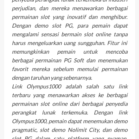
perjudian, dan mereka menawarkan berbagai
permainan slot yang inovatif dan menghibur.
Dengan demo slot PG, para pemain dapat
mengalami sensasi bermain slot online tanpa
harus mengeluarkan uang sungguhan. Fitur ini
memungkinkan pemain untuk mencoba
berbagai permainan PG Soft dan menemukan
favorit mereka sebelum memulai permainan
dengan taruhan yang sebenarnya.
Link Olympus1000 adalah salah satu link
terbaru yang menawarkan akses ke berbagai
permainan slot online dari berbagai penyedia
perangkat lunak terkemuka. Dengan link
Olympus1000, pemain dapat menemukan demo
pragmatic, slot demo Nolimit City, dan demo
slot PG dalam satu platform yang nyaman.