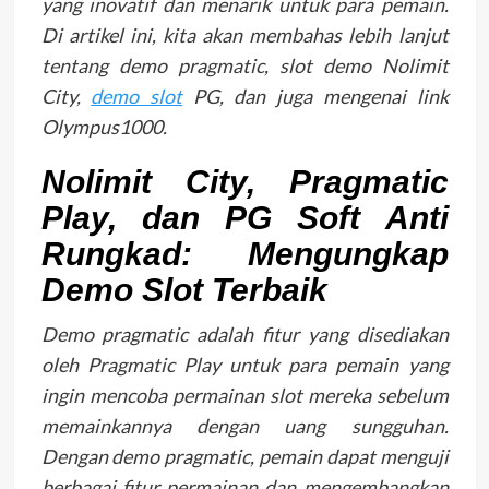
yang inovatif dan menarik untuk para pemain.
Di artikel ini, kita akan membahas lebih lanjut
tentang demo pragmatic, slot demo Nolimit
City,
demo slot
PG, dan juga mengenai link
Olympus1000.
Nolimit City, Pragmatic
Play, dan PG Soft Anti
Rungkad: Mengungkap
Demo Slot Terbaik
Demo pragmatic adalah fitur yang disediakan
oleh Pragmatic Play untuk para pemain yang
ingin mencoba permainan slot mereka sebelum
memainkannya dengan uang sungguhan.
Dengan demo pragmatic, pemain dapat menguji
berbagai fitur permainan dan mengembangkan