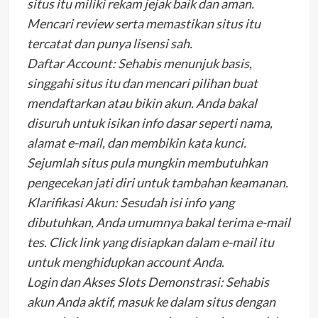
situs itu miliki rekam jejak baik dan aman.
Mencari review serta memastikan situs itu
tercatat dan punya lisensi sah.
Daftar Account: Sehabis menunjuk basis,
singgahi situs itu dan mencari pilihan buat
mendaftarkan atau bikin akun. Anda bakal
disuruh untuk isikan info dasar seperti nama,
alamat e-mail, dan membikin kata kunci.
Sejumlah situs pula mungkin membutuhkan
pengecekan jati diri untuk tambahan keamanan.
Klarifikasi Akun: Sesudah isi info yang
dibutuhkan, Anda umumnya bakal terima e-mail
tes. Click link yang disiapkan dalam e-mail itu
untuk menghidupkan account Anda.
Login dan Akses Slots Demonstrasi: Sehabis
akun Anda aktif, masuk ke dalam situs dengan