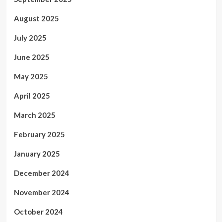
August 2025
July 2025
June 2025
May 2025
April 2025
March 2025
February 2025
January 2025
December 2024
November 2024
October 2024