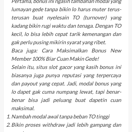
Pertama, bonus ini ngasih tambahan modal yang
lumayan gede tanpa bikin lo harus muter terus-
terusan buat nyelesain TO (turnover) yang
kadang bikin rugi waktu dan tenaga. Dengan TO
kecil, lo bisa lebih cepat tarik kemenangan dan
gak perlu pusing mikirin syarat yang ribet.
Baca juga: Cara Maksimalkan Bonus New
Member 100% Biar Cuan Makin Gede!
Selain itu, situs slot gacor yang kasih bonus ini
biasanya juga punya reputasi yang terpercaya
dan payout yang cepat. Jadi, modal bonus yang
lo dapet gak cuma numpang lewat, tapi benar-
benar bisa jadi peluang buat dapetin cuan
maksimal.
Nambah modal awal tanpa beban TO tinggi
Bikin proses withdraw jadi lebih gampang dan