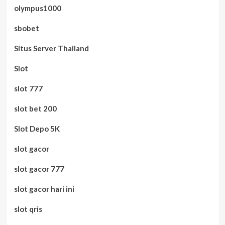
olympus1000
sbobet
Situs Server Thailand
Slot
slot 777
slot bet 200
Slot Depo 5K
slot gacor
slot gacor 777
slot gacor hari ini
slot qris