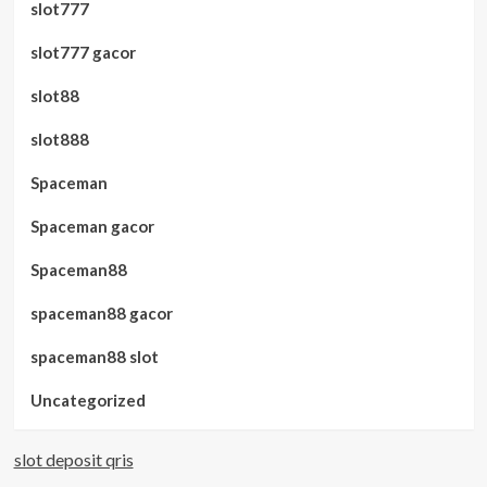
slot777
slot777 gacor
slot88
slot888
Spaceman
Spaceman gacor
Spaceman88
spaceman88 gacor
spaceman88 slot
Uncategorized
slot deposit qris