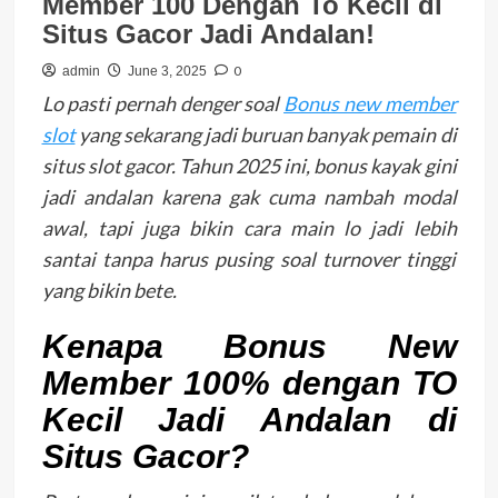
Member 100 Dengan To Kecil di
Situs Gacor Jadi Andalan!
0
admin
June 3, 2025
Lo pasti pernah denger soal
Bonus new member
slot
yang sekarang jadi buruan banyak pemain di
situs slot gacor. Tahun 2025 ini, bonus kayak gini
jadi andalan karena gak cuma nambah modal
awal, tapi juga bikin cara main lo jadi lebih
santai tanpa harus pusing soal turnover tinggi
yang bikin bete.
Kenapa Bonus New
Member 100% dengan TO
Kecil Jadi Andalan di
Situs Gacor?