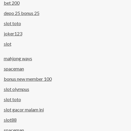
bet 200
depo 25 bonus 25
slot toto
joker123
slot
mahjong ways
spaceman
bonus new member 100
slot olympus
slot toto
slot gacor malam ini
slot88
spaceman