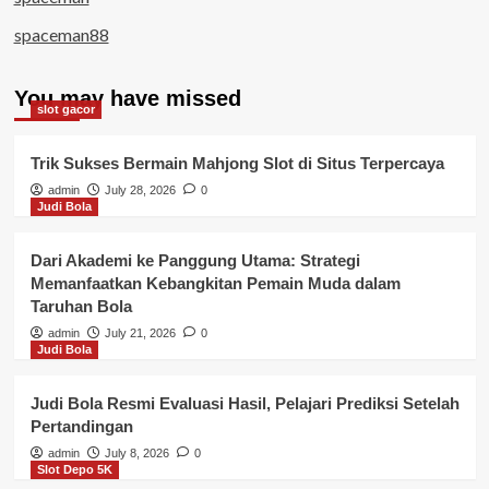
spaceman88
You may have missed
slot gacor
Trik Sukses Bermain Mahjong Slot di Situs Terpercaya
admin
July 28, 2026
0
Judi Bola
Dari Akademi ke Panggung Utama: Strategi
Memanfaatkan Kebangkitan Pemain Muda dalam
Taruhan Bola
admin
July 21, 2026
0
Judi Bola
Judi Bola Resmi Evaluasi Hasil, Pelajari Prediksi Setelah
Pertandingan
admin
July 8, 2026
0
Slot Depo 5K