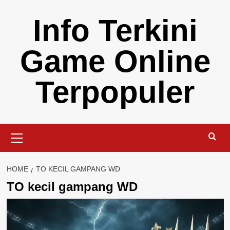
Skip
Info Terkini
to
content
Game Online
Terpopuler
Primary
Menu
HOME
TO KECIL GAMPANG WD
TO kecil gampang WD