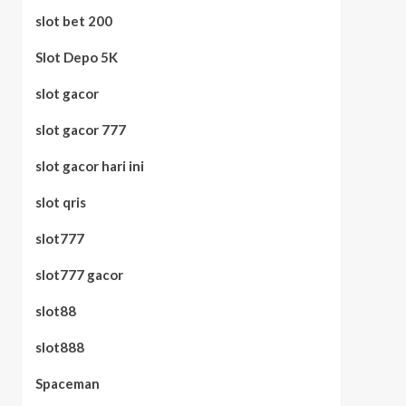
slot bet 200
Slot Depo 5K
slot gacor
slot gacor 777
slot gacor hari ini
slot qris
slot777
slot777 gacor
slot88
slot888
Spaceman