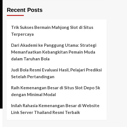
Recent Posts
Trik Sukses Bermain Mahjong Slot di Situs
Terpercaya
Dari Akademi ke Panggung Utama: Strategi
Memanfaatkan Kebangkitan Pemain Muda
dalam Taruhan Bola
Judi Bola Resmi Evaluasi Hasil, Pelajari Prediksi
Setelah Pertandingan
Raih Kemenangan Besar di Situs Slot Depo 5k
dengan Minimal Modal
Inilah Rahasia Kemenangan Besar di Website
Link Server Thailand Resmi Terbaik