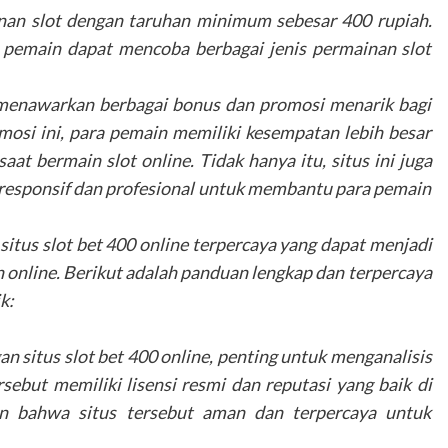
inan slot dengan taruhan minimum sebesar 400 rupiah.
 pemain dapat mencoba berbagai jenis permainan slot
 menawarkan berbagai bonus dan promosi menarik bagi
osi ini, para pemain memiliki kesempatan lebih besar
t bermain slot online. Tidak hanya itu, situs ini juga
responsif dan profesional untuk membantu para pemain
 situs slot bet 400 online terpercaya yang dapat menjadi
n online. Berikut adalah panduan lengkap dan terpercaya
k:
situs slot bet 400 online, penting untuk menganalisis
ersebut memiliki lisensi resmi dan reputasi yang baik di
n bahwa situs tersebut aman dan terpercaya untuk