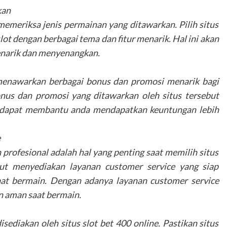
kan
k memeriksa jenis permainan yang ditawarkan. Pilih situs
ot dengan berbagai tema dan fitur menarik. Hal ini akan
narik dan menyenangkan.
a menawarkan berbagai bonus dan promosi menarik bagi
nus dan promosi yang ditawarkan oleh situs tersebut
i dapat membantu anda mendapatkan keuntungan lebih
e
 profesional adalah hal yang penting saat memilih situs
ebut menyediakan layanan customer service yang siap
at bermain. Dengan adanya layanan customer service
n aman saat bermain.
sediakan oleh situs slot bet 400 online. Pastikan situs