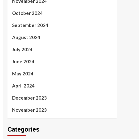
November 2024
October 2024
September 2024
August 2024
July 2024
June 2024
May 2024
April 2024
December 2023
November 2023
Categories