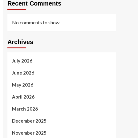
Recent Comments
No comments to show.
Archives
July 2026
June 2026
May 2026
April 2026
March 2026
December 2025
November 2025