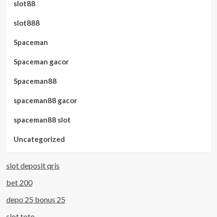
slot88
slot888
Spaceman
Spaceman gacor
Spaceman88
spaceman88 gacor
spaceman88 slot
Uncategorized
slot deposit qris
bet 200
depo 25 bonus 25
slot toto