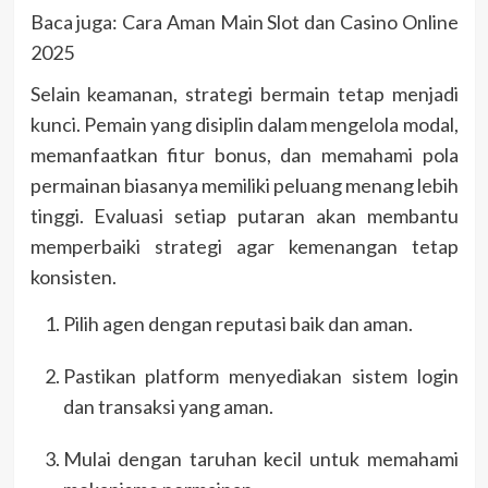
Baca juga: Cara Aman Main Slot dan Casino Online
2025
Selain keamanan, strategi bermain tetap menjadi
kunci. Pemain yang disiplin dalam mengelola modal,
memanfaatkan fitur bonus, dan memahami pola
permainan biasanya memiliki peluang menang lebih
tinggi. Evaluasi setiap putaran akan membantu
memperbaiki strategi agar kemenangan tetap
konsisten.
Pilih agen dengan reputasi baik dan aman.
Pastikan platform menyediakan sistem login
dan transaksi yang aman.
Mulai dengan taruhan kecil untuk memahami