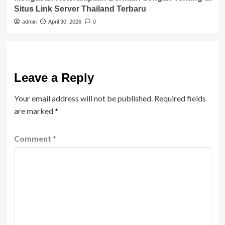
Situs Link Server Thailand Terbaru
admin
April 30, 2026
0
Leave a Reply
Your email address will not be published.
Required fields
are marked
*
Comment
*