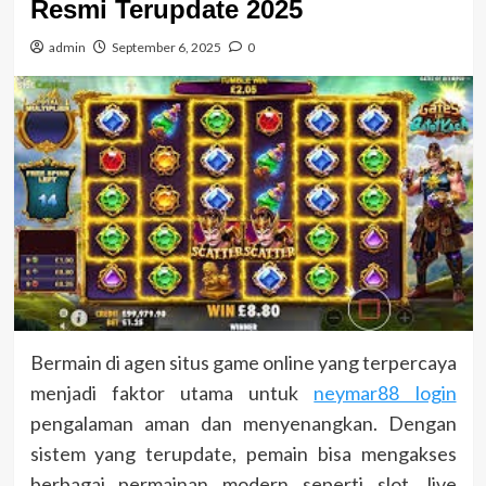
Resmi Terupdate 2025
admin
September 6, 2025
0
Bermain di agen situs game online yang terpercaya
menjadi faktor utama untuk
neymar88 login
pengalaman aman dan menyenangkan. Dengan
sistem yang terupdate, pemain bisa mengakses
berbagai permainan modern seperti slot, live