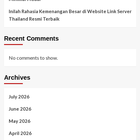
Inilah Rahasia Kemenangan Besar di Website Link Server
Thailand Resmi Terbaik
Recent Comments
No comments to show.
Archives
July 2026
June 2026
May 2026
April 2026