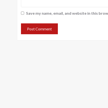
Save my name, email, and website in this brow