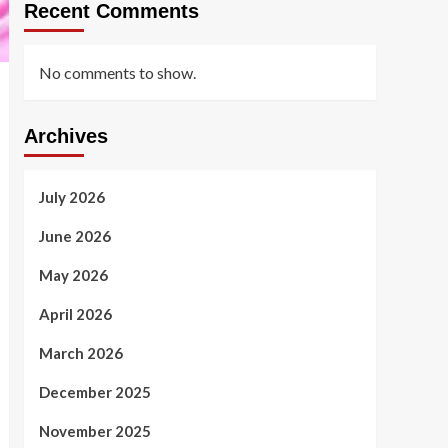
Recent Comments
No comments to show.
Archives
July 2026
June 2026
May 2026
April 2026
March 2026
December 2025
November 2025