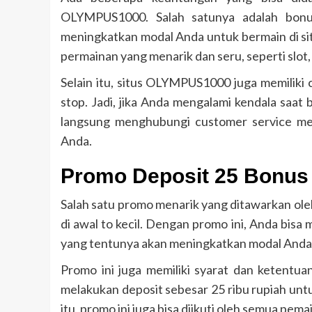
OLYMPUS1000. Salah satunya adalah bon
meningkatkan modal Anda untuk bermain di situs
permainan yang menarik dan seru, seperti slot, 
Selain itu, situs OLYMPUS1000 juga memiliki
stop. Jadi, jika Anda mengalami kendala saat 
langsung menghubungi customer service m
Anda.
Promo Deposit 25 Bonus 2
Salah satu promo menarik yang ditawarkan ol
di awal to kecil. Dengan promo ini, Anda bis
yang tentunya akan meningkatkan modal Anda un
Promo ini juga memiliki syarat dan ketentu
melakukan deposit sebesar 25 ribu rupiah unt
itu, promo ini juga bisa diikuti oleh semua pe