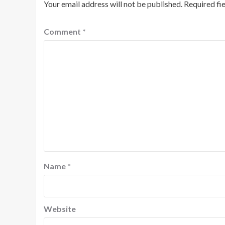
Your email address will not be published.
Required fi
Comment
*
Name
*
Website