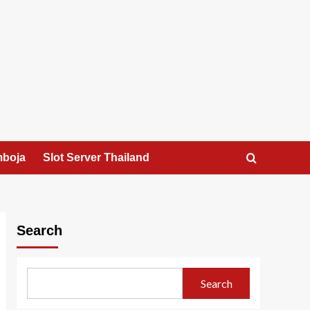
mboja
Slot Server Thailand
Search
Search