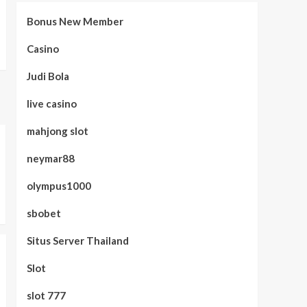
Bonus New Member
Casino
Judi Bola
live casino
mahjong slot
neymar88
olympus1000
sbobet
Situs Server Thailand
Slot
slot 777