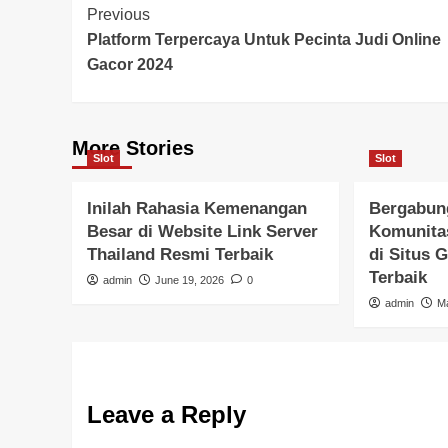
Post
Previous
Platform Terpercaya Untuk Pecinta Judi Online
Navigation
Gacor 2024
More Stories
Slot
Slot
Inilah Rahasia Kemenangan
Bergabun
Besar di Website Link Server
Komunita
Thailand Resmi Terbaik
di Situs 
Terbaik
admin
June 19, 2026
0
admin
M
Leave a Reply