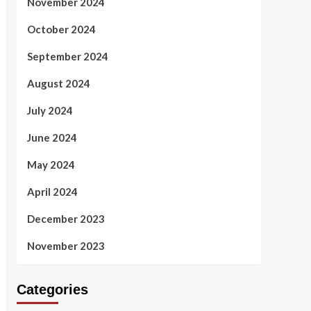
November 2024
October 2024
September 2024
August 2024
July 2024
June 2024
May 2024
April 2024
December 2023
November 2023
Categories