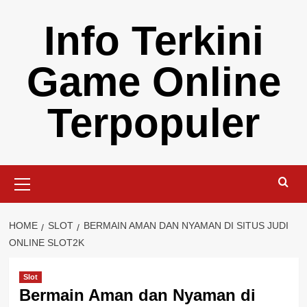
Skip
Info Terkini
to
content
Game Online
Terpopuler
Primary
Menu
HOME
SLOT
BERMAIN AMAN DAN NYAMAN DI SITUS JUDI
ONLINE SLOT2K
Slot
Bermain Aman dan Nyaman di