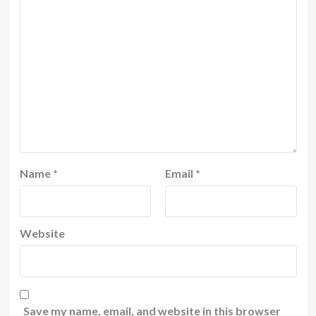
Name
*
Email
*
Website
Save my name, email, and website in this browser