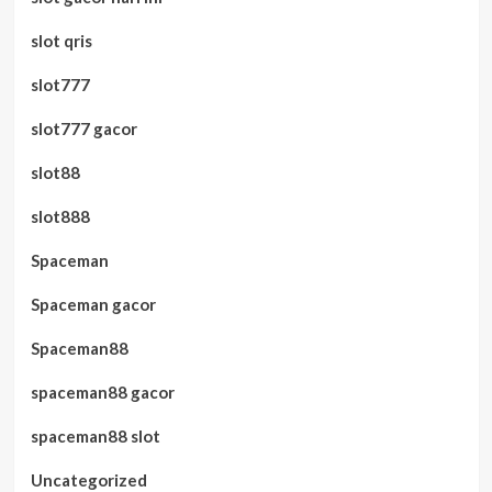
slot qris
slot777
slot777 gacor
slot88
slot888
Spaceman
Spaceman gacor
Spaceman88
spaceman88 gacor
spaceman88 slot
Uncategorized