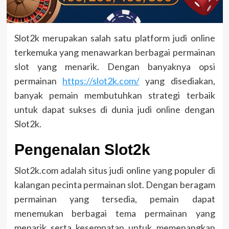
Slot2k merupakan salah satu platform judi online
terkemuka yang menawarkan berbagai permainan
slot yang menarik. Dengan banyaknya opsi
permainan
https://slot2k.com/
yang disediakan,
banyak pemain membutuhkan strategi terbaik
untuk dapat sukses di dunia judi online dengan
Slot2k.
Pengenalan Slot2k
Slot2k.com adalah situs judi online yang populer di
kalangan pecinta permainan slot. Dengan beragam
permainan yang tersedia, pemain dapat
menemukan berbagai tema permainan yang
menarik serta kesempatan untuk memenangkan