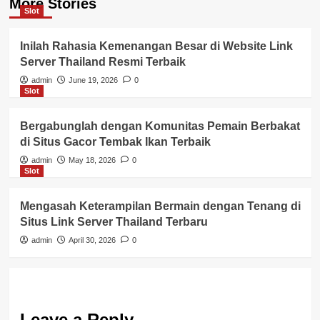
More Stories
Slot
Inilah Rahasia Kemenangan Besar di Website Link
Server Thailand Resmi Terbaik
admin
June 19, 2026
0
Slot
Bergabunglah dengan Komunitas Pemain Berbakat
di Situs Gacor Tembak Ikan Terbaik
admin
May 18, 2026
0
Slot
Mengasah Keterampilan Bermain dengan Tenang di
Situs Link Server Thailand Terbaru
admin
April 30, 2026
0
Leave a Reply