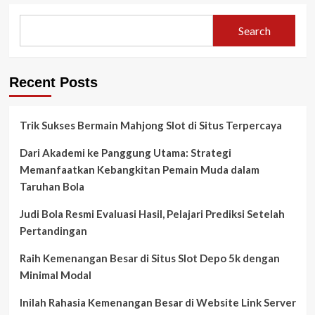
Search
Recent Posts
Trik Sukses Bermain Mahjong Slot di Situs Terpercaya
Dari Akademi ke Panggung Utama: Strategi
Memanfaatkan Kebangkitan Pemain Muda dalam
Taruhan Bola
Judi Bola Resmi Evaluasi Hasil, Pelajari Prediksi Setelah
Pertandingan
Raih Kemenangan Besar di Situs Slot Depo 5k dengan
Minimal Modal
Inilah Rahasia Kemenangan Besar di Website Link Server