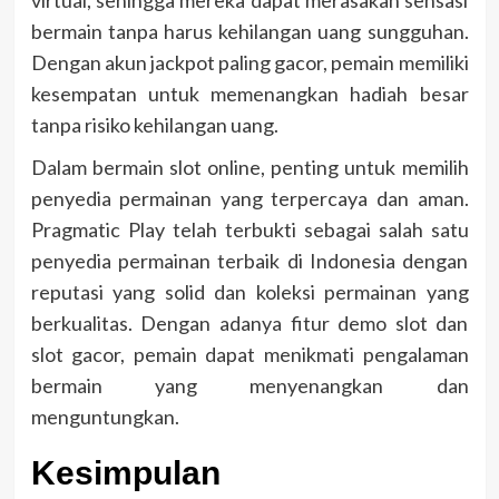
virtual, sehingga mereka dapat merasakan sensasi
bermain tanpa harus kehilangan uang sungguhan.
Dengan akun jackpot paling gacor, pemain memiliki
kesempatan untuk memenangkan hadiah besar
tanpa risiko kehilangan uang.
Dalam bermain slot online, penting untuk memilih
penyedia permainan yang terpercaya dan aman.
Pragmatic Play telah terbukti sebagai salah satu
penyedia permainan terbaik di Indonesia dengan
reputasi yang solid dan koleksi permainan yang
berkualitas. Dengan adanya fitur demo slot dan
slot gacor, pemain dapat menikmati pengalaman
bermain yang menyenangkan dan
menguntungkan.
Kesimpulan