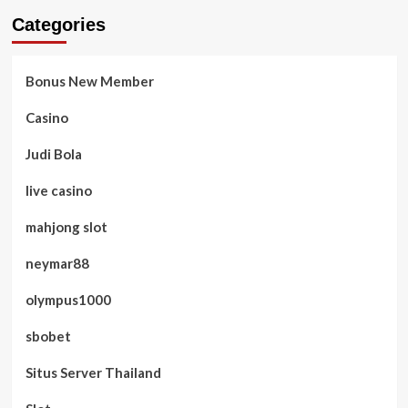
Categories
Bonus New Member
Casino
Judi Bola
live casino
mahjong slot
neymar88
olympus1000
sbobet
Situs Server Thailand