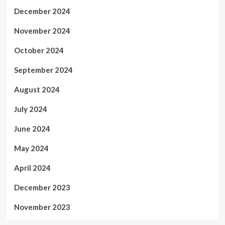
December 2024
November 2024
October 2024
September 2024
August 2024
July 2024
June 2024
May 2024
April 2024
December 2023
November 2023