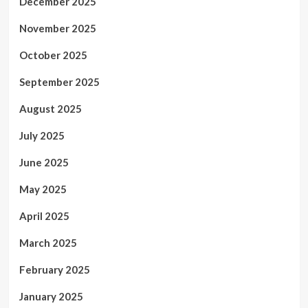
December 2025
November 2025
October 2025
September 2025
August 2025
July 2025
June 2025
May 2025
April 2025
March 2025
February 2025
January 2025