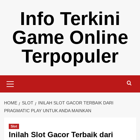
Skip
Info Terkini
to
content
Game Online
Terpopuler
Primary
Menu
HOME
SLOT
INILAH SLOT GACOR TERBAIK DARI
PRAGMATIC PLAY UNTUK ANDA MAINKAN
Slot
Inilah Slot Gacor Terbaik dari