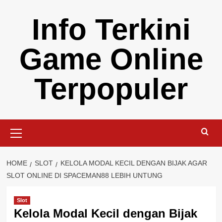
Skip
Info Terkini
to
content
Game Online
Terpopuler
Primary
Menu
HOME
SLOT
KELOLA MODAL KECIL DENGAN BIJAK AGAR
SLOT ONLINE DI SPACEMAN88 LEBIH UNTUNG
Slot
Kelola Modal Kecil dengan Bijak