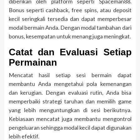
diberikan oleh platform seperti Spaceman88.
Bonus seperti cashback, free spins, atau deposit
kecil seringkali tersedia dan dapat memperbesar
modal bermain Anda. Dengan modal tambahan dari
bonus, kesempatan untuk menang juga meningkat.
Catat dan Evaluasi Setiap
Permainan
Mencatat hasil setiap sesi bermain dapat
membantu Anda mengetahui pola kemenangan
dan kerugian. Dengan evaluasi rutin, Anda bisa
memperbaiki strategi taruhan dan memilih game
yang lebih menguntungkan di sesi berikutnya.
Kebiasaan mencatat juga membantu mengontrol
pengeluaran sehingga modal kecil dapat digunakan
lebih efektif.