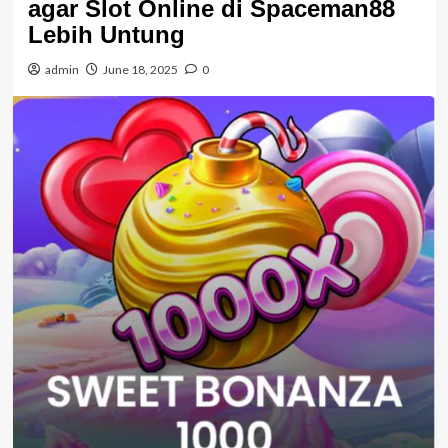
agar Slot Online di Spaceman88
Lebih Untung
admin
June 18, 2025
0