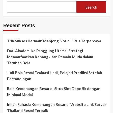
Search
Recent Posts
Trik Sukses Bermain Mahjong Slot di Situs Terpercaya
Dari Akademi ke Panggung Utama: Strategi
Memanfaatkan Kebangkitan Pemain Muda dalam
Taruhan Bola
Judi Bola Resmi Evaluasi Hasil, Pelajari Prediksi Setelah
Pertandingan
Raih Kemenangan Besar di Situs Slot Depo 5k dengan
Minimal Modal
Inilah Rahasia Kemenangan Besar di Website Link Server
Thailand Resmi Terbaik