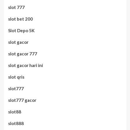
slot 777
slot bet 200
Slot Depo 5K
slot gacor
slot gacor 777
slot gacor hari ini
slot qris
slot777
slot777 gacor
slot88
slot888