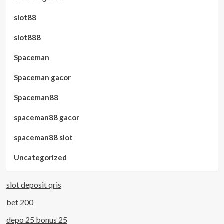
slot88
slot888
Spaceman
Spaceman gacor
Spaceman88
spaceman88 gacor
spaceman88 slot
Uncategorized
slot deposit qris
bet 200
depo 25 bonus 25