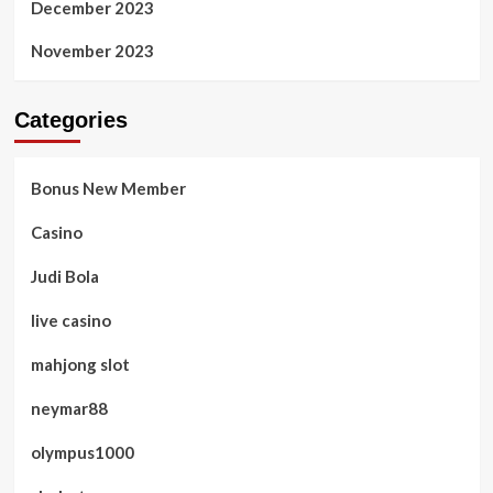
December 2023
November 2023
Categories
Bonus New Member
Casino
Judi Bola
live casino
mahjong slot
neymar88
olympus1000