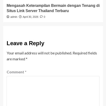
Mengasah Keterampilan Bermain dengan Tenang di
Situs Link Server Thailand Terbaru
admin
April 30, 2026
0
Leave a Reply
Your email address will not be published.
Required fields
are marked
*
Comment
*