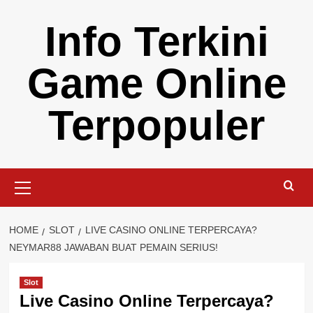
Skip
Info Terkini
to
content
Game Online
Terpopuler
Primary
Menu
HOME
SLOT
LIVE CASINO ONLINE TERPERCAYA?
NEYMAR88 JAWABAN BUAT PEMAIN SERIUS!
Slot
Live Casino Online Terpercaya?