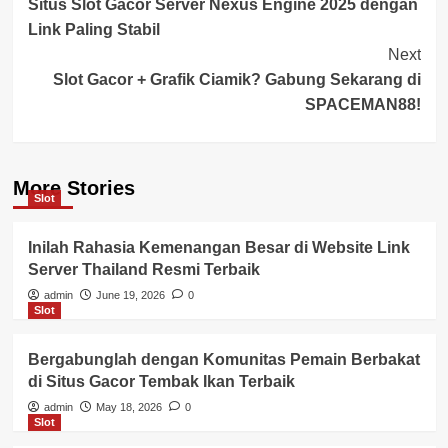
Situs Slot Gacor Server Nexus Engine 2025 dengan
Navigation
Link Paling Stabil
Next
Slot Gacor + Grafik Ciamik? Gabung Sekarang di
SPACEMAN88!
More Stories
Slot
Inilah Rahasia Kemenangan Besar di Website Link
Server Thailand Resmi Terbaik
admin
June 19, 2026
0
Slot
Bergabunglah dengan Komunitas Pemain Berbakat
di Situs Gacor Tembak Ikan Terbaik
admin
May 18, 2026
0
Slot