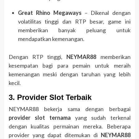
Great Rhino Megaways
– Dikenal dengan
volatilitas tinggi dan RTP besar, game ini
memberikan banyak peluang untuk
mendapatkan kemenangan.
Dengan RTP tinggi,
NEYMAR88
memberikan
kesempatan bagi para pemain untuk meraih
kemenangan meski dengan taruhan yang lebih
kecil.
3. Provider Slot Terbaik
NEYMAR88 bekerja sama dengan berbagai
provider slot ternama
yang sudah terkenal
dengan kualitas permainan mereka. Beberapa
provider yang dapat ditemukan di
NEYMAR88