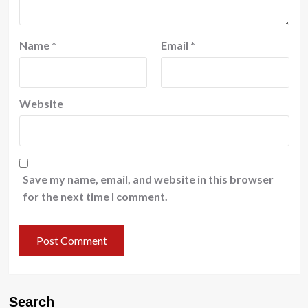
Name
*
Email
*
Website
Save my name, email, and website in this browser
for the next time I comment.
Search