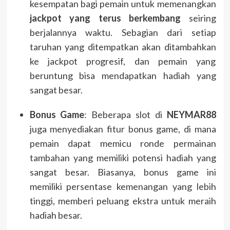
kesempatan bagi pemain untuk memenangkan
jackpot yang terus berkembang
seiring
berjalannya waktu. Sebagian dari setiap
taruhan yang ditempatkan akan ditambahkan
ke jackpot progresif, dan pemain yang
beruntung bisa mendapatkan hadiah yang
sangat besar.
Bonus Game
: Beberapa slot di
NEYMAR88
juga menyediakan fitur bonus game, di mana
pemain dapat memicu ronde permainan
tambahan yang memiliki potensi hadiah yang
sangat besar. Biasanya, bonus game ini
memiliki persentase kemenangan yang lebih
tinggi, memberi peluang ekstra untuk meraih
hadiah besar.