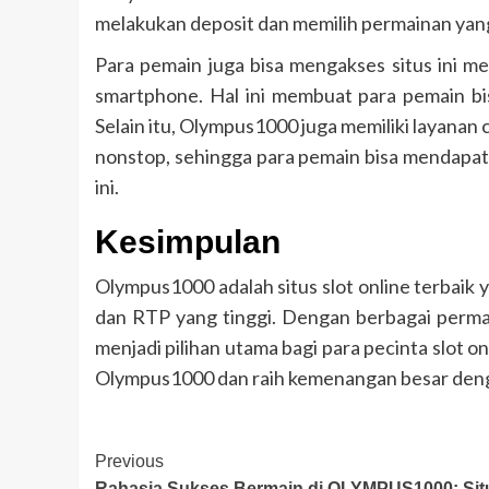
melakukan deposit dan memilih permainan yang
Para pemain juga bisa mengakses situs ini me
smartphone. Hal ini membuat para pemain b
Selain itu, Olympus1000 juga memiliki layana
nonstop, sehingga para pemain bisa mendapatk
ini.
Kesimpulan
Olympus1000 adalah situs slot online terbaik
dan RTP yang tinggi. Dengan berbagai permain
menjadi pilihan utama bagi para pecinta slot o
Olympus1000 dan raih kemenangan besar denga
Post
Previous
Rahasia Sukses Bermain di OLYMPUS1000: Sit