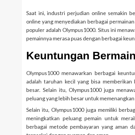
Saat ini, industri perjudian online semakin
online yang menyediakan berbagai permainan me
populer adalah Olympus1000. Situs ini mena
pemainnya merasa puas dengan berbagai keun
Keuntungan Bermain
Olympus1000 menawarkan berbagai keuntun
adalah taruhan kecil yang bisa memberika
besar. Selain itu, Olympus1000 juga menaw
peluang yang lebih besar untuk memenangkan 
Selain itu, Olympus1000 juga memiliki berba
meningkatkan peluang pemain untuk meraih
berbagai metode pembayaran yang aman dan