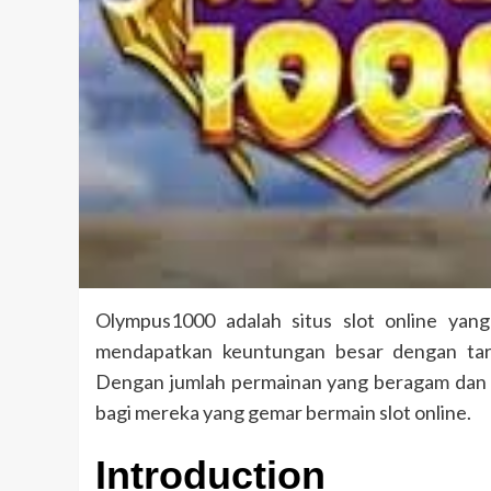
Olympus1000 adalah situs slot online ya
mendapatkan keuntungan besar dengan tar
Dengan jumlah permainan yang beragam dan f
bagi mereka yang gemar bermain slot online.
Introduction