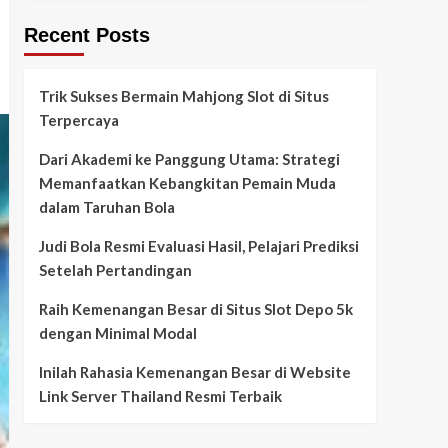
Recent Posts
Trik Sukses Bermain Mahjong Slot di Situs
Terpercaya
Dari Akademi ke Panggung Utama: Strategi
Memanfaatkan Kebangkitan Pemain Muda
dalam Taruhan Bola
Judi Bola Resmi Evaluasi Hasil, Pelajari Prediksi
Setelah Pertandingan
Raih Kemenangan Besar di Situs Slot Depo 5k
dengan Minimal Modal
Inilah Rahasia Kemenangan Besar di Website
Link Server Thailand Resmi Terbaik