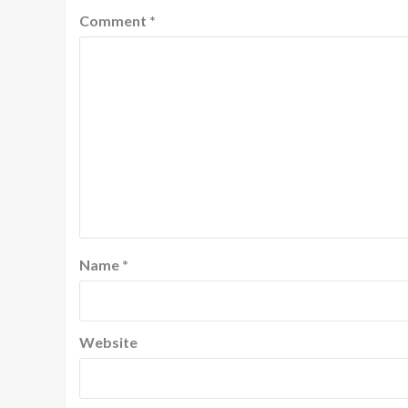
Comment
*
Name
*
Website