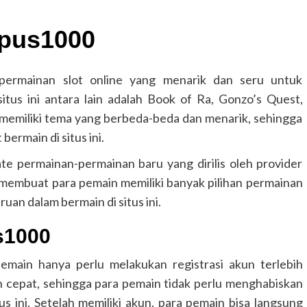
mpus1000
permainan slot online yang menarik dan seru untuk
tus ini antara lain adalah Book of Ra, Gonzo’s Quest,
e memiliki tema yang berbeda-beda dan menarik, sehingga
bermain di situs ini.
te permainan-permainan baru yang dirilis oleh provider
ni membuat para pemain memiliki banyak pilihan permainan
an dalam bermain di situs ini.
s1000
emain hanya perlu melakukan registrasi akun terlebih
an cepat, sehingga para pemain tidak perlu menghabiskan
us ini. Setelah memiliki akun, para pemain bisa langsung