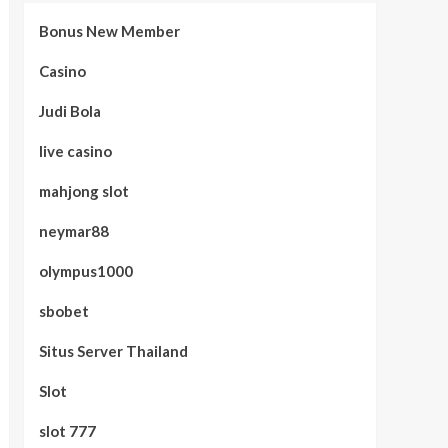
Bonus New Member
Casino
Judi Bola
live casino
mahjong slot
neymar88
olympus1000
sbobet
Situs Server Thailand
Slot
slot 777