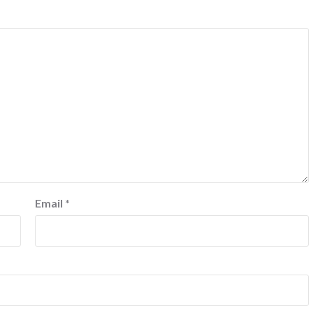
Email
*