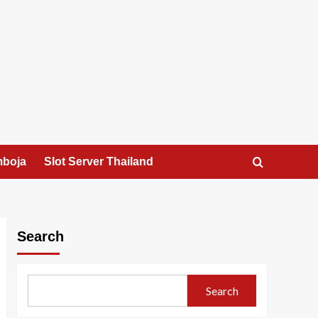
mboja
Slot Server Thailand
Search
Search