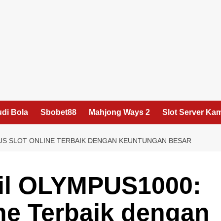
udi Bola
Sbobet88
Mahjong Ways 2
Slot Server Ka
TUS SLOT ONLINE TERBAIK DENGAN KEUNTUNGAN BESAR
il OLYMPUS1000:
ine Terbaik dengan