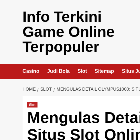
Skip
to
Info Terkini
content
Game Online
Terpopuler
Casino
Judi Bola
Slot
Sitemap
Situs J
HOME
SLOT
MENGULAS DETAIL OLYMPUS1000: SI
Slot
Mengulas Deta
Situs Slot Onl