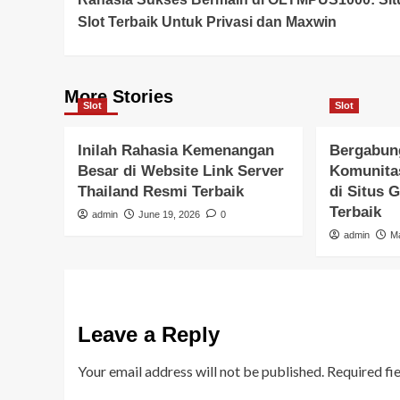
Navigation
Slot Terbaik Untuk Privasi dan Maxwin
More Stories
Slot
Slot
Inilah Rahasia Kemenangan
Bergabun
Besar di Website Link Server
Komunita
Thailand Resmi Terbaik
di Situs 
Terbaik
admin
June 19, 2026
0
admin
M
Leave a Reply
Your email address will not be published.
Required fi