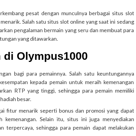
 berkembang pesat dengan munculnya berbagai situs slot
narik. Salah satu situs slot online yang saat ini sedang
warkan pengalaman bermain yang seru dan membuat para
tungan yang ditawarkan.
 di Olympus1000
gan bagi para pemainnya. Salah satu keuntungannya
n kesempatan kepada pemain untuk meraih kemenangan
arkan RTP yang tinggi, sehingga para pemain memiliki
hadiah besar.
gai fitur menarik seperti bonus dan promosi yang dapat
 kemenangan. Selain itu, situs ini juga menyediakan
 terpercaya, sehingga para pemain dapat melakukan