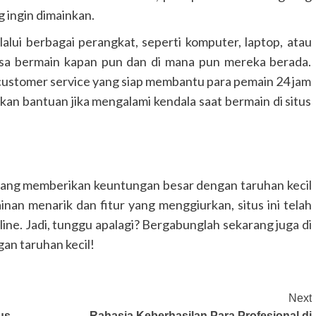
 ingin dimainkan.
lalui berbagai perangkat, seperti komputer, laptop, atau
isa bermain kapan pun dan di mana pun mereka berada.
n customer service yang siap membantu para pemain 24 jam
an bantuan jika mengalami kendala saat bermain di situs
 yang memberikan keuntungan besar dengan taruhan kecil
an menarik dan fitur yang menggiurkan, situs ini telah
nline. Jadi, tunggu apalagi? Bergabunglah sekarang juga di
n taruhan kecil!
Next
us
Rahasia Keberhasilan Para Profesional di