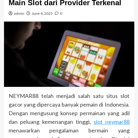
Main Slot dari Provider Terkenal
admin
June 4, 2025
0
NEYMAR88 telah menjadi salah satu situs slot
gacor yang dipercaya banyak pemain di Indonesia.
Dengan mengusung konsep permainan yang adil
dan peluang kemenangan tinggi,
slot neymar88
menawarkan pengalaman bermain yang