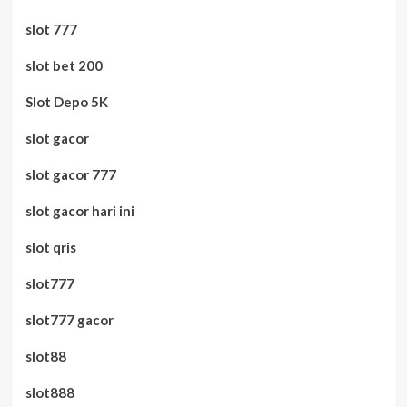
slot 777
slot bet 200
Slot Depo 5K
slot gacor
slot gacor 777
slot gacor hari ini
slot qris
slot777
slot777 gacor
slot88
slot888