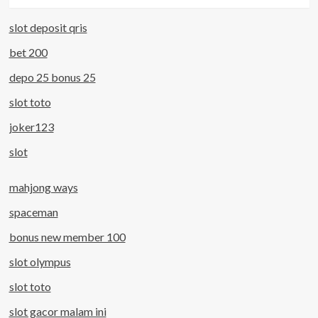
slot deposit qris
bet 200
depo 25 bonus 25
slot toto
joker123
slot
mahjong ways
spaceman
bonus new member 100
slot olympus
slot toto
slot gacor malam ini