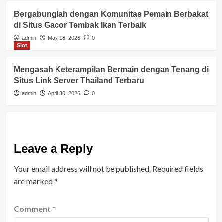
Bergabunglah dengan Komunitas Pemain Berbakat
di Situs Gacor Tembak Ikan Terbaik
admin
May 18, 2026
0
Slot
Mengasah Keterampilan Bermain dengan Tenang di
Situs Link Server Thailand Terbaru
admin
April 30, 2026
0
Leave a Reply
Your email address will not be published.
Required fields
are marked
*
Comment
*