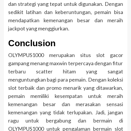
dan strategi yang tepat untuk digunakan. Dengan
sedikit latihan dan keberuntungan, pemain bisa
mendapatkan kemenangan besar dan meraih
jackpot yang menggiurkan.
Conclusion
OLYMPUS1000 merupakan situs slot gacor
gampang menang maxwin terpercaya dengan fitur
terbaru scatter hitam yang sangat
menguntungkan bagi para pemain. Dengan koleksi
slot terbaik dan promo menarik yang ditawarkan,
pemain memiliki kesempatan untuk meraih
kemenangan besar dan merasakan sensasi
kemenangan yang tidak terlupakan. Jadi, jangan
ragu untuk bergabung dan bermain di
OLYMPUS1000 untuk pengalaman bermain slot