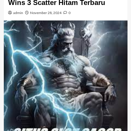
Wins 3 Scatter Hitam Terbaru
admin
November 28, 2024
0