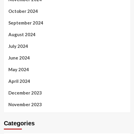
October 2024
September 2024
August 2024
July 2024
June 2024
May 2024
April 2024
December 2023
November 2023
Categories