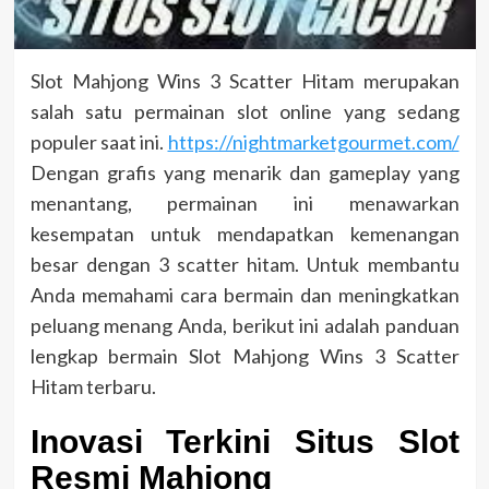
Slot Mahjong Wins 3 Scatter Hitam merupakan
salah satu permainan slot online yang sedang
populer saat ini.
https://nightmarketgourmet.com/
Dengan grafis yang menarik dan gameplay yang
menantang, permainan ini menawarkan
kesempatan untuk mendapatkan kemenangan
besar dengan 3 scatter hitam. Untuk membantu
Anda memahami cara bermain dan meningkatkan
peluang menang Anda, berikut ini adalah panduan
lengkap bermain Slot Mahjong Wins 3 Scatter
Hitam terbaru.
Inovasi Terkini Situs Slot
Resmi Mahjong