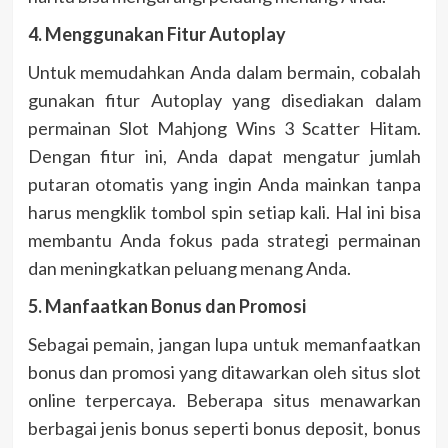
4. Menggunakan Fitur Autoplay
Untuk memudahkan Anda dalam bermain, cobalah
gunakan fitur Autoplay yang disediakan dalam
permainan Slot Mahjong Wins 3 Scatter Hitam.
Dengan fitur ini, Anda dapat mengatur jumlah
putaran otomatis yang ingin Anda mainkan tanpa
harus mengklik tombol spin setiap kali. Hal ini bisa
membantu Anda fokus pada strategi permainan
dan meningkatkan peluang menang Anda.
5. Manfaatkan Bonus dan Promosi
Sebagai pemain, jangan lupa untuk memanfaatkan
bonus dan promosi yang ditawarkan oleh situs slot
online terpercaya. Beberapa situs menawarkan
berbagai jenis bonus seperti bonus deposit, bonus