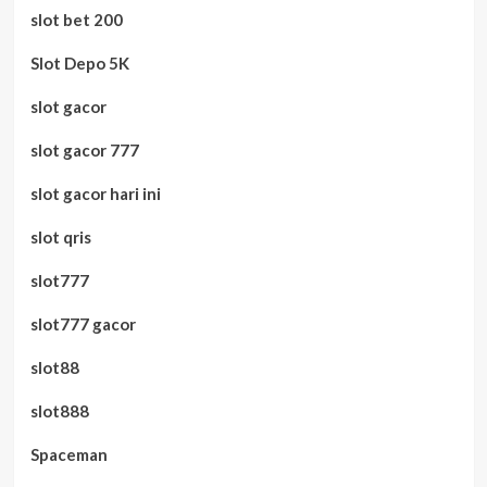
slot bet 200
Slot Depo 5K
slot gacor
slot gacor 777
slot gacor hari ini
slot qris
slot777
slot777 gacor
slot88
slot888
Spaceman