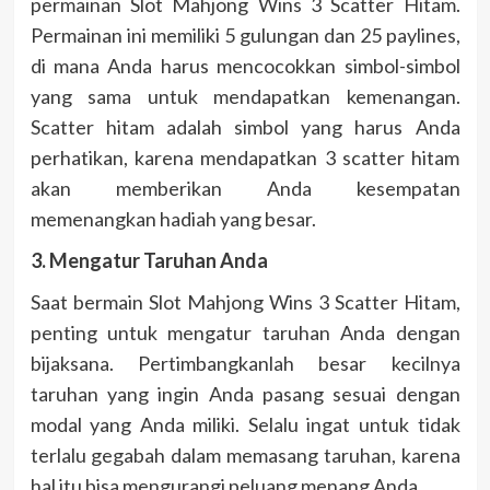
permainan Slot Mahjong Wins 3 Scatter Hitam.
Permainan ini memiliki 5 gulungan dan 25 paylines,
di mana Anda harus mencocokkan simbol-simbol
yang sama untuk mendapatkan kemenangan.
Scatter hitam adalah simbol yang harus Anda
perhatikan, karena mendapatkan 3 scatter hitam
akan memberikan Anda kesempatan
memenangkan hadiah yang besar.
3. Mengatur Taruhan Anda
Saat bermain Slot Mahjong Wins 3 Scatter Hitam,
penting untuk mengatur taruhan Anda dengan
bijaksana. Pertimbangkanlah besar kecilnya
taruhan yang ingin Anda pasang sesuai dengan
modal yang Anda miliki. Selalu ingat untuk tidak
terlalu gegabah dalam memasang taruhan, karena
hal itu bisa mengurangi peluang menang Anda.