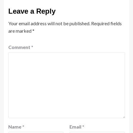
Leave a Reply
Your email address will not be published.
Required fields
are marked
*
Comment
*
Name
*
Email
*