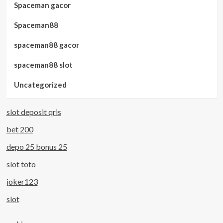
Spaceman gacor
Spaceman88
spaceman88 gacor
spaceman88 slot
Uncategorized
slot deposit qris
bet 200
depo 25 bonus 25
slot toto
joker123
slot