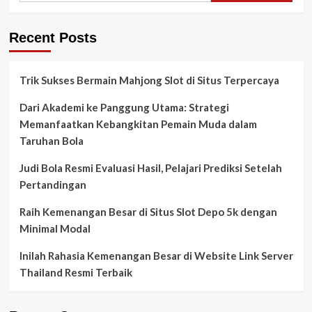
Recent Posts
Trik Sukses Bermain Mahjong Slot di Situs Terpercaya
Dari Akademi ke Panggung Utama: Strategi
Memanfaatkan Kebangkitan Pemain Muda dalam
Taruhan Bola
Judi Bola Resmi Evaluasi Hasil, Pelajari Prediksi Setelah
Pertandingan
Raih Kemenangan Besar di Situs Slot Depo 5k dengan
Minimal Modal
Inilah Rahasia Kemenangan Besar di Website Link Server
Thailand Resmi Terbaik