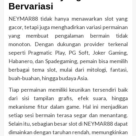
Bervariasi
NEYMAR88 tidak hanya menawarkan slot yang
gacor, tetapi juga menghadirkan variasi permainan
yang membuat pengalaman bermain tidak
monoton. Dengan dukungan provider terkenal
seperti Pragmatic Play, PG Soft, Joker Gaming,
Habanero, dan Spadegaming, pemain bisa memilih
berbagai tema slot, mulai dari mitologi, fantasi,
buah-buahan, hingga budaya Asia.
Tiap permainan memiliki keunikan tersendiri baik
dari sisi tampilan grafis, efek suara, hingga
mekanisme fitur dalam game. Hal ini menjadikan
setiap sesi bermain terasa segar dan menantang.
Selain itu, sebagian besar slot di NEYMAR88 dapat
dimainkan dengan taruhan rendah, memungkinkan