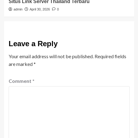
Situs Link Server Thailand Terbaru
admin
April 30, 2026
0
Leave a Reply
Your email address will not be published.
Required fields
are marked
*
Comment
*