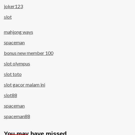
joker123
slot
mahjong ways
spaceman
bonus new member 100
slot olympus
slot toto
slot gacor malam ini
slot88
spaceman
spaceman88
You may have missed