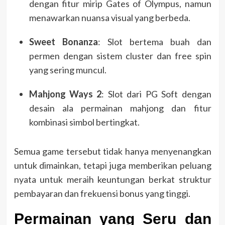
dengan fitur mirip Gates of Olympus, namun
menawarkan nuansa visual yang berbeda.
Sweet Bonanza
: Slot bertema buah dan
permen dengan sistem cluster dan free spin
yang sering muncul.
Mahjong Ways 2
: Slot dari PG Soft dengan
desain ala permainan mahjong dan fitur
kombinasi simbol bertingkat.
Semua game tersebut tidak hanya menyenangkan
untuk dimainkan, tetapi juga memberikan peluang
nyata untuk meraih keuntungan berkat struktur
pembayaran dan frekuensi bonus yang tinggi.
Permainan yang Seru dan