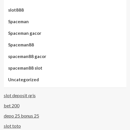
slot888
Spaceman
Spaceman gacor
Spaceman88
spaceman88 gacor
spaceman88 slot
Uncategorized
slot deposit qris
bet 200
depo 25 bonus 25
slot toto