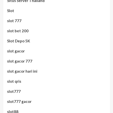
Situs Server Thailand
Slot
slot 777
slot bet 200
Slot Depo 5K
slot gacor
slot gacor 777
slot gacor hari ini
slot qris
slot777
slot777 gacor
slot88