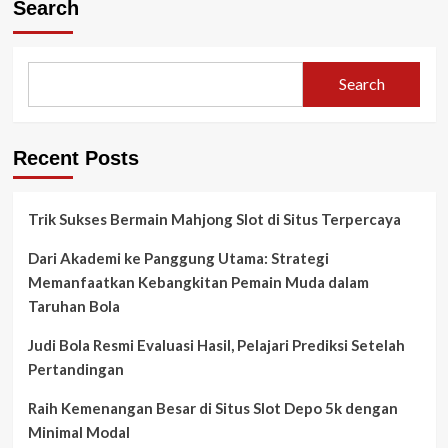
Search
Search
Recent Posts
Trik Sukses Bermain Mahjong Slot di Situs Terpercaya
Dari Akademi ke Panggung Utama: Strategi
Memanfaatkan Kebangkitan Pemain Muda dalam
Taruhan Bola
Judi Bola Resmi Evaluasi Hasil, Pelajari Prediksi Setelah
Pertandingan
Raih Kemenangan Besar di Situs Slot Depo 5k dengan
Minimal Modal