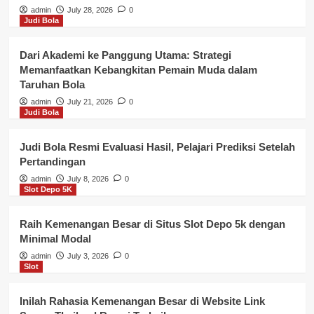
admin
July 28, 2026
0
Judi Bola
Dari Akademi ke Panggung Utama: Strategi
Memanfaatkan Kebangkitan Pemain Muda dalam
Taruhan Bola
admin
July 21, 2026
0
Judi Bola
Judi Bola Resmi Evaluasi Hasil, Pelajari Prediksi Setelah
Pertandingan
admin
July 8, 2026
0
Slot Depo 5K
Raih Kemenangan Besar di Situs Slot Depo 5k dengan
Minimal Modal
admin
July 3, 2026
0
Slot
Inilah Rahasia Kemenangan Besar di Website Link