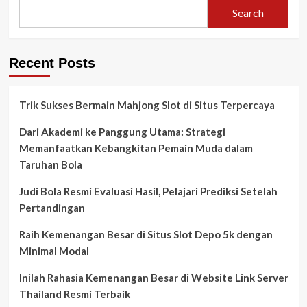
Search
Recent Posts
Trik Sukses Bermain Mahjong Slot di Situs Terpercaya
Dari Akademi ke Panggung Utama: Strategi
Memanfaatkan Kebangkitan Pemain Muda dalam
Taruhan Bola
Judi Bola Resmi Evaluasi Hasil, Pelajari Prediksi Setelah
Pertandingan
Raih Kemenangan Besar di Situs Slot Depo 5k dengan
Minimal Modal
Inilah Rahasia Kemenangan Besar di Website Link Server
Thailand Resmi Terbaik