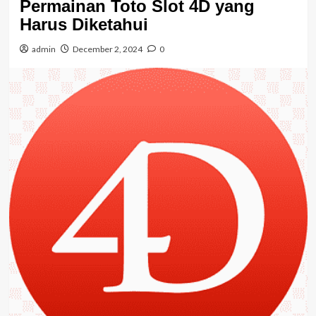
Permainan Toto Slot 4D yang
Harus Diketahui
admin
December 2, 2024
0