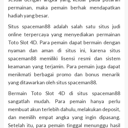
permainan, maka pemain berhak mendapatkan
hadiah yang besar.
Situs spaceman88 adalah salah satu situs judi
online terpercaya yang menyediakan permainan
Toto Slot 4D. Para pemain dapat bermain dengan
nyaman dan aman di situs ini, karena situs
spaceman88 memiliki lisensi resmi dan sistem
keamanan yang terjamin. Para pemain juga dapat
menikmati berbagai promo dan bonus menarik
yang ditawarkan oleh situs spaceman88.
Bermain Toto Slot 4D di situs spaceman88
sangatlah mudah. Para pemain hanya perlu
membuat akun terlebih dahulu, melakukan deposit,
dan memilih empat angka yang ingin dipasang.
Setelah itu, para pemain tinggal menunggu hasil