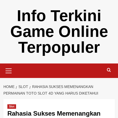
Skip
Info Terkini
to
content
Game Online
Terpopuler
Primary
Menu
HOME
SLOT
RAHASIA SUKSES MEMENANGKAN
PERMAINAN TOTO SLOT 4D YANG HARUS DIKETAHUI
Slot
Rahasia Sukses Memenangkan