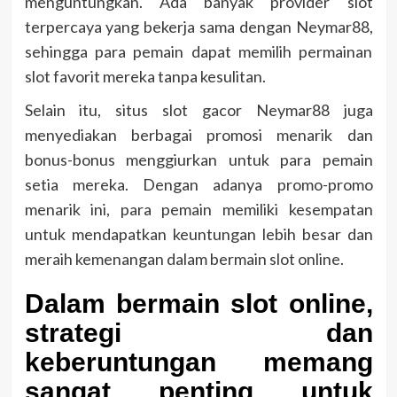
menguntungkan. Ada banyak provider slot
terpercaya yang bekerja sama dengan Neymar88,
sehingga para pemain dapat memilih permainan
slot favorit mereka tanpa kesulitan.
Selain itu, situs slot gacor Neymar88 juga
menyediakan berbagai promosi menarik dan
bonus-bonus menggiurkan untuk para pemain
setia mereka. Dengan adanya promo-promo
menarik ini, para pemain memiliki kesempatan
untuk mendapatkan keuntungan lebih besar dan
meraih kemenangan dalam bermain slot online.
Dalam bermain slot online,
strategi dan
keberuntungan memang
sangat penting untuk