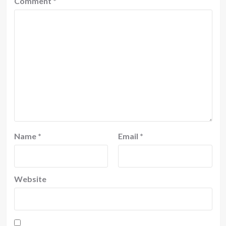
Comment
*
Name
*
Email
*
Website