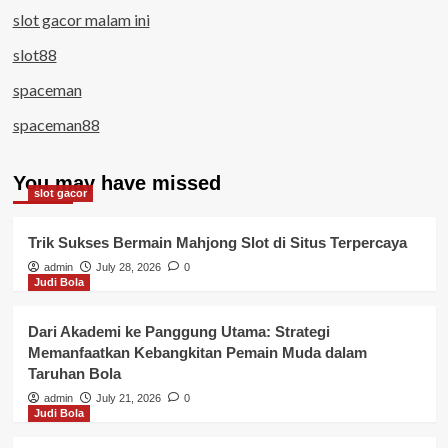
slot gacor malam ini
slot88
spaceman
spaceman88
You may have missed
slot gacor
Trik Sukses Bermain Mahjong Slot di Situs Terpercaya
admin
July 28, 2026
0
Judi Bola
Dari Akademi ke Panggung Utama: Strategi
Memanfaatkan Kebangkitan Pemain Muda dalam
Taruhan Bola
admin
July 21, 2026
0
Judi Bola