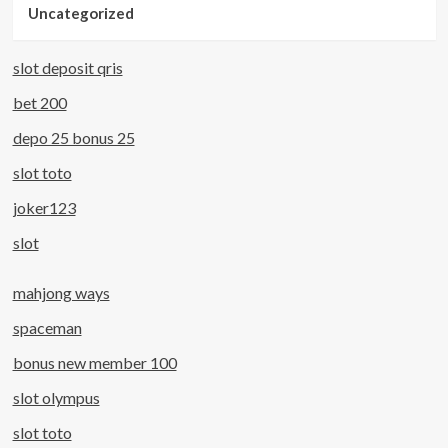
Uncategorized
slot deposit qris
bet 200
depo 25 bonus 25
slot toto
joker123
slot
mahjong ways
spaceman
bonus new member 100
slot olympus
slot toto