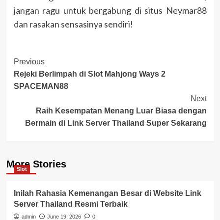
jangan ragu untuk bergabung di situs Neymar88
dan rasakan sensasinya sendiri!
Post
Previous
Rejeki Berlimpah di Slot Mahjong Ways 2
Navigation
SPACEMAN88
Next
Raih Kesempatan Menang Luar Biasa dengan
Bermain di Link Server Thailand Super Sekarang
More Stories
Slot
Inilah Rahasia Kemenangan Besar di Website Link
Server Thailand Resmi Terbaik
admin
June 19, 2026
0