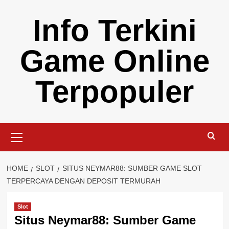
Skip
Info Terkini
to
content
Game Online
Terpopuler
Primary
Menu
HOME
SLOT
SITUS NEYMAR88: SUMBER GAME SLOT
TERPERCAYA DENGAN DEPOSIT TERMURAH
Slot
Situs Neymar88: Sumber Game