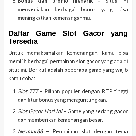
Bonus dan promo menarik
– Situs ini
menyediakan berbagai bonus yang bisa
meningkatkan kemenanganmu.
Daftar Game Slot Gacor yang
Tersedia
Untuk memaksimalkan kemenangan, kamu bisa
memilih berbagai permainan slot gacor yang ada di
situs ini. Berikut adalah beberapa game yang wajib
kamu coba:
Slot 777
– Pilihan populer dengan RTP tinggi
dan fitur bonus yang menguntungkan.
Slot Gacor Hari Ini
– Game yang sedang gacor
dan memberikan kemenangan besar.
Neymar88
– Permainan slot dengan tema