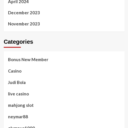
April 2024
December 2023
November 2023
Categories
Bonus New Member
Casino
Judi Bola
live casino
mahjong slot
neymar88
olympus1000