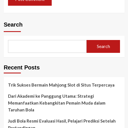
Search
Search
Recent Posts
Trik Sukses Bermain Mahjong Slot di Situs Terpercaya
Dari Akademi ke Panggung Utama: Strategi
Memanfaatkan Kebangkitan Pemain Muda dalam
Taruhan Bola
Judi Bola Resmi Evaluasi Hasil, Pelajari Prediksi Setelah
Pertandingan