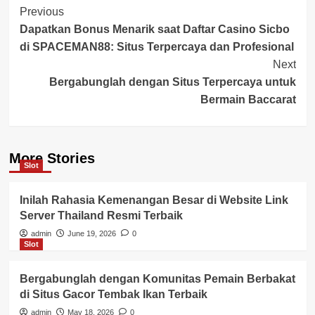
Post
Previous
Dapatkan Bonus Menarik saat Daftar Casino Sicbo
Navigation
di SPACEMAN88: Situs Terpercaya dan Profesional
Next
Bergabunglah dengan Situs Terpercaya untuk
Bermain Baccarat
More Stories
Slot
Inilah Rahasia Kemenangan Besar di Website Link
Server Thailand Resmi Terbaik
admin
June 19, 2026
0
Slot
Bergabunglah dengan Komunitas Pemain Berbakat
di Situs Gacor Tembak Ikan Terbaik
admin
May 18, 2026
0