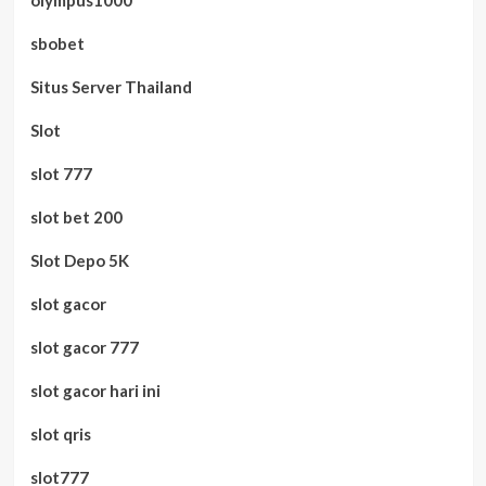
sbobet
Situs Server Thailand
Slot
slot 777
slot bet 200
Slot Depo 5K
slot gacor
slot gacor 777
slot gacor hari ini
slot qris
slot777