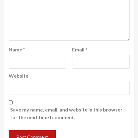
Name
*
Email
*
Website
Save my name, email, and website in this browser
for the next time I comment.