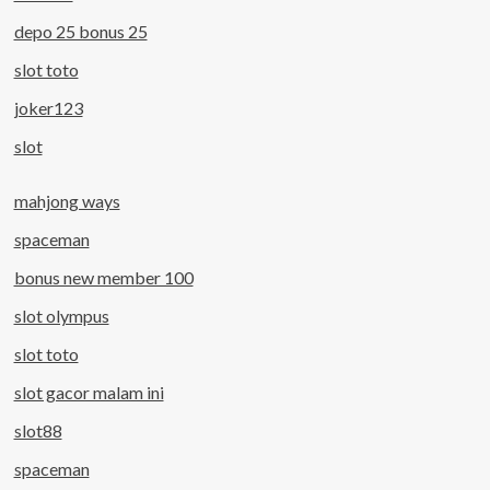
depo 25 bonus 25
slot toto
joker123
slot
mahjong ways
spaceman
bonus new member 100
slot olympus
slot toto
slot gacor malam ini
slot88
spaceman