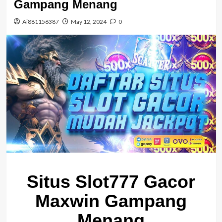
Gampang Menang
Ai881156387
May 12, 2024
0
Situs Slot777 Gacor
Maxwin Gampang
Menang