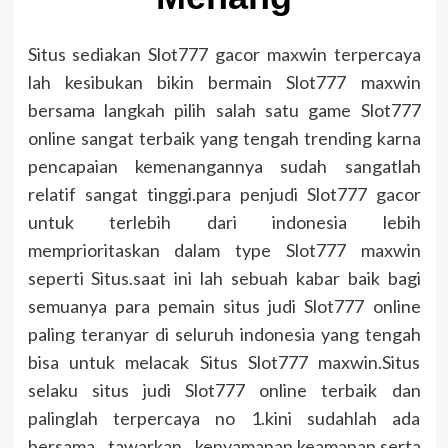
Situs sediakan Slot777 gacor maxwin terpercaya
lah kesibukan bikin bermain Slot777 maxwin
bersama langkah pilih salah satu game Slot777
online sangat terbaik yang tengah trending karna
pencapaian kemenangannya sudah sangatlah
relatif sangat tinggi.para penjudi Slot777 gacor
untuk terlebih dari indonesia lebih
memprioritaskan dalam type Slot777 maxwin
seperti Situs.saat ini lah sebuah kabar baik bagi
semuanya para pemain situs judi Slot777 online
paling teranyar di seluruh indonesia yang tengah
bisa untuk melacak Situs Slot777 maxwin.Situs
selaku situs judi Slot777 online terbaik dan
palinglah terpercaya no 1.kini sudahlah ada
bersama tawarkan kenyamanan,keamanan,serta