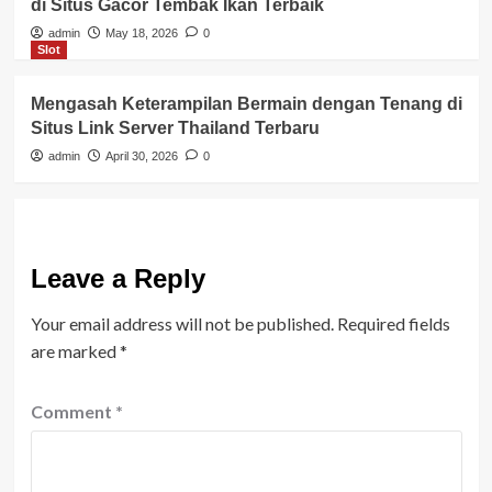
di Situs Gacor Tembak Ikan Terbaik
admin
May 18, 2026
0
Slot
Mengasah Keterampilan Bermain dengan Tenang di
Situs Link Server Thailand Terbaru
admin
April 30, 2026
0
Leave a Reply
Your email address will not be published.
Required fields
are marked
*
Comment
*