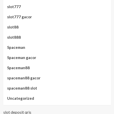
slot777
slot777 gacor
slot88
slot888
Spaceman
Spaceman gacor
Spaceman88
spaceman88 gacor
spaceman88 slot
Uncategorized
slot deposit qris