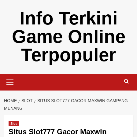
Skip
Info Terkini
to
content
Game Online
Terpopuler
Primary
Menu
HOME
SLOT
SITUS SLOT777 GACOR MAXWIN GAMPANG
MENANG
Slot
Situs Slot777 Gacor Maxwin