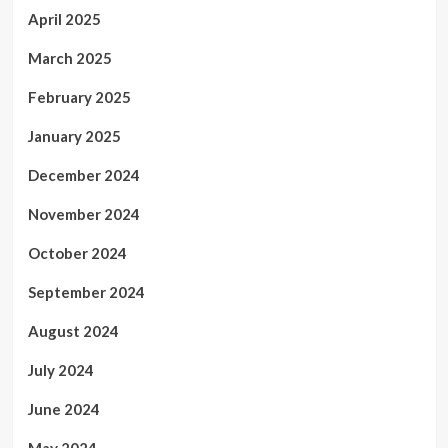
April 2025
March 2025
February 2025
January 2025
December 2024
November 2024
October 2024
September 2024
August 2024
July 2024
June 2024