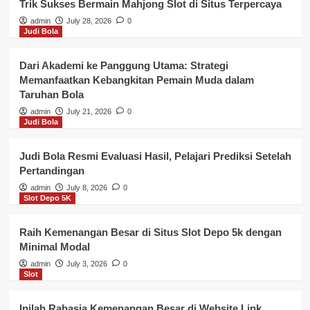
Trik Sukses Bermain Mahjong Slot di Situs Terpercaya
admin
July 28, 2026
0
Judi Bola
Dari Akademi ke Panggung Utama: Strategi
Memanfaatkan Kebangkitan Pemain Muda dalam
Taruhan Bola
admin
July 21, 2026
0
Judi Bola
Judi Bola Resmi Evaluasi Hasil, Pelajari Prediksi Setelah
Pertandingan
admin
July 8, 2026
0
Slot Depo 5K
Raih Kemenangan Besar di Situs Slot Depo 5k dengan
Minimal Modal
admin
July 3, 2026
0
Slot
Inilah Rahasia Kemenangan Besar di Website Link