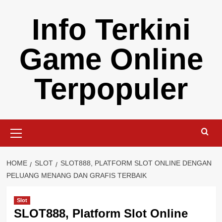
Skip
Info Terkini
to
content
Game Online
Terpopuler
Primary
Menu
HOME
SLOT
SLOT888, PLATFORM SLOT ONLINE DENGAN
PELUANG MENANG DAN GRAFIS TERBAIK
Slot
SLOT888, Platform Slot Online