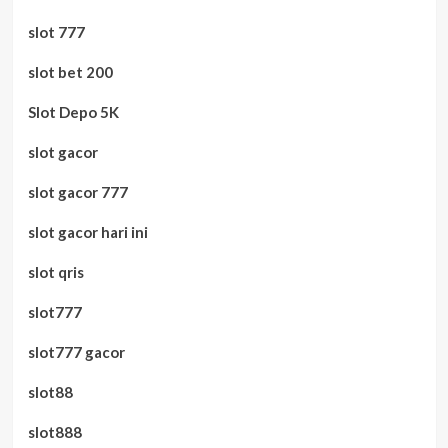
slot 777
slot bet 200
Slot Depo 5K
slot gacor
slot gacor 777
slot gacor hari ini
slot qris
slot777
slot777 gacor
slot88
slot888