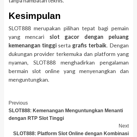
tanpa hambatan teknis.
Kesimpulan
SLOT888 merupakan pilihan tepat bagi pemain
yang mencari
slot gacor dengan peluang
kemenangan tinggi
serta
grafis terbaik
. Dengan
dukungan provider terkemuka dan platform yang
nyaman, SLOT888 menghadirkan pengalaman
bermain slot online yang menyenangkan dan
menguntungkan.
Post
Previous
SLOT888: Kemenangan Menguntungkan Menanti
Navigation
dengan RTP Slot Tinggi
Next
SLOT888: Platform Slot Online dengan Kombinasi