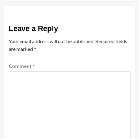
Leave a Reply
Your email address will not be published.
Required fields
are marked
*
Comment
*