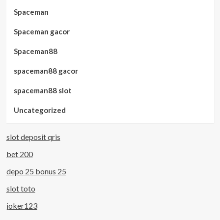
Spaceman
Spaceman gacor
Spaceman88
spaceman88 gacor
spaceman88 slot
Uncategorized
slot deposit qris
bet 200
depo 25 bonus 25
slot toto
joker123