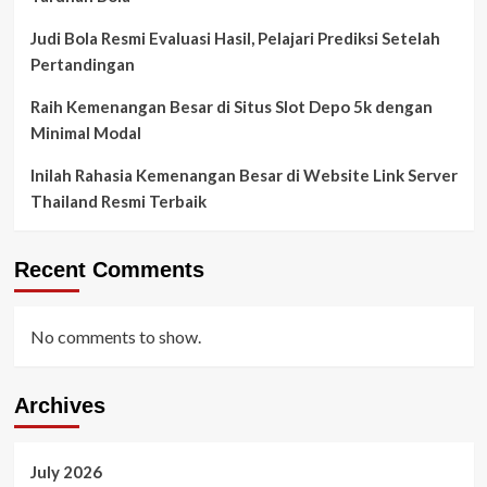
Judi Bola Resmi Evaluasi Hasil, Pelajari Prediksi Setelah
Pertandingan
Raih Kemenangan Besar di Situs Slot Depo 5k dengan
Minimal Modal
Inilah Rahasia Kemenangan Besar di Website Link Server
Thailand Resmi Terbaik
Recent Comments
No comments to show.
Archives
July 2026