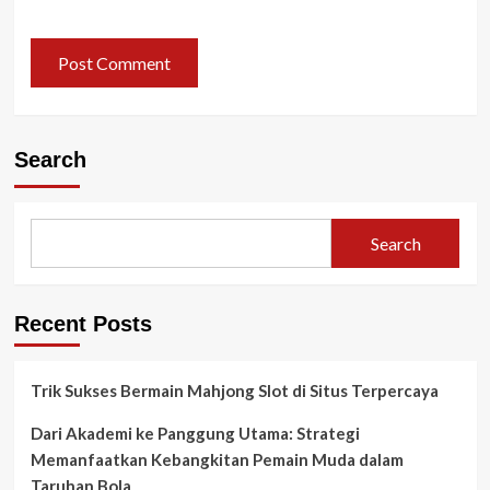
Search
Search
Recent Posts
Trik Sukses Bermain Mahjong Slot di Situs Terpercaya
Dari Akademi ke Panggung Utama: Strategi
Memanfaatkan Kebangkitan Pemain Muda dalam
Taruhan Bola