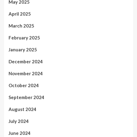
May 2025
April 2025
March 2025
February 2025
January 2025
December 2024
November 2024
October 2024
September 2024
August 2024
July 2024
June 2024