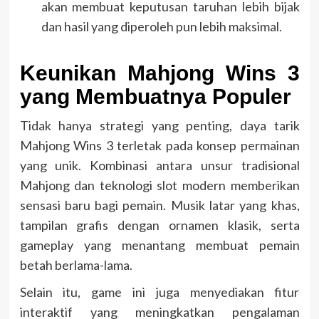
akan membuat keputusan taruhan lebih bijak
dan hasil yang diperoleh pun lebih maksimal.
Keunikan Mahjong Wins 3
yang Membuatnya Populer
Tidak hanya strategi yang penting, daya tarik
Mahjong Wins 3 terletak pada konsep permainan
yang unik. Kombinasi antara unsur tradisional
Mahjong dan teknologi slot modern memberikan
sensasi baru bagi pemain. Musik latar yang khas,
tampilan grafis dengan ornamen klasik, serta
gameplay yang menantang membuat pemain
betah berlama-lama.
Selain itu, game ini juga menyediakan fitur
interaktif yang meningkatkan pengalaman