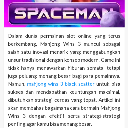
Dalam dunia permainan slot online yang terus
berkembang, Mahjong Wins 3 muncul sebagai
salah satu inovasi menarik yang menggabungkan
unsur tradisional dengan konsep modern. Game ini
tidak hanya menawarkan hiburan semata, tetapi
juga peluang menang besar bagi para pemainnya.
Namun,
mahjong wins 3 black scatter
untuk bisa
sukses dan mendapatkan keuntungan maksimal,
dibutuhkan strategi cerdas yang tepat. Artikel ini
akan membahas bagaimana cara bermain Mahjong
Wins 3 dengan efektif serta strategi-strategi
penting agar kamu bisa menang besar.