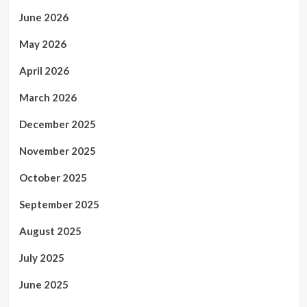
June 2026
May 2026
April 2026
March 2026
December 2025
November 2025
October 2025
September 2025
August 2025
July 2025
June 2025