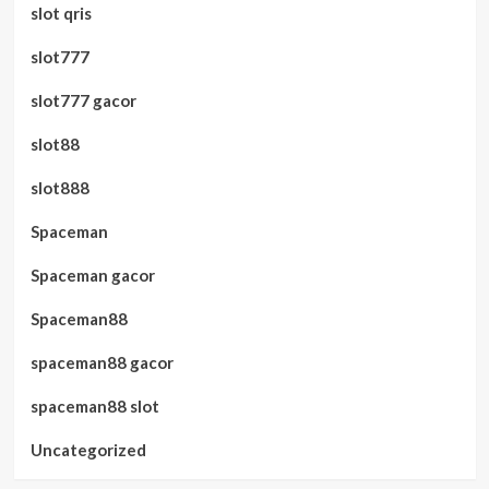
slot qris
slot777
slot777 gacor
slot88
slot888
Spaceman
Spaceman gacor
Spaceman88
spaceman88 gacor
spaceman88 slot
Uncategorized