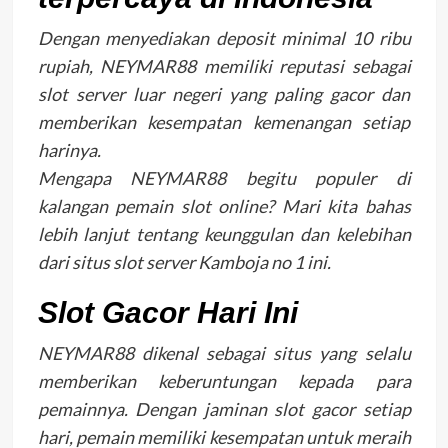
Dengan menyediakan deposit minimal 10 ribu
rupiah, NEYMAR88 memiliki reputasi sebagai
slot server luar negeri yang paling gacor dan
memberikan kesempatan kemenangan setiap
harinya.
Mengapa NEYMAR88 begitu populer di
kalangan pemain slot online? Mari kita bahas
lebih lanjut tentang keunggulan dan kelebihan
dari situs slot server Kamboja no 1 ini.
Slot Gacor Hari Ini
NEYMAR88 dikenal sebagai situs yang selalu
memberikan keberuntungan kepada para
pemainnya. Dengan jaminan slot gacor setiap
hari, pemain memiliki kesempatan untuk meraih