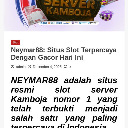
Slot
Neymar88: Situs Slot Terpercaya
Dengan Gacor Hari Ini
0
admin
December 4, 2025
NEYMAR88 adalah situs
resmi slot server
Kamboja nomor 1 yang
telah terbukti menjadi
salah satu yang paling
terpercaya di Indonesia