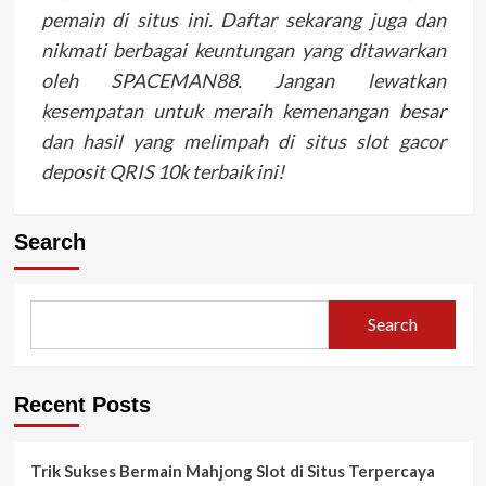
pemain di situs ini. Daftar sekarang juga dan
nikmati berbagai keuntungan yang ditawarkan
oleh SPACEMAN88. Jangan lewatkan
kesempatan untuk meraih kemenangan besar
dan hasil yang melimpah di situs slot gacor
deposit QRIS 10k terbaik ini!
Search
Search
Recent Posts
Trik Sukses Bermain Mahjong Slot di Situs Terpercaya