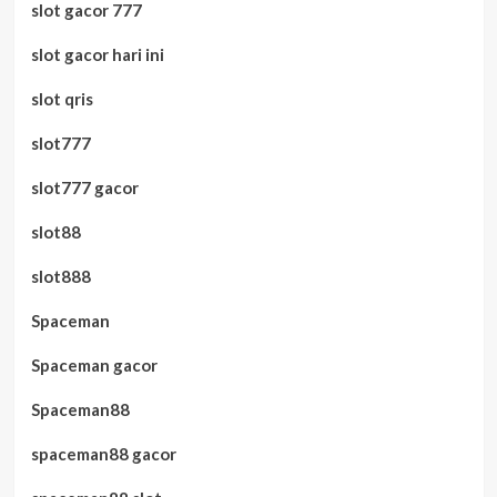
slot gacor 777
slot gacor hari ini
slot qris
slot777
slot777 gacor
slot88
slot888
Spaceman
Spaceman gacor
Spaceman88
spaceman88 gacor