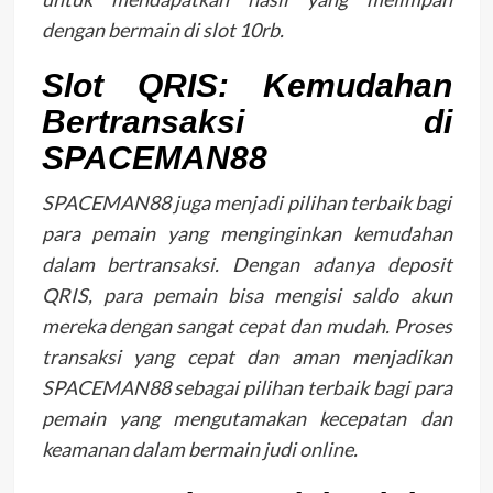
dengan bermain di slot 10rb.
Slot QRIS: Kemudahan
Bertransaksi di
SPACEMAN88
SPACEMAN88 juga menjadi pilihan terbaik bagi
para pemain yang menginginkan kemudahan
dalam bertransaksi. Dengan adanya deposit
QRIS, para pemain bisa mengisi saldo akun
mereka dengan sangat cepat dan mudah. Proses
transaksi yang cepat dan aman menjadikan
SPACEMAN88 sebagai pilihan terbaik bagi para
pemain yang mengutamakan kecepatan dan
keamanan dalam bermain judi online.