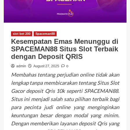
slot bet 200
Spaceman88
Kesempatan Emas Menunggu di
SPACEMAN88 Situs Slot Terbaik
dengan Deposit QRIS
0
admin
August 27, 2025
Membahas tentang perjudian online tidak akan
lengkap tanpa membicarakan tentang Situs Slot
Gacor deposit Qris 10k seperti SPACEMAN88.
Situs ini menjadi salah satu pilihan terbaik bagi
para pecinta judi online yang menginginkan
keuntungan besar dengan modal yang minim.
Dengan memberikan layanan deposit Qris yang