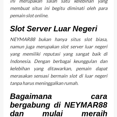
ini merupakan salah satu kelebihan yang
membuat situs ini begitu diminati oleh para
pemain slot online.
Slot Server Luar Negeri
NEYMAR88 bukan hanya situs slot biasa,
namun juga merupakan slot server luar negeri
yang memiliki reputasi yang sangat baik di
Indonesia. Dengan berbagai keunggulan dan
kelebihan yang ditawarkan, pemain dapat
merasakan sensasi bermain slot di luar negeri
tanpa harus meninggalkan rumah.
Bagaimana cara
bergabung di NEYMAR88
dan mulai meraih