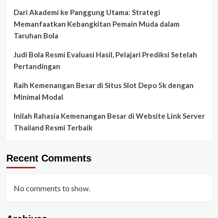
Dari Akademi ke Panggung Utama: Strategi
Memanfaatkan Kebangkitan Pemain Muda dalam
Taruhan Bola
Judi Bola Resmi Evaluasi Hasil, Pelajari Prediksi Setelah
Pertandingan
Raih Kemenangan Besar di Situs Slot Depo 5k dengan
Minimal Modal
Inilah Rahasia Kemenangan Besar di Website Link Server
Thailand Resmi Terbaik
Recent Comments
No comments to show.