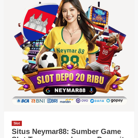
Slot
Situs Neymar88: Sumber Game