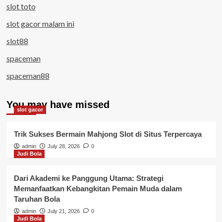
slot toto
slot gacor malam ini
slot88
spaceman
spaceman88
You may have missed
slot gacor
Trik Sukses Bermain Mahjong Slot di Situs Terpercaya
admin
July 28, 2026
0
Judi Bola
Dari Akademi ke Panggung Utama: Strategi
Memanfaatkan Kebangkitan Pemain Muda dalam
Taruhan Bola
admin
July 21, 2026
0
Judi Bola