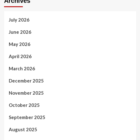
Archives
July 2026
June 2026
May 2026
April 2026
March 2026
December 2025
November 2025
October 2025
September 2025
August 2025