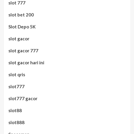
slot 777
slot bet 200
Slot Depo 5K
slot gacor
slot gacor 777
slot gacor hari ini
slot qris
slot777
slot777 gacor
slot88
slot888