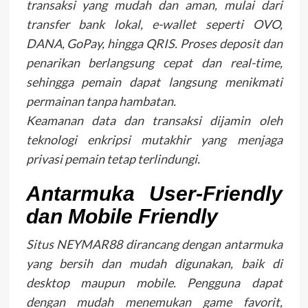
transaksi yang mudah dan aman, mulai dari
transfer bank lokal, e-wallet seperti OVO,
DANA, GoPay, hingga QRIS. Proses deposit dan
penarikan berlangsung cepat dan real-time,
sehingga pemain dapat langsung menikmati
permainan tanpa hambatan.
Keamanan data dan transaksi dijamin oleh
teknologi enkripsi mutakhir yang menjaga
privasi pemain tetap terlindungi.
Antarmuka User-Friendly
dan Mobile Friendly
Situs NEYMAR88 dirancang dengan antarmuka
yang bersih dan mudah digunakan, baik di
desktop maupun mobile. Pengguna dapat
dengan mudah menemukan game favorit,