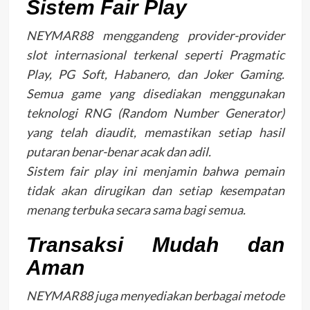
Sistem Fair Play
NEYMAR88 menggandeng provider-provider
slot internasional terkenal seperti Pragmatic
Play, PG Soft, Habanero, dan Joker Gaming.
Semua game yang disediakan menggunakan
teknologi RNG (Random Number Generator)
yang telah diaudit, memastikan setiap hasil
putaran benar-benar acak dan adil.
Sistem fair play ini menjamin bahwa pemain
tidak akan dirugikan dan setiap kesempatan
menang terbuka secara sama bagi semua.
Transaksi Mudah dan
Aman
NEYMAR88 juga menyediakan berbagai metode