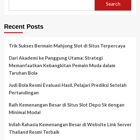
Search
Recent Posts
Trik Sukses Bermain Mahjong Slot di Situs Terpercaya
Dari Akademi ke Panggung Utama: Strategi
Memanfaatkan Kebangkitan Pemain Muda dalam
Taruhan Bola
Judi Bola Resmi Evaluasi Hasil, Pelajari Prediksi Setelah
Pertandingan
Raih Kemenangan Besar di Situs Slot Depo 5k dengan
Minimal Modal
Inilah Rahasia Kemenangan Besar di Website Link Server
Thailand Resmi Terbaik