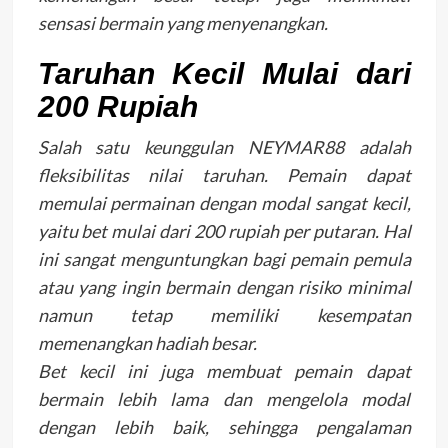
sensasi bermain yang menyenangkan.
Taruhan Kecil Mulai dari
200 Rupiah
Salah satu keunggulan NEYMAR88 adalah
fleksibilitas nilai taruhan. Pemain dapat
memulai permainan dengan modal sangat kecil,
yaitu bet mulai dari 200 rupiah per putaran. Hal
ini sangat menguntungkan bagi pemain pemula
atau yang ingin bermain dengan risiko minimal
namun tetap memiliki kesempatan
memenangkan hadiah besar.
Bet kecil ini juga membuat pemain dapat
bermain lebih lama dan mengelola modal
dengan lebih baik, sehingga pengalaman