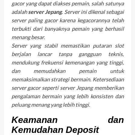
gacor yang dapat diakses pemain, salah satunya
adalah
server Jepang
. Server ini dikenal sebagai
server paling gacor karena kegacorannya telah
terbukti dari banyaknya pemain yang berhasil
menang besar.
Server yang stabil memastikan putaran slot
berjalan lancar tanpa gangguan teknis,
mendukung frekuensi kemenangan yang tinggi,
dan memudahkan pemain untuk
memaksimalkan strategi bermain. Ketersediaan
server gacor seperti server Jepang memberikan
pengalaman bermain yang lebih konsisten dan
peluang menang yang lebih tinggi.
Keamanan dan
Kemudahan Deposit