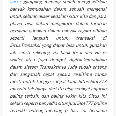
gacor
gampang menang sudah menghadirkan
banyak kemudahan dalam sebuah mengenai
untuk sebuah akses kedalam situs kita dan para
player bisa dalam mengikutin dalam taruhan
bersama gunakan dalam banyak ragam pilihan
seperti langkah untuk transaksi di
Situs.Transaksi yang dapat bisa untuk gunakan
lah seprti rekening via bank local dan via e-
wallet atau juga dompet digital.kemudahan
dalam sistem Transaksinya juda sudah enteng
dan sangatlah cepat secara realitime tanpa
mesti untuk tunggu sangat lama.Situs Slot777
maxwin tak hanya dari itu bisa sebagai anjuran
paling terbaik dan paling yakin kita Situs ini
selaku seperti penyedia situs judi Slot777 online
terbukti enteng menang p hari ini bersama