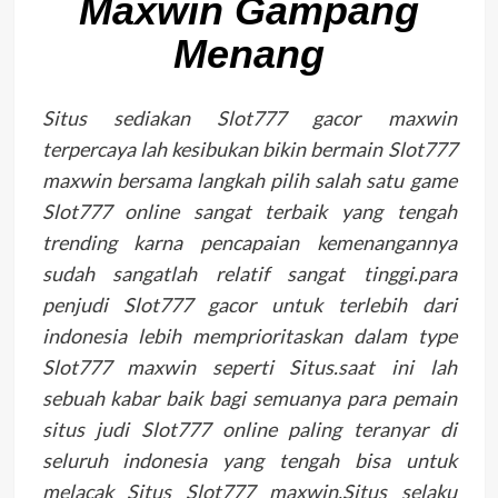
Maxwin Gampang
Menang
Situs sediakan Slot777 gacor maxwin
terpercaya lah kesibukan bikin bermain Slot777
maxwin bersama langkah pilih salah satu game
Slot777 online sangat terbaik yang tengah
trending karna pencapaian kemenangannya
sudah sangatlah relatif sangat tinggi.para
penjudi Slot777 gacor untuk terlebih dari
indonesia lebih memprioritaskan dalam type
Slot777 maxwin seperti Situs.saat ini lah
sebuah kabar baik bagi semuanya para pemain
situs judi Slot777 online paling teranyar di
seluruh indonesia yang tengah bisa untuk
melacak Situs Slot777 maxwin.Situs selaku