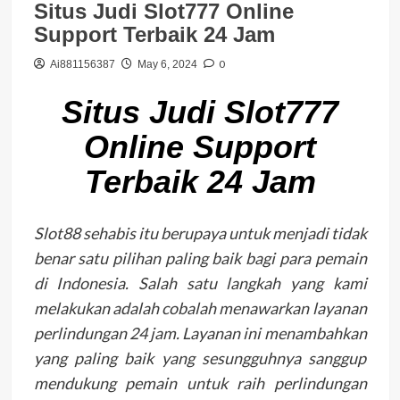
Situs Judi Slot777 Online
Support Terbaik 24 Jam
0
Ai881156387
May 6, 2024
Situs Judi Slot777
Online Support
Terbaik 24 Jam
Slot88 sehabis itu berupaya untuk menjadi tidak
benar satu pilihan paling baik bagi para pemain
di Indonesia. Salah satu langkah yang kami
melakukan adalah cobalah menawarkan layanan
perlindungan 24 jam. Layanan ini menambahkan
yang paling baik yang sesungguhnya sanggup
mendukung pemain untuk raih perlindungan