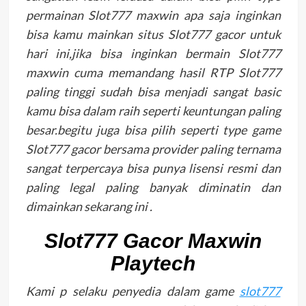
permainan Slot777 maxwin apa saja inginkan
bisa kamu mainkan situs Slot777 gacor untuk
hari ini,jika bisa inginkan bermain Slot777
maxwin cuma memandang hasil RTP Slot777
paling tinggi sudah bisa menjadi sangat basic
kamu bisa dalam raih seperti keuntungan paling
besar.begitu juga bisa pilih seperti type game
Slot777 gacor bersama provider paling ternama
sangat terpercaya bisa punya lisensi resmi dan
paling legal paling banyak diminatin dan
dimainkan sekarang ini .
Slot777 Gacor Maxwin
Playtech
Kami p selaku penyedia dalam game
slot777