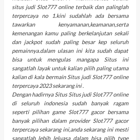
situs judi Slot777 online terbaik dan palinglah
terpercaya no 1.kini sudahlah ada bersama
tawarkan kenyamanan,keamanan,serta
kemenangan kamu paling berkelanjutan sekali
dan jackpot sudah paling besar kep seluruh
pemainnya.dalam ulasan ini kita sudah dapat
bisa untuk mengulas mangapa Situs ini
sangatlah layak untuk kalian pilih paling utama
kalian di kala bermain Situs judi Slot777 online
terpercaya 2023 sekarang ini .
Dengan hadirnya Situs Situs judi Slot777 online
di seluruh indonesia sudah banyak ragam
seperti pilihan game Slot777 gacor bersama
banyak pilihan dalam provider Slot777 gacor
terpercaya sekarang ini,anda sekarang ini mesti
sangatlah lebih leluasa dalam bisa pilih type