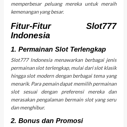
memperbesar peluang mereka untuk meraih
kemenangan yang besar.
Fitur-Fitur Slot777
Indonesia
1. Permainan Slot Terlengkap
Slot777 Indonesia menawarkan berbagai jenis
permainan slot terlengkap, mulai dari slot klasik
hingga slot modern dengan berbagai tema yang
menarik. Para pemain dapat memilih permainan
slot sesuai dengan preferensi mereka dan
merasakan pengalaman bermain slot yang seru
dan menghibur.
2. Bonus dan Promosi