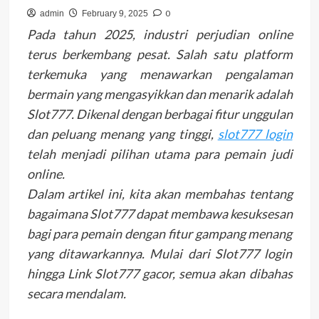
0
admin
February 9, 2025
Pada tahun 2025, industri perjudian online
terus berkembang pesat. Salah satu platform
terkemuka yang menawarkan pengalaman
bermain yang mengasyikkan dan menarik adalah
Slot777. Dikenal dengan berbagai fitur unggulan
dan peluang menang yang tinggi,
slot777 login
telah menjadi pilihan utama para pemain judi
online.
Dalam artikel ini, kita akan membahas tentang
bagaimana Slot777 dapat membawa kesuksesan
bagi para pemain dengan fitur gampang menang
yang ditawarkannya. Mulai dari Slot777 login
hingga Link Slot777 gacor, semua akan dibahas
secara mendalam.