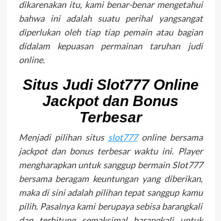
dikarenakan itu, kami benar-benar mengetahui
bahwa ini adalah suatu perihal yangsangat
diperlukan oleh tiap tiap pemain atau bagian
didalam kepuasan permainan taruhan judi
online.
Situs Judi Slot777 Online
Jackpot dan Bonus
Terbesar
Menjadi pilihan situs
slot777
online bersama
jackpot dan bonus terbesar waktu ini. Player
mengharapkan untuk sanggup bermain Slot777
bersama beragam keuntungan yang diberikan,
maka di sini adalah pilihan tepat sanggup kamu
pilih. Pasalnya kami berupaya sebisa barangkali
dan terhitung semaksimal barangkali untuk