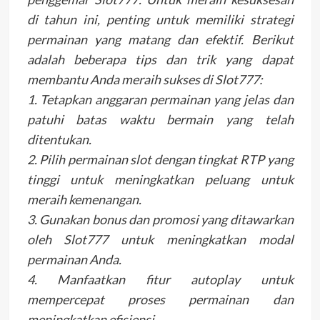
di tahun ini, penting untuk memiliki strategi
permainan yang matang dan efektif. Berikut
adalah beberapa tips dan trik yang dapat
membantu Anda meraih sukses di Slot777:
1. Tetapkan anggaran permainan yang jelas dan
patuhi batas waktu bermain yang telah
ditentukan.
2. Pilih permainan slot dengan tingkat RTP yang
tinggi untuk meningkatkan peluang untuk
meraih kemenangan.
3. Gunakan bonus dan promosi yang ditawarkan
oleh Slot777 untuk meningkatkan modal
permainan Anda.
4. Manfaatkan fitur autoplay untuk
mempercepat proses permainan dan
meningkatkan efisiensi.