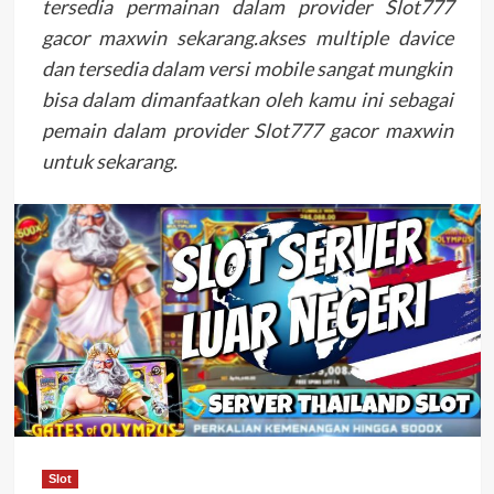
tersedia permainan dalam provider Slot777
gacor maxwin sekarang.akses multiple davice
dan tersedia dalam versi mobile sangat mungkin
bisa dalam dimanfaatkan oleh kamu ini sebagai
pemain dalam provider Slot777 gacor maxwin
untuk sekarang.
Slot