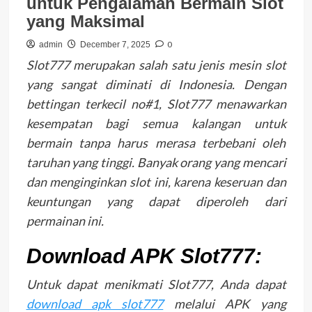
untuk Pengalaman Bermain Slot
yang Maksimal
0
admin
December 7, 2025
Slot777 merupakan salah satu jenis mesin slot
yang sangat diminati di Indonesia. Dengan
bettingan terkecil no#1, Slot777 menawarkan
kesempatan bagi semua kalangan untuk
bermain tanpa harus merasa terbebani oleh
taruhan yang tinggi. Banyak orang yang mencari
dan menginginkan slot ini, karena keseruan dan
keuntungan yang dapat diperoleh dari
permainan ini.
Download APK Slot777:
Untuk dapat menikmati Slot777, Anda dapat
download apk slot777
melalui APK yang