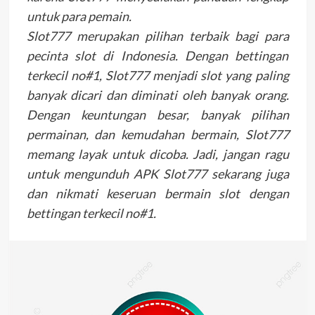
untuk para pemain.
Slot777 merupakan pilihan terbaik bagi para
pecinta slot di Indonesia. Dengan bettingan
terkecil no#1, Slot777 menjadi slot yang paling
banyak dicari dan diminati oleh banyak orang.
Dengan keuntungan besar, banyak pilihan
permainan, dan kemudahan bermain, Slot777
memang layak untuk dicoba. Jadi, jangan ragu
untuk mengunduh APK Slot777 sekarang juga
dan nikmati keseruan bermain slot dengan
bettingan terkecil no#1.