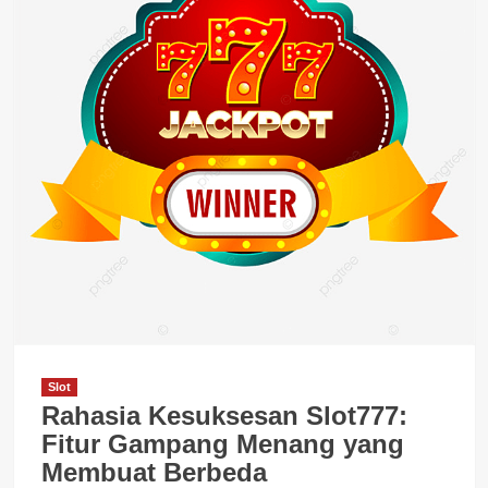
Slot
Rahasia Kesuksesan Slot777:
Fitur Gampang Menang yang
Membuat Berbeda