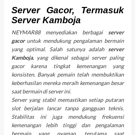
Server Gacor, Termasuk
Server Kamboja
NEYMAR88 menyediakan berbagai
server
gacor
untuk mendukung pengalaman bermain
yang optimal. Salah satunya adalah
server
Kamboja
, yang dikenal sebagai server paling
gacor karena tingkat kemenangan yang
konsisten. Banyak pemain telah membuktikan
keberhasilan mereka meraih kemenangan besar
saat bermain di server ini.
Server yang stabil memastikan setiap putaran
slot berjalan lancar tanpa gangguan teknis.
Stabilitas ini juga mendukung frekuensi
kemenangan lebih tinggi dan pengalaman
bermain yang nyaman, terutama saat