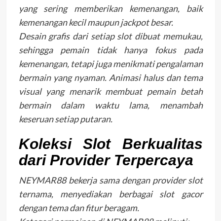
yang sering memberikan kemenangan, baik
kemenangan kecil maupun jackpot besar.
Desain grafis dari setiap slot dibuat memukau,
sehingga pemain tidak hanya fokus pada
kemenangan, tetapi juga menikmati pengalaman
bermain yang nyaman. Animasi halus dan tema
visual yang menarik membuat pemain betah
bermain dalam waktu lama, menambah
keseruan setiap putaran.
Koleksi Slot Berkualitas
dari Provider Terpercaya
NEYMAR88 bekerja sama dengan provider slot
ternama, menyediakan berbagai slot gacor
dengan tema dan fitur beragam.