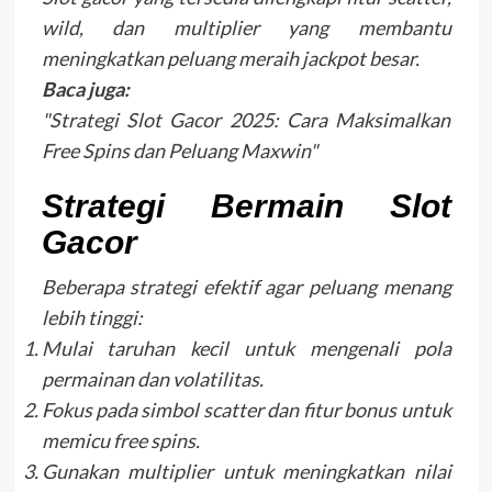
wild, dan multiplier yang membantu
meningkatkan peluang meraih jackpot besar.
Baca juga:
"Strategi Slot Gacor 2025: Cara Maksimalkan
Free Spins dan Peluang Maxwin"
Strategi Bermain Slot
Gacor
Beberapa strategi efektif agar peluang menang
lebih tinggi:
Mulai taruhan kecil untuk mengenali pola
permainan dan volatilitas.
Fokus pada simbol scatter dan fitur bonus untuk
memicu free spins.
Gunakan multiplier untuk meningkatkan nilai