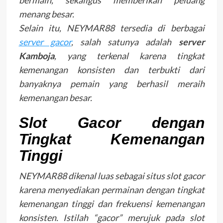
bermain, sekaligus memberikan peluang
menang besar.
Selain itu, NEYMAR88 tersedia di berbagai
server gacor
, salah satunya adalah
server
Kamboja
, yang terkenal karena tingkat
kemenangan konsisten dan terbukti dari
banyaknya pemain yang berhasil meraih
kemenangan besar.
Slot Gacor dengan
Tingkat Kemenangan
Tinggi
NEYMAR88 dikenal luas sebagai situs slot gacor
karena menyediakan permainan dengan tingkat
kemenangan tinggi dan frekuensi kemenangan
konsisten. Istilah “gacor” merujuk pada slot