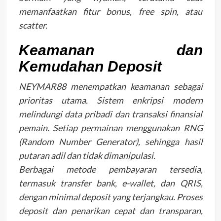
memanfaatkan fitur bonus, free spin, atau
scatter.
Keamanan dan
Kemudahan Deposit
NEYMAR88 menempatkan keamanan sebagai
prioritas utama. Sistem enkripsi modern
melindungi data pribadi dan transaksi finansial
pemain. Setiap permainan menggunakan RNG
(Random Number Generator), sehingga hasil
putaran adil dan tidak dimanipulasi.
Berbagai metode pembayaran tersedia,
termasuk transfer bank, e-wallet, dan QRIS,
dengan minimal deposit yang terjangkau. Proses
deposit dan penarikan cepat dan transparan,