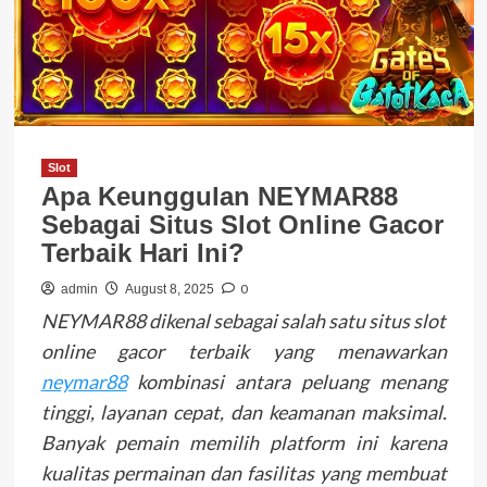
Slot
Apa Keunggulan NEYMAR88
Sebagai Situs Slot Online Gacor
Terbaik Hari Ini?
0
admin
August 8, 2025
NEYMAR88 dikenal sebagai salah satu situs slot
online gacor terbaik yang menawarkan
neymar88
kombinasi antara peluang menang
tinggi, layanan cepat, dan keamanan maksimal.
Banyak pemain memilih platform ini karena
kualitas permainan dan fasilitas yang membuat