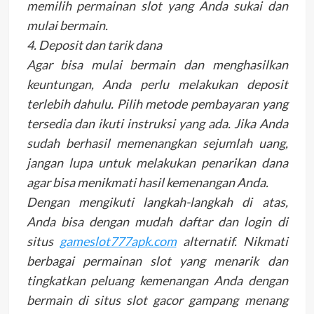
memilih permainan slot yang Anda sukai dan
mulai bermain.
4. Deposit dan tarik dana
Agar bisa mulai bermain dan menghasilkan
keuntungan, Anda perlu melakukan deposit
terlebih dahulu. Pilih metode pembayaran yang
tersedia dan ikuti instruksi yang ada. Jika Anda
sudah berhasil memenangkan sejumlah uang,
jangan lupa untuk melakukan penarikan dana
agar bisa menikmati hasil kemenangan Anda.
Dengan mengikuti langkah-langkah di atas,
Anda bisa dengan mudah daftar dan login di
situs
gameslot777apk.com
alternatif. Nikmati
berbagai permainan slot yang menarik dan
tingkatkan peluang kemenangan Anda dengan
bermain di situs slot gacor gampang menang