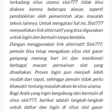
terkadang situs utama slot777 tidak bisa
diakses karena beberapa alasan, seperti
pemblokiran oleh pemerintah atau masalah
teknis lainnya. Untuk mengatasi hal ini, Slot777
menyediakan link alternatif yang bisa digunakan
untuk login dan bermain tanpa kendala.
Dengan menggunakan link alternatif Slot777,
pemain bisa tetap mengakses situs slot gacor
gampang menang hari ini dan menikmati
berbagai macam permainan slot yang
disediakan. Proses login pun menjadi lebih
mudah dan cepat, sehingga pemain tidak perlu
khawatir tentang masalah akses ke situs utama.
Bagi Anda yang ingin bergabung dan bermain di
situs slot777, berikut adalah langkah-langkah
untuk daftar dan login di situs slot gacor