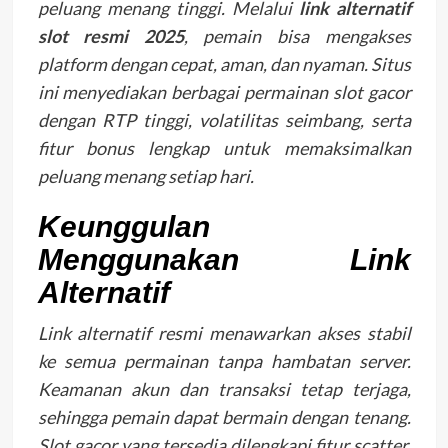
peluang menang tinggi. Melalui
link alternatif
slot resmi 2025
, pemain bisa mengakses
platform dengan cepat, aman, dan nyaman. Situs
ini menyediakan berbagai permainan slot gacor
dengan RTP tinggi, volatilitas seimbang, serta
fitur bonus lengkap untuk memaksimalkan
peluang menang setiap hari.
Keunggulan
Menggunakan Link
Alternatif
Link alternatif resmi menawarkan akses stabil
ke semua permainan tanpa hambatan server.
Keamanan akun dan transaksi tetap terjaga,
sehingga pemain dapat bermain dengan tenang.
Slot gacor yang tersedia dilengkapi fitur scatter,