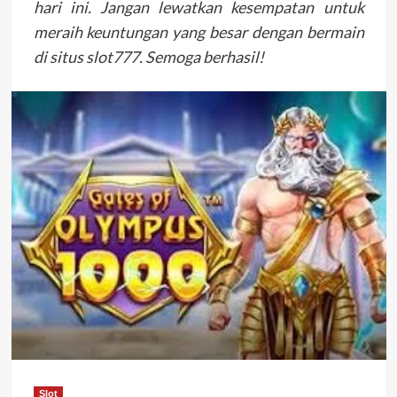
hari ini. Jangan lewatkan kesempatan untuk
meraih keuntungan yang besar dengan bermain
di situs slot777. Semoga berhasil!
Slot