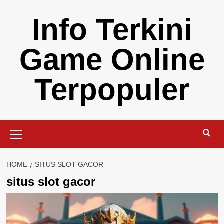
Skip
Info Terkini
to
content
Game Online
Terpopuler
Primary
Menu
HOME
SITUS SLOT GACOR
situs slot gacor