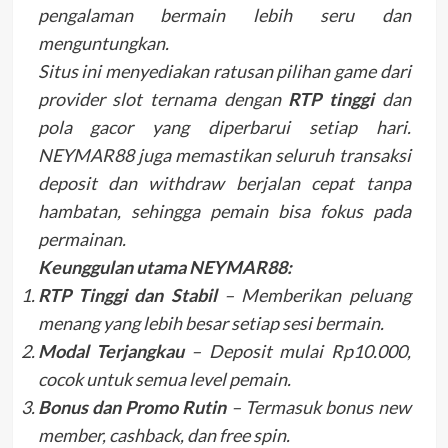
pengalaman bermain lebih seru dan
menguntungkan.
Situs ini menyediakan ratusan pilihan game dari
provider slot ternama dengan
RTP tinggi
dan
pola gacor yang diperbarui setiap hari.
NEYMAR88 juga memastikan seluruh transaksi
deposit dan withdraw berjalan cepat tanpa
hambatan, sehingga pemain bisa fokus pada
permainan.
Keunggulan utama NEYMAR88:
RTP Tinggi dan Stabil
– Memberikan peluang
menang yang lebih besar setiap sesi bermain.
Modal Terjangkau
– Deposit mulai Rp10.000,
cocok untuk semua level pemain.
Bonus dan Promo Rutin
– Termasuk bonus new
member, cashback, dan free spin.