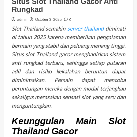
Situs Slot Thailand Gacor Anti
Rungkad
0
admin
October 3, 2025
Slot Thailand semakin
server thailand
diminati
di tahun 2025 karena memberikan pengalaman
bermain yang stabil dan peluang menang tinggi.
Situs slot Thailand gacor menghadirkan sistem
anti rungkad terbaru, sehingga setiap putaran
adil dan risiko kekalahan beruntun dapat
diminimalkan. Pemain dapat mencoba
peruntungan mereka dengan modal terjangkau
sekaligus merasakan sensasi slot yang seru dan
menguntungkan.
Keunggulan Main Slot
Thailand Gacor