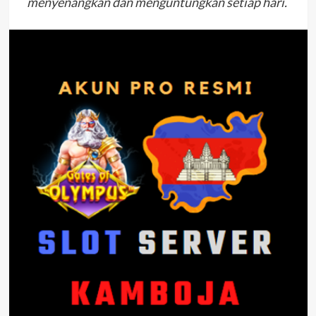
menyenangkan dan menguntungkan setiap hari.