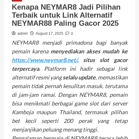
Kenapa NEYMAR8 Jadi Pilihan
Terbaik untuk Link Alternatif
NEYMAR88 Paling Gacor 2025
0
admin
August 17, 2025
NEYMAR8 menjadi primadona bagi banyak
pemain karena
menyediakan akses mudah ke
https://www.neymar8.net/
, situs slot gacor
terpercaya
. Platform ini hadir sebagai link
alternatif resmi yang
selalu update
, memastikan
pemain tidak pernah kesulitan masuk, terutama
di jam-jam ramai. Dengan NEYMAR8, pemain
bisa menikmati berbagai game slot dari server
Kamboja maupun Thailand, termasuk pilihan
bet kecil seperti 200 perak yang tetap
menjanjikan peluang menang tinggi.
Pengalaman bermain di NEYMAR8 terasa lebih