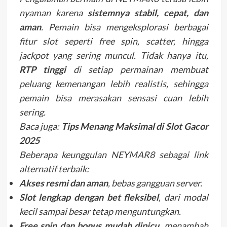
nyaman karena
sistemnya stabil, cepat, dan
aman
. Pemain bisa mengeksplorasi berbagai
fitur slot seperti free spin, scatter, hingga
jackpot yang sering muncul. Tidak hanya itu,
RTP tinggi
di setiap permainan membuat
peluang kemenangan lebih realistis, sehingga
pemain bisa merasakan sensasi cuan lebih
sering.
Baca juga:
Tips Menang Maksimal di Slot Gacor
2025
Beberapa keunggulan NEYMAR8 sebagai link
alternatif terbaik:
Akses resmi dan aman
, bebas gangguan server.
Slot lengkap dengan bet fleksibel
, dari modal
kecil sampai besar tetap menguntungkan.
Free spin dan bonus mudah dipicu
, menambah