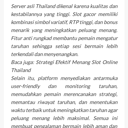
Server asli Thailand dikenal karena kualitas dan
kestabilannya yang tinggi. Slot gacor memiliki
kombinasi simbol variatif, RTP tinggi, dan bonus
menarik yang meningkatkan peluang menang.
Fitur anti rungkad membantu pemain mengatur
taruhan sehingga setiap sesi bermain lebih
terkendali dan menyenangkan.
Baca juga: Strategi Efektif Menang Slot Online
Thailand
Selain itu, platform menyediakan antarmuka
user-friendly dan monitoring taruhan,
memudahkan pemain merencanakan strategi,
memantau riwayat taruhan, dan menentukan
waktu terbaik untuk meningkatkan taruhan agar
peluang menang lebih maksimal. Semua ini
membuat pengalaman bermain lebih aman dan