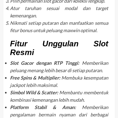
Pilih permainan slot gacor dari koleksi lengkap.
Atur taruhan sesuai modal dan target
kemenangan.
Nikmati setiap putaran dan manfaatkan semua
fitur bonus untuk peluang maxwin optimal.
Fitur Unggulan Slot
Resmi
Slot Gacor dengan RTP Tinggi:
Memberikan
peluang menang lebih besar di setiap putaran.
Free Spins & Multiplier:
Membuka kesempatan
jackpot lebih maksimal.
Simbol Wild & Scatter:
Membantu membentuk
kombinasi kemenangan lebih mudah.
Platform Stabil & Aman:
Memberikan
pengalaman bermain nyaman dari berbagai