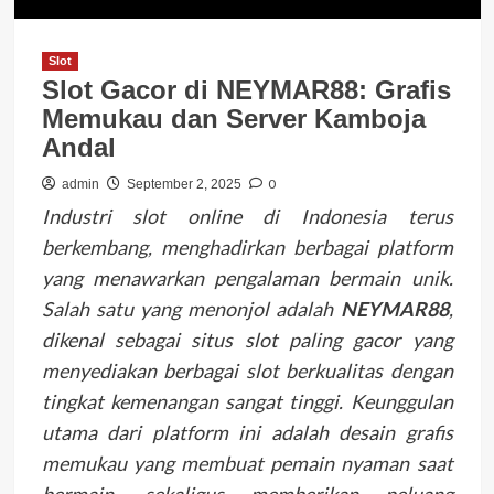
Slot
Slot Gacor di NEYMAR88: Grafis
Memukau dan Server Kamboja
Andal
0
admin
September 2, 2025
Industri slot online di Indonesia terus
berkembang, menghadirkan berbagai platform
yang menawarkan pengalaman bermain unik.
Salah satu yang menonjol adalah
NEYMAR88
,
dikenal sebagai situs slot paling gacor yang
menyediakan berbagai slot berkualitas dengan
tingkat kemenangan sangat tinggi. Keunggulan
utama dari platform ini adalah desain grafis
memukau yang membuat pemain nyaman saat